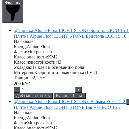
Фильтры
Плитка Alpine Floor LIGHT STONE Бристоль ЕСО 15-10
На складе
Бренд:
Alpine Floor
Фаска:
Микрофаска
Класс опасности:
КМ2
Класс изностойкости:
43
Укладка:
На клей к основанию пола
Материал:
Кварц-виниловая плитка (LVT)
Толщина:
2,5 мм
200
₽/м²
-
+
Добавить в корзину
Купить в 1 клик
Плитка Alpine Floor LIGHT STONE Ваймеа ЕСО 15-2
На складе
Бренд:
Alpine Floor
Фаска:
Микрофаска
Класс опасности:
КМ2