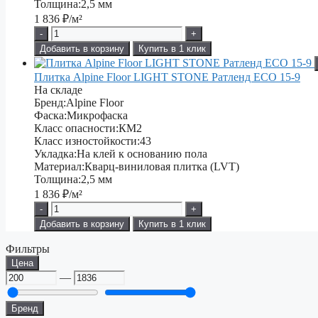
Толщина:
2,5 мм
1 836
₽/м²
-
+
Добавить в корзину
Купить в 1 клик
Плитка Alpine Floor LIGHT STONE Ратленд ЕСО 15-9
На складе
Бренд:
Alpine Floor
Фаска:
Микрофаска
Класс опасности:
КМ2
Класс изностойкости:
43
Укладка:
На клей к основанию пола
Материал:
Кварц-виниловая плитка (LVT)
Толщина:
2,5 мм
1 836
₽/м²
-
+
Добавить в корзину
Купить в 1 клик
Фильтры
Цена
—
Бренд