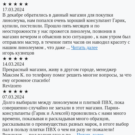
★
★
★
★
★
17.03.2024
В декабре обратились в данный магазин для покупки
линолеума, нам попался очень хороший консультант Гарик,
купили, постелили. Прошло пять месяцев и по
неосторожности у нас прожегся линолеум, позвонив в
магазин вечером и объяснив всю ситуацию , к нам утром был
отправлен мастер, в течение пяти часов он наводил красоту с
нашим линолеумом , что даже ...
Читать далее
игорь кузнецов
★
★
★
★
★
14.03.2024
Прекрасный магазин, живу в другом городе, менеджер
Максим К. по телефону помог решить многие вопросы, за что
ему огромное спасибо!
Revizorro
★
★
★
★
★
07.03.2024
Долго выбирали между линолеумом и плиткой ПВХ, пока
совершенно случайно не заехали в этот магазин. Парни-
консультанты (Гарик и Алексей) провозились с нами много
времени, показывая и раскладывая много образцов,
рассказывали о преимуществах разных марок, в итоге выбор
пал в пользу плитки ПВХ о чем ни разу не пожалели!
Результат — пол радует глаз и по ...
Читать далее