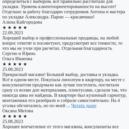
определиться с выбором, всё правильно рассчитали для
укладки. Уровень клиентоориентированности на высоте!
Отдельно за работу благодарю сотрудников Антона и мастера
по укладке Александра. Парни — красавчики!
​Алина Кайгородова
★
★
★
★
★
22.09.2023
Хороший выбор и профессиональные продавцы, на любой
вопрос ответят и посоветуют, предусмотрят все тонкости, то
что мы не учли при расчетах. Отдельная благодарность
Сергею и Юрию.
​Ольга Иванова
★
★
★
★
★
25.08.2023
Прекрасный магазин! Большой выбор, доставка и укладка.
Всё в одном месте. Покупала линолеум в квартиру, на месте с
консультантом продумали как лучше постелить, посчитали
сразу со всеми доп материалами, плинтусами, сделали так, что
никогда швы не найдешь. В квартире был кухонный гарнитур,
монтажники его разобрали и собрали самостоятельно. На 4
уголка обсчитались, но по моей ...
Читать далее
Оксана Митова
★
★
★
★
★
25.08.2023
Хорошее впечатление от этого магазина, консультанты все