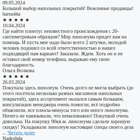
09.05.2024
Большой выбор напольных покрытий! Вежливые продавцы!
​barsu4ita
★
★
★
★
★
10.04.2024
Где найти плинтус неизвестного происхождения с 20-
сантиметровым образцом? Мир линолеума придет вам на
помощь. И пусть мне надо было всего 2 штучки, молодой
человек подошел со всей ответственностью и нашел
подходящий нам вариант! Заказали. Ждем. Хоть он и не
оставил свой номер телефона, выражаю ему свою
благодарность.
Ольга Волкова
★
★
★
★
★
26.03.2024
Покупала здесь линолеум. Очень долго не могла выбрать (до
этого посетила несколько разных магазинов напольных
покрытий), здесь ассортимент оказался самым большим,
консультации менеджера очень помогли, всё подробно
объяснили, все плюсы-минусы того или иного линолеума.
Ничего не навязывали, что немаловажно! Покупкой очень
довольна. На покупку 90кв.м. линолеума сделали хорошую
скидку! Укладывали линолеум настоящие спецы своего дела
...
Читать далее
​Nadezhda