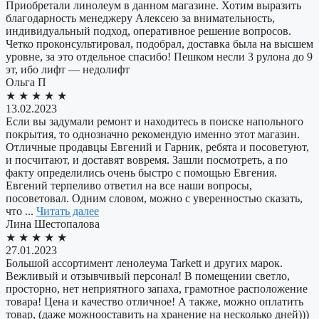
Приобретали линолеум в данном магазине. Хотим выразить
благодарность менеджеру Алексею за внимательность,
индивидуальный подход, оперативное решение вопросов.
Четко проконсультировал, подобрал, доставка была на высшем
уровне, за это отдельное спасибо! Пешком несли 3 рулона до 9
эт, ибо лифт — недолифт
Ольга П
★
★
★
★
★
13.02.2023
Если вы задумали ремонт и находитесь в поиске напольного
покрытия, то однозначно рекомендую именно этот магазин.
Отличные продавцы Евгений и Гарник, ребята и посоветуют,
и посчитают, и доставят вовремя. Зашли посмотреть, а по
факту определились очень быстро с помощью Евгения.
Евгений терпеливо ответил на все наши вопросы,
посоветовал. Одним словом, можно с уверенностью сказать,
что ...
Читать далее
​Лина Шестопалова
★
★
★
★
★
27.01.2023
Большой ассортимент ленолеума Tarkett и других марок.
Вежливый и отзывчивый персонал! В помещении светло,
просторно, нет неприятного запаха, грамотное расположение
товара! Цена и качество отличное! А также, можно оплатить
товар, (даже можнооставить на хранение на несколько дней)))