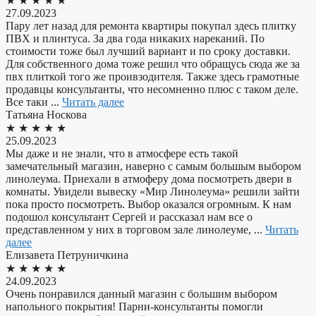
★
★
★
★
★
27.09.2023
Пару лет назад для ремонта квартиры покупал здесь плитку
ПВХ и плинтуса. За два года никаких нареканий. По
стоимости тоже был лучший вариант и по сроку доставки.
Для собственного дома тоже решил что обращусь сюда же за
пвх плиткой того же проивзодителя. Также здесь грамотные
продавцы консультанты, что несомненно плюс с таком деле.
Все таки ...
Читать далее
Татьяна Носкова
★
★
★
★
★
25.09.2023
Мы даже и не знали, что в атмосфере есть такой
замечательный магазин, наверно с самым большым выбором
линолеума. Приехали в атмоферу дома посмотреть двери в
комнаты. Увидели вывеску «Мир Линолеума» решили зайти
пока просто посмотреть. Выбор оказался огромным. К нам
подошол консультант Сергей и рассказал нам все о
представленном у них в торговом зале линолеуме, ...
Читать
далее
Елизавета Петруничкина
★
★
★
★
★
24.09.2023
Очень понравился данный магазин с большим выбором
напольного покрытия! Парни-консультанты помогли