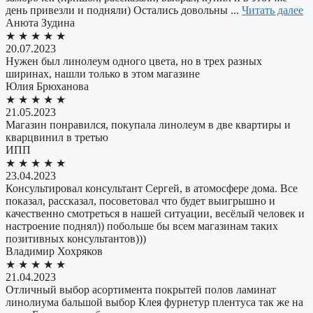
день привезли и подняли) Остались довольны ...
Читать далее
​Анюта Зудина
★
★
★
★
★
20.07.2023
Нужен был линолеум одного цвета, но в трех разных
ширинах, нашли только в этом магазине
​Юлия Брюханова
★
★
★
★
★
21.05.2023
Магазин понравился, покупала линолеум в две квартиры и
кварцвинил в третью
ИПП
★
★
★
★
★
23.04.2023
Консультировал консультант Сергей, в атомосфере дома. Все
показал, рассказал, посоветовал что будет выигрышно и
качественно смотреться в нашей ситуации, весёлый человек и
настроение поднял)) побольше бы всем магазинам таких
позитивных консультантов)))
Владимир Хохряков
★
★
★
★
★
21.04.2023
Отличный выбор асортимента покрытей полов ламинат
линолиума бальшой выбор Клея фурнетур плентуса так же на