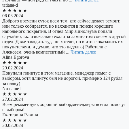
tatiana-d
★
★
★
★
★
06.03.2024
Доброго времени суток всем тем, кто сейчас делает ремонт,
или только собирается, но находится в поиске хорошего
напольного покрытия. В отдел Мир Линолеума попали
случайно, т.к. изначально ехали за ламинатом совсем в другой
отдел. Даже заходить туда не хотели, но в итоге оказались их
покупателями, и думаю, что это надолго) Работали с
Алексеем, очень компетентный ...
Читать далее
Alina Egorova
★
★
★
★
★
29.02.2024
Покупали плинтус в этом магазине, менеджер помог с
выбором, хотя плинтус был не дорогой, примерно 124 рубля
за палку)
No name I
★
★
★
★
★
27.02.2024
Всем рекомендую, хороший выбор,менеджеры всегда помогут
с выбором!
​Екатерина Рявина
★
★
★
★
★
20.02.2024