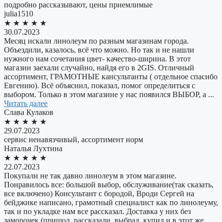
подробно рассказывают, цены приемлимые
julia1510
★
★
★
★
★
30.07.2023
Месяц искали линолеум по разным магазинам города.
Объездили, казалось, всё что можно. Но так и не нашли
нужного нам сочетания цвет- качество-ширина. В этот
магазин заехали случайно, найдя его в 2GIS. Отличный
ассортимент, ГРАМОТНЫЕ кансультанты ( отдельное спасибо
Евгению). Всё объяснил, показал, помог определиться с
выбором. Только в этом магазине у нас появился ВЫБОР, а ...
Читать далее
Слава Кулаков
★
★
★
★
★
29.07.2023
сервис ненавязчивый, ассортимент норм
Наталья Лухтина
★
★
★
★
★
22.07.2023
Покупали не так давно линолеум в этом магазине.
Понравилось все: большой выбор, обслуживание(так сказать,
все включено) Консультант с бородой, Вроди Сергей на
бейджике написано, грамотный специалист как по линолеуму,
так и по укладке нам все рассказал. Доставка у них без
заморочек (пришол, рассказали, выбрал, купил и в этот же