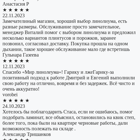
Анастасия Р
★
★
★
★
★
22.11.2023
Замечателиный магазин, хороший выбор линолиума, есть
разные размеры. Обслуживание просто замечательное,
менеджер Виталий помог с выбором линолиума и предложил
несколько вариантов плинтусов и порожков, заранее
позвонил, согласовал доставку. Покупка прошла на одном
дыхании, такое хорошее обслуживание мало где встретишь
​Гульнара Газеева
★
★
★
★
★
12.11.2023
Спасибо «Мир линолеума»! Гарику и лжеГарику-за
позитивный подход к работе Дмитрий и Евгений выполнили
свою работу на отлично, вовремя и без задержек. Всё чисто и
очень аккуратно!
vorobei
★
★
★
★
★
24.10.2023
Хотелось бы поблагодарить Стаса, если не ошибаюсь, помог
подобрать ламинат, все объяснил, остановились на квик степ,
более того, пока были на квартире черновые работы, дали
возможность полежать на складе .
​Александр Тришанков