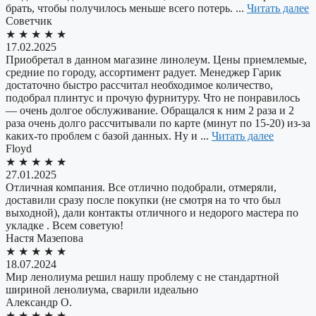
брать, чтобы получилось меньше всего потерь. ...
Читать далее
Советчик
★
★
★
★
★
17.02.2025
Приобретал в данном магазине линолеум. Цены приемлемые,
средние по городу, ассортимент радует. Менеджер Гарик
достаточно быстро рассчитал необходимое количество,
подобрал плинтус и прочую фурнитуру. Что не понравилось
— очень долгое обслуживание. Обращался к ним 2 раза и 2
раза очень долго рассчитывали по карте (минут по 15-20) из-за
каких-то проблем с базой данных. Ну и ...
Читать далее
Floyd
★
★
★
★
★
27.01.2025
Отличная компания. Все отлично подобрали, отмеряли,
доставили сразу после покупки (не смотря на то что был
выходной), дали контакты отличного и недорого мастера по
укладке . Всем советую!
​Настя Мазепова
★
★
★
★
★
18.07.2024
Мир ленолиума решил нашу проблему с не стандартной
шириной ленолиума, сварили идеально
Александр О.
★
★
★
★
★