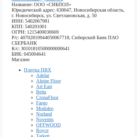
Название: ООО «СИБПОЛ»
Юридический адрес: 630047, Новосибирская область,
г. Новосибирск, ул. Светлановская, д. 50
ИНН: 5402067981
КПП: 540201001
ОГРН: 1215400030669
Р/с: 40702810944050067718, Сибирский Банк ПАО
СБЕРБАНК
К/с: 30101810500000000641
БИК: 045004641
Магазин
Плитка ПВХ
Adelar
Alpine Floor
Art East
Betta
CronaFloor
Fargo
Moduleo
Norland
Noventis
OFFWOOD
Royce
Tarkett