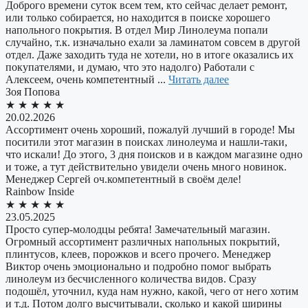
Доброго времени суток всем тем, кто сейчас делает ремонт,
или только собирается, но находится в поиске хорошего
напольного покрытия. В отдел Мир Линолеума попали
случайно, т.к. изначально ехали за ламинатом совсем в другой
отдел. Даже заходить туда не хотели, но в итоге оказались их
покупателями, и думаю, что это надолго) Работали с
Алексеем, очень компетентный ...
Читать далее
Зоя Попова
★
★
★
★
★
20.02.2026
Ассортимент очень хороший, пожалуй лучший в городе! Мы
поситили этот магазин в поисках линолеума и нашли-таки,
что искали! До этого, 3 дня поисков и в каждом магазине одно
и тоже, а тут действительно увидели очень много новинок.
Менеджер Сергей оч.компетентный в своём деле!
Rainbow Inside
★
★
★
★
★
23.05.2025
Просто супер-молодцы ребята! Замечательный магазин.
Огромный ассортимент различных напольных покрытий,
плинтусов, клеев, порожков и всего прочего. Менеджер
Виктор очень эмоционально и подробно помог выбрать
линолеум из бесчисленного количества видов. Сразу
подошёл, уточнил, куда нам нужно, какой, чего от него хотим
и т.д. Потом долго высчитывали, сколько и какой ширины