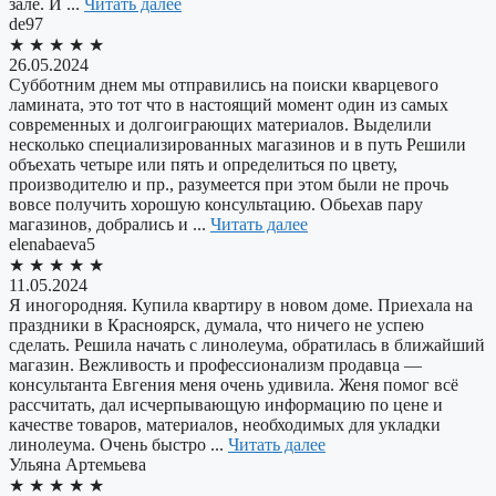
зале. И ...
Читать далее
de97
★
★
★
★
★
26.05.2024
Субботним днем мы отправились на поиски кварцевого
ламината, это тот что в настоящий момент один из самых
современных и долгоиграющих материалов. Выделили
несколько специализированных магазинов и в путь Решили
объехать четыре или пять и определиться по цвету,
производителю и пр., разумеется при этом были не прочь
вовсе получить хорошую консультацию. Обьехав пару
магазинов, добрались и ...
Читать далее
elenabaeva5
★
★
★
★
★
11.05.2024
Я иногородняя. Купила квартиру в новом доме. Приехала на
праздники в Красноярск, думала, что ничего не успею
сделать. Решила начать с линолеума, обратилась в ближайший
магазин. Вежливость и профессионализм продавца —
консультанта Евгения меня очень удивила. Женя помог всё
рассчитать, дал исчерпывающую информацию по цене и
качестве товаров, материалов, необходимых для укладки
линолеума. Очень быстро ...
Читать далее
Ульяна Артемьева
★
★
★
★
★