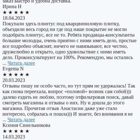
заказ Быстро и удобна доставка.
​Ирина Н
★
★
★
★
★
18.04.2023
Покупали здесь плинтус под кварцвиниловую плитку,
объездили весь город ни где под наше покрытие не могли
подобрать плинтус, все не то. Ребята продавцы-консультанты
большие молодцы, очень приятно с ними иметь дело, простые
все подробно объяснят, ничего не навязывают, все честно,
дружелюбно и открыто, одно удовольствие с ними иметь
дело. Проконсультируют на 100%. Рекомендую, мы остались
...
Читать далее
​Evgenia N
★
★
★
★
★
20.03.2023
Отзывы пишу не особо часто, но тут прям не удержалась! Так
как снова переехала, вопрос «половой» возник сам собой)))
далеко ездить не люблю, поэтому отфильтровав поиск, давай
смотреть магазины и отзывы о них. Ну и дошла до этого
магазина. Прочитав отзыв Анастасии даже уже стало
интересно, собралась и пошла))) И знаете, без внимания я не
...
Читать далее
Ксения Синельникова
★
★
★
★
★
14.03.2023