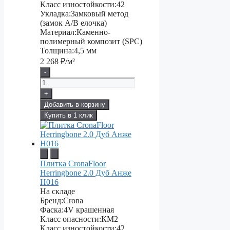
Класс изностойкости:
42
Укладка:
Замковый метод
(замок А/В елочка)
Материал:
Каменно-
полимерный композит (SPC)
Толщина:
4,5 мм
2 268
₽/м²
-
+
Добавить в корзину
Купить в 1 клик
Плитка CronaFloor
Herringbone 2.0 Дуб Анже
H016
На складе
Бренд:
Crona
Фаска:
4V крашенная
Класс опасности:
КМ2
Класс изностойкости:
42