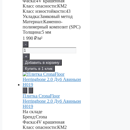
Фаска:
4V крашенная
Класс опасности:
КМ2
Класс изностойкости:
43
Укладка:
Замковый метод
Материал:
Каменно-
полимерный композит (SPC)
Толщина:
5 мм
1 990
₽/м²
-
+
Добавить в корзину
Купить в 1 клик
Плитка CronaFloor
Herringbone 2.0 Дуб Авиньон
H019
На складе
Бренд:
Crona
Фаска:
4V крашенная
Класс опасности:
КМ2