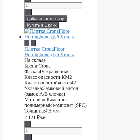
+
Добавить в корзину
Купить в 1 клик
Плитка CronaFloor
Herringbone Дуб Лилль
На складе
Бренд:
Crona
Фаска:
4V крашенная
Класс опасности:
КМ2
Класс изностойкости:
42
Укладка:
Замковый метод
(замок А/В елочка)
Материал:
Каменно-
полимерный композит (SPC)
Толщина:
4,5 мм
2 121
₽/м²
-
+