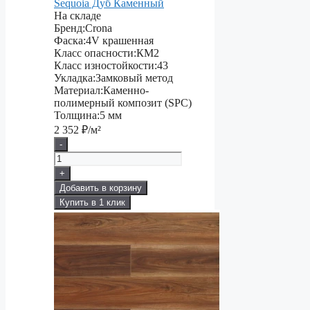
Sequoia Дуб Каменный
На складе
Бренд:
Crona
Фаска:
4V крашенная
Класс опасности:
КМ2
Класс изностойкости:
43
Укладка:
Замковый метод
Материал:
Каменно-
полимерный композит (SPC)
Толщина:
5 мм
2 352
₽/м²
-
+
Добавить в корзину
Купить в 1 клик