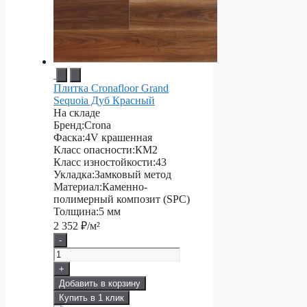
Плитка Cronafloor Grand
Sequoia Дуб Красный
На складе
Бренд:
Crona
Фаска:
4V крашенная
Класс опасности:
КМ2
Класс изностойкости:
43
Укладка:
Замковый метод
Материал:
Каменно-
полимерный композит (SPC)
Толщина:
5 мм
2 352
₽/м²
-
+
Добавить в корзину
Купить в 1 клик