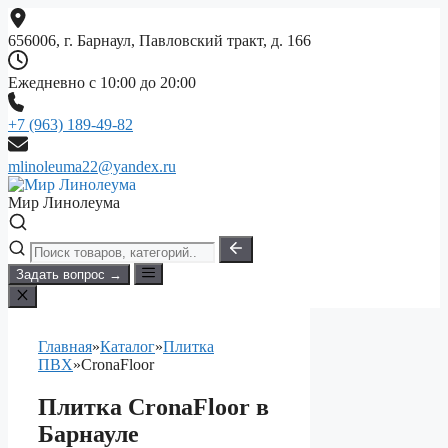
Перейти
к
656006, г. Барнаул, Павловский тракт, д. 166
содержимому
Ежедневно с 10:00 до 20:00
+7 (963) 189-49-82
mlinoleuma22@yandex.ru
Мир Линолеума
Задать вопрос →
Главная
»
Каталог
»
Плитка
ПВХ
»
CronaFloor
Плитка CronaFloor в
Барнауле