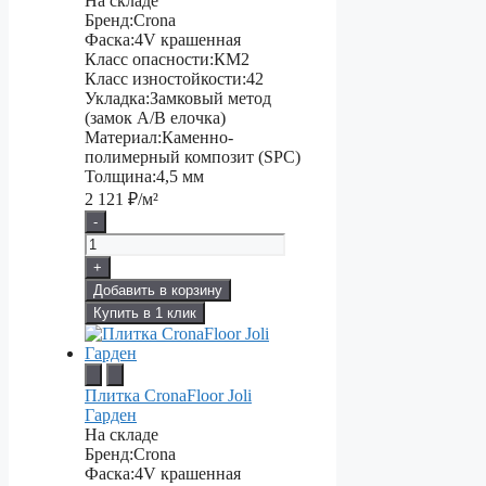
На складе
Бренд:
Crona
Фаска:
4V крашенная
Класс опасности:
КМ2
Класс изностойкости:
42
Укладка:
Замковый метод
(замок А/В елочка)
Материал:
Каменно-
полимерный композит (SPC)
Толщина:
4,5 мм
2 121
₽/м²
-
+
Добавить в корзину
Купить в 1 клик
Плитка CronaFloor Joli
Гарден
На складе
Бренд:
Crona
Фаска:
4V крашенная