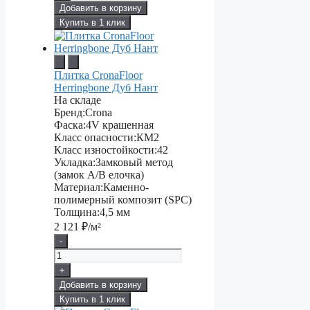
Добавить в корзину
Купить в 1 клик
Плитка CronaFloor
Herringbone Дуб Нант
На складе
Бренд:
Crona
Фаска:
4V крашенная
Класс опасности:
КМ2
Класс изностойкости:
42
Укладка:
Замковый метод
(замок А/В елочка)
Материал:
Каменно-
полимерный композит (SPC)
Толщина:
4,5 мм
2 121
₽/м²
-
+
Добавить в корзину
Купить в 1 клик