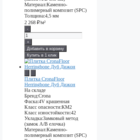
Материал:
Каменно-
полимерный композит (SPC)
Толщина:
4,5 мм
2 268
₽/м²
-
+
Добавить в корзину
Купить в 1 клик
Плитка CronaFloor
Herringbone Дуб Дижон
На складе
Бренд:
Crona
Фаска:
4V крашенная
Класс опасности:
КМ2
Класс изностойкости:
42
Укладка:
Замковый метод
(замок А/В елочка)
Материал:
Каменно-
полимерный композит (SPC)