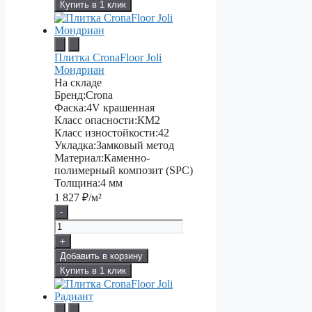
Купить в 1 клик
Плитка CronaFloor Joli
Мондриан
На складе
Бренд:
Crona
Фаска:
4V крашенная
Класс опасности:
КМ2
Класс изностойкости:
42
Укладка:
Замковый метод
Материал:
Каменно-
полимерный композит (SPC)
Толщина:
4 мм
1 827
₽/м²
-
+
Добавить в корзину
Купить в 1 клик