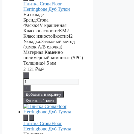
Плитка CronaFloor
Herringbone Дуб Тулон
На складе
Бренд:
Crona
Фаска:
4V крашенная
Класс опасности:
КМ2
Класс изностойкости:
42
Укладка:
Замковый метод
(замок А/В елочка)
Материал:
Каменно-
полимерный композит (SPC)
Толщина:
4,5 мм
2 121
₽/м²
-
+
Добавить в корзину
Купить в 1 клик
Плитка CronaFloor
Herringbone Дуб Тулуза