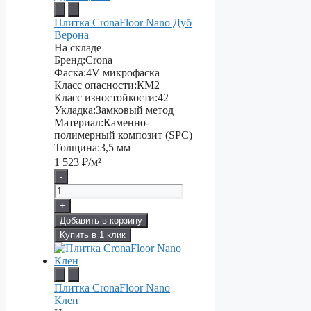
Плитка CronaFloor Nano Дуб
Верона
На складе
Бренд:
Crona
Фаска:
4V микрофаска
Класс опасности:
КМ2
Класс изностойкости:
42
Укладка:
Замковый метод
Материал:
Каменно-
полимерный композит (SPC)
Толщина:
3,5 мм
1 523
₽/м²
-
+
Добавить в корзину
Купить в 1 клик
Плитка CronaFloor Nano
Клен