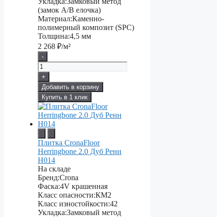
Укладка:
Замковый метод
(замок А/В елочка)
Материал:
Каменно-
полимерный композит (SPC)
Толщина:
4,5 мм
2 268
₽/м²
-
+
Добавить в корзину
Купить в 1 клик
Плитка CronaFloor
Herringbone 2.0 Дуб Ренн
H014
На складе
Бренд:
Crona
Фаска:
4V крашенная
Класс опасности:
КМ2
Класс изностойкости:
42
Укладка:
Замковый метод