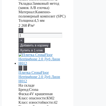
Укладка:
Замковый метод
(замок А/В елочка)
Материал:
Каменно-
полимерный композит (SPC)
Толщина:
4,5 мм
2 268
₽/м²
-
+
Добавить в корзину
Купить в 1 клик
Плитка CronaFloor
Herringbone 2.0 Дуб Лион
H012
На складе
Бренд:
Crona
Фаска:
4V крашенная
Класс опасности:
КМ2
Класс изностойкости:
42