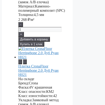
(замок А/В елочка)
Материал:
Каменно-
полимерный композит (SPC)
Толщина:
4,5 мм
2 268
₽/м²
-
+
Добавить в корзину
Купить в 1 клик
Плитка CronaFloor
Herringbone 2.0 Дуб Руан
H021
На складе
Бренд:
Crona
Фаска:
4V крашенная
Класс опасности:
КМ2
Класс изностойкости:
42
Укладка:
Замковый метод
(замок А/В елочка)