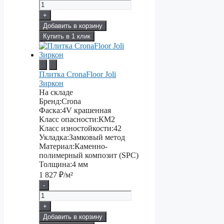
+
Добавить в корзину
Купить в 1 клик
Плитка CronaFloor Joli
Зиркон
На складе
Бренд:
Crona
Фаска:
4V крашенная
Класс опасности:
КМ2
Класс изностойкости:
42
Укладка:
Замковый метод
Материал:
Каменно-
полимерный композит (SPC)
Толщина:
4 мм
1 827
₽/м²
-
+
Добавить в корзину