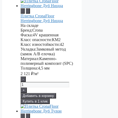
Плитка CronaFloor
Herringbone Дуб Ницца
На складе
Бренд:
Crona
Фаска:
4V крашенная
Класс опасности:
КМ2
Класс изностойкости:
42
Укладка:
Замковый метод
(замок А/В елочка)
Материал:
Каменно-
полимерный композит (SPC)
Толщина:
4,5 мм
2 121
₽/м²
-
+
Добавить в корзину
Купить в 1 клик