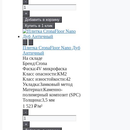
-
+
Добавить в корзину
Купить в 1 клик
Плитка CronaFloor Nano Дуб
Античный
На складе
Бренд:
Crona
Фаска:
4V микрофаска
Класс опасности:
КМ2
Класс изностойкости:
42
Укладка:
Замковый метод
Материал:
Каменно-
полимерный композит (SPC)
Толщина:
3,5 мм
1 523
₽/м²
-
+