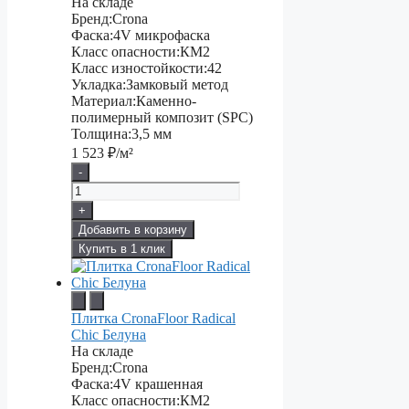
На складе
Бренд:
Crona
Фаска:
4V микрофаска
Класс опасности:
КМ2
Класс изностойкости:
42
Укладка:
Замковый метод
Материал:
Каменно-
полимерный композит (SPC)
Толщина:
3,5 мм
1 523
₽/м²
-
+
Добавить в корзину
Купить в 1 клик
Плитка CronaFloor Radical
Chiс Белуна
На складе
Бренд:
Crona
Фаска:
4V крашенная
Класс опасности:
КМ2