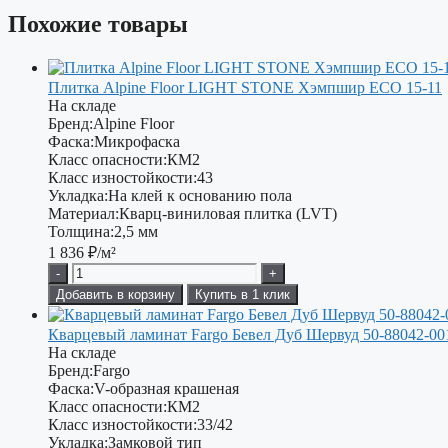
Похожие товары
Плитка Alpine Floor LIGHT STONE Хэмпшир ЕСО 15-11
На складе
Бренд:
Alpine Floor
Фаска:
Микрофаска
Класс опасности:
КМ2
Класс изностойкости:
43
Укладка:
На клей к основанию пола
Материал:
Кварц-виниловая плитка (LVT)
Толщина:
2,5 мм
1 836
₽/м²
-
+
Добавить в корзину
Купить в 1 клик
Кварцевый ламинат Fargo Бевел Дуб Шервуд 50-88042-00
На складе
Бренд:
Fargo
Фаска:
V-образная крашеная
Класс опасности:
КМ2
Класс изностойкости:
33/42
Укладка:
Замковой тип