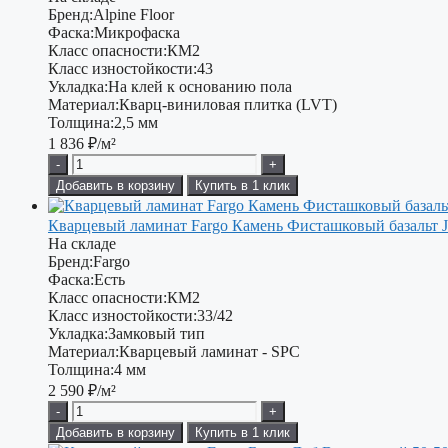
Бренд:
Alpine Floor
Фаска:
Микрофаска
Класс опасности:
КМ2
Класс изностойкости:
43
Укладка:
На клей к основанию пола
Материал:
Кварц-виниловая плитка (LVT)
Толщина:
2,5 мм
1 836
₽/м²
-
+
Добавить в корзину
Купить в 1 клик
Кварцевый ламинат Fargo Камень Фисташковый базальт J
На складе
Бренд:
Fargo
Фаска:
Есть
Класс опасности:
КМ2
Класс изностойкости:
33/42
Укладка:
Замковый тип
Материал:
Кварцевый ламинат - SPC
Толщина:
4 мм
2 590
₽/м²
-
+
Добавить в корзину
Купить в 1 клик