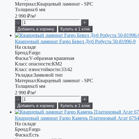
Материал:
Кварцевый ламинат - SPC
Толщина:
6 мм
2 990
₽/м²
-
+
Добавить в корзину
Купить в 1 клик
Кварцевый ламинат Fargo Бевел Дуб Робуста 50-81996-9
На складе
Бренд:
Fargo
Фаска:
V-образная крашеная
Класс опасности:
КМ2
Класс изностойкости:
33/42
Укладка:
Замковой тип
Материал:
Кварцевый ламинат - SPC
Толщина:
6 мм
2 990
₽/м²
-
+
Добавить в корзину
Купить в 1 клик
Кварцевый ламинат Fargo Камень Платиновый Агат 67S
На складе
Бренд:
Fargo
Фаска:
Есть