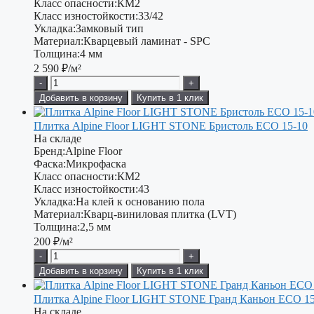
Класс опасности:
КМ2
Класс изностойкости:
33/42
Укладка:
Замковый тип
Материал:
Кварцевый ламинат - SPC
Толщина:
4 мм
2 590
₽/м²
-
+
Добавить в корзину
Купить в 1 клик
Плитка Alpine Floor LIGHT STONE Бристоль ЕСО 15-10
На складе
Бренд:
Alpine Floor
Фаска:
Микрофаска
Класс опасности:
КМ2
Класс изностойкости:
43
Укладка:
На клей к основанию пола
Материал:
Кварц-виниловая плитка (LVT)
Толщина:
2,5 мм
200
₽/м²
-
+
Добавить в корзину
Купить в 1 клик
Плитка Alpine Floor LIGHT STONE Гранд Каньон ЕСО 15
На складе