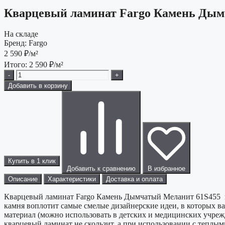
Кварцевый ламинат Fargo Камень Дым
На складе
Бренд:
Fargo
2 590
₽/м²
Итого:
2 590
₽/м²
-
+
Добавить в корзину
Купить в 1 клик
Добавить к сравнению
В избранное
Описание
Характеристики
Доставка и оплата
Кварцевый ламинат Fargo Камень Дымчатый Меланит 61S455 ид
камня воплотит самые смелые дизайнерские идеи, в которых 
материал (можно использовать в детских и медицинских учреж
кварцевый ламинат не скользит, а при использовании с теплыми