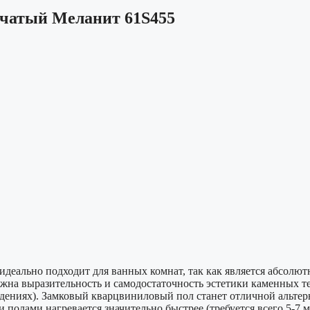
чатый Меланит 61S455
еально подходит для ванных комнат, так как является абсолют
важна выразительность и самодостаточность эстетики каменных
дениях). Замковый кварцвиниловый пол станет отличной альтерн
 полами нагревается значительно быстрее (требуется всего 5-7 