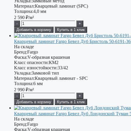
Укладка:
Замковый метод
Материал:
Кварцевый ламинат (SPC)
Толщина:
4,0 мм
2 590
₽/м²
-
+
Добавить в корзину
Купить в 1 клик
Кварцевый ламинат Fargo Бевел Дуб Бристоль 50-6191-36
На складе
Бренд:
Fargo
Фаска:
V-образная крашеная
Класс опасности:
КМ2
Класс изностойкости:
33/42
Укладка:
Замковой тип
Материал:
Кварцевый ламинат - SPC
Толщина:
6 мм
2 990
₽/м²
-
+
Добавить в корзину
Купить в 1 клик
Кварцевый ламинат Fargo Бевел Дуб Лондонский Туман 
На складе
Бренд:
Fargo
Фаска:
V-образная крашеная