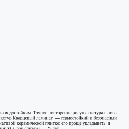
но водостойким. Точное повторение рисунка натурального
 текстур.Кварцевый ламинат — термостойкий и безопасный
ативой керамической плитке: его проще укладывать, и
минут). Срок службы — 25 лет.