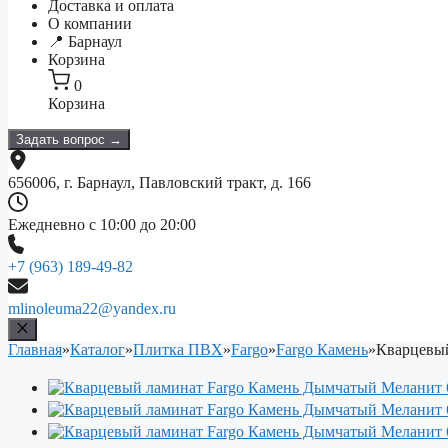
Доставка и оплата
О компании
📍 Барнаул
Корзина
0
Корзина
Задать вопрос →
656006, г. Барнаул, Павловский тракт, д. 166
Ежедневно с 10:00 до 20:00
+7 (963) 189-49-82
mlinoleuma22@yandex.ru
Главная
»
Каталог
»
Плитка ПВХ
»
Fargo
»
Fargo Камень
»
Кварцевый