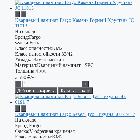
Кварцевый ламинат Fargo Камень Горный Хрусталь JC
11013
На складе
Бренд:
Fargo
Фаска:
Есть
Класс опасности:
КМ2
Класс изностойкости:
33/42
Укладка:
Замковый тип
Материал:
Кварцевый ламинат - SPC
Толщина:
4 мм
2 590
₽/м²
-
+
Добавить в корзину
Купить в 1 клик
Кварцевый ламинат Fargo Бевел Дуб Тихуана 50-6191-7
На складе
Бренд:
Fargo
Фаска:
V-образная крашеная
Класс опасности:
КМ2