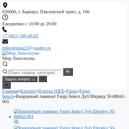
Перейти
к
656006, г. Барнаул, Павловский тракт, д. 166
содержимому
Ежедневно с 10:00 до 20:00
+7 (963) 189-49-82
mlinoleuma22@yandex.ru
Мир Линолеума
Задать вопрос →
Главная
»
Каталог
»
Плитка ПВХ
»
Fargo
»
Fargo
Бевел
»
Кварцевый ламинат Fargo Бевел Дуб Шервуд 50-88042-
001