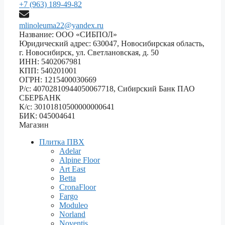
+7 (963) 189-49-82
mlinoleuma22@yandex.ru
Название: ООО «СИБПОЛ»
Юридический адрес: 630047, Новосибирская область,
г. Новосибирск, ул. Светлановская, д. 50
ИНН: 5402067981
КПП: 540201001
ОГРН: 1215400030669
Р/с: 40702810944050067718, Сибирский Банк ПАО
СБЕРБАНК
К/с: 30101810500000000641
БИК: 045004641
Магазин
Плитка ПВХ
Adelar
Alpine Floor
Art East
Betta
CronaFloor
Fargo
Moduleo
Norland
Noventis