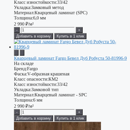
Класс изностойкости:
33/42
Укладка:
Замковый метод
Материал:
Кварцевый ламинат (SPC)
Толщина:
6,0 мм
2 990
₽/м²
-
+
Добавить в корзину
Купить в 1 клик
Кварцевый ламинат Fargo Бевел Дуб Робуста 50-81996-9
На складе
Бренд:
Fargo
Фаска:
V-образная крашеная
Класс опасности:
КМ2
Класс изностойкости:
33/42
Укладка:
Замковой тип
Материал:
Кварцевый ламинат - SPC
Толщина:
6 мм
2 990
₽/м²
-
+
Добавить в корзину
Купить в 1 клик