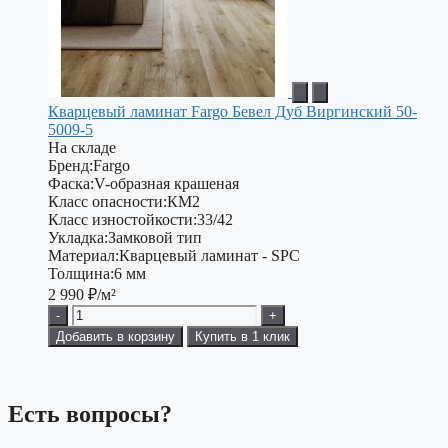
Кварцевый ламинат Fargo Бевел Дуб Виргинский 50-
5009-5
На складе
Бренд:
Fargo
Фаска:
V-образная крашеная
Класс опасности:
КМ2
Класс изностойкости:
33/42
Укладка:
Замковой тип
Материал:
Кварцевый ламинат - SPC
Толщина:
6 мм
2 990
₽/м²
-
+
Добавить в корзину
Купить в 1 клик
Есть вопросы?