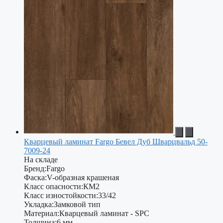
Кварцевый ламинат Fargo Бевел Дуб Шварцвальд 50-
7009-24
На складе
Бренд:
Fargo
Фаска:
V-образная крашеная
Класс опасности:
КМ2
Класс изностойкости:
33/42
Укладка:
Замковой тип
Материал:
Кварцевый ламинат - SPC
Толщина:
6 мм