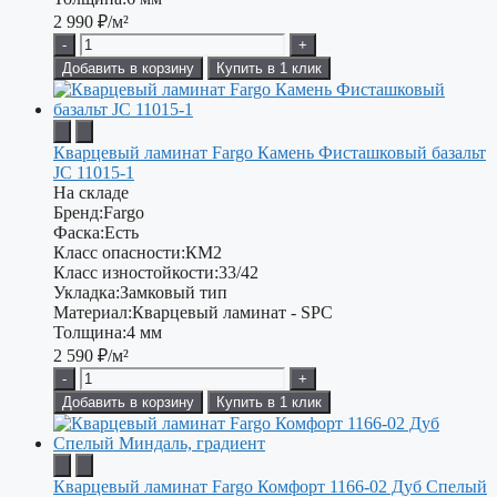
2 990
₽/м²
-
+
Добавить в корзину
Купить в 1 клик
Кварцевый ламинат Fargo Камень Фисташковый базальт
JC 11015-1
На складе
Бренд:
Fargo
Фаска:
Есть
Класс опасности:
КМ2
Класс изностойкости:
33/42
Укладка:
Замковый тип
Материал:
Кварцевый ламинат - SPC
Толщина:
4 мм
2 590
₽/м²
-
+
Добавить в корзину
Купить в 1 клик
Кварцевый ламинат Fargo Комфорт 1166-02 Дуб Спелый