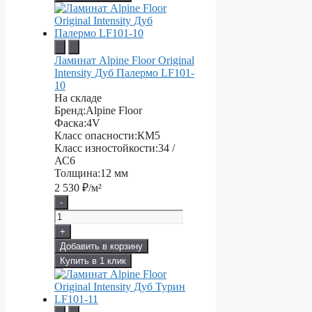
Ламинат Alpine Floor Original
Intensity Дуб Палермо LF101-
10
На складе
Бренд:
Alpine Floor
Фаска:
4V
Класс опасности:
КМ5
Класс изностойкости:
34 /
АС6
Толщина:
12 мм
2 530
₽/м²
-
+
Добавить в корзину
Купить в 1 клик