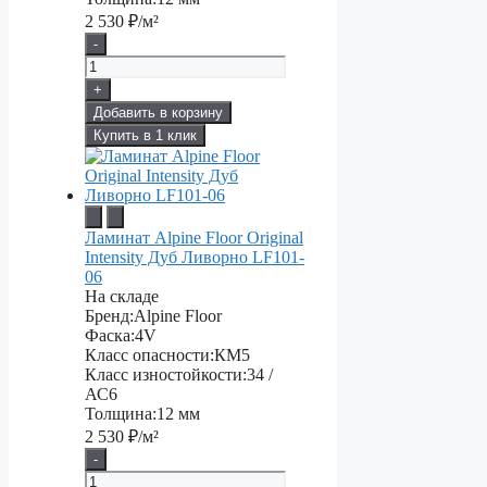
2 530
₽/м²
-
+
Добавить в корзину
Купить в 1 клик
Ламинат Alpine Floor Original
Intensity Дуб Ливорно LF101-
06
На складе
Бренд:
Alpine Floor
Фаска:
4V
Класс опасности:
КМ5
Класс изностойкости:
34 /
АС6
Толщина:
12 мм
2 530
₽/м²
-