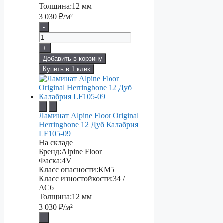
Толщина:
12 мм
3 030
₽/м²
-
+
Добавить в корзину
Купить в 1 клик
Ламинат Alpine Floor Original
Herringbone 12 Дуб Калабрия
LF105-09
На складе
Бренд:
Alpine Floor
Фаска:
4V
Класс опасности:
КМ5
Класс изностойкости:
34 /
АС6
Толщина:
12 мм
3 030
₽/м²
-