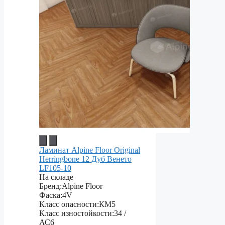
Ламинат Alpine Floor Original
Herringbone 12 Дуб Венето
LF105-10
На складе
Бренд:
Alpine Floor
Фаска:
4V
Класс опасности:
КМ5
Класс изностойкости:
34 /
АС6