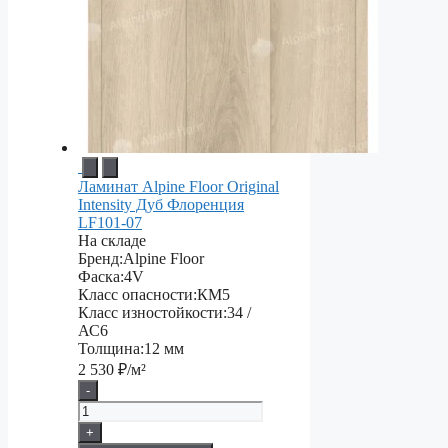
Ламинат Alpine Floor Original
Intensity Дуб Флоренция
LF101-07
На складе
Бренд:
Alpine Floor
Фаска:
4V
Класс опасности:
КМ5
Класс изностойкости:
34 /
АС6
Толщина:
12 мм
2 530
₽/м²
-
+