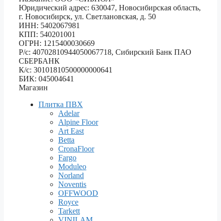
Юридический адрес: 630047, Новосибирская область,
г. Новосибирск, ул. Светлановская, д. 50
ИНН: 5402067981
КПП: 540201001
ОГРН: 1215400030669
Р/с: 40702810944050067718, Сибирский Банк ПАО
СБЕРБАНК
К/с: 30101810500000000641
БИК: 045004641
Магазин
Плитка ПВХ
Adelar
Alpine Floor
Art East
Betta
CronaFloor
Fargo
Moduleo
Norland
Noventis
OFFWOOD
Royce
Tarkett
VINILAM