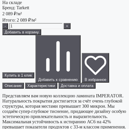
На складе
Бренд:
Tarkett
2 089
₽/м²
Итого:
2 089
₽/м²
-
+
Добавить в корзину
Купить в 1 клик
Добавить к сравнению
В избранное
Описание
Характеристики
Доставка и оплата
Представляем вам новую коллекцию ламината IMPERATOR.
Натуральность покрытия достигается за счёт очень глубокой
структуры, которая местами превышает 300 микрон. Мы
создаём супер-глубокое тиснение, придающее дизайну особую
эстетическую привлекательность и выразительность.
Максимальная устойчивость к истиранию АС6 на 42%
превышает показатели продуктов с 33-м классом применения.