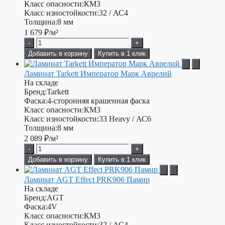
Класс опасности:
КМ3
Класс изностойкости:
32 / АС4
Толщина:
8 мм
1 679
₽/м²
-
+
Добавить в корзину
Купить в 1 клик
Ламинат Tarkett Император Марк Аврелий
На складе
Бренд:
Tarkett
Фаска:
4-сторонняя крашенная фаска
Класс опасности:
КМ3
Класс изностойкости:
33 Heavy / АС6
Толщина:
8 мм
2 089
₽/м²
-
+
Добавить в корзину
Купить в 1 клик
Ламинат AGT Effect PRK906 Памир
На складе
Бренд:
AGT
Фаска:
4V
Класс опасности:
КМ3
Класс изностойкости:
32 / АС4