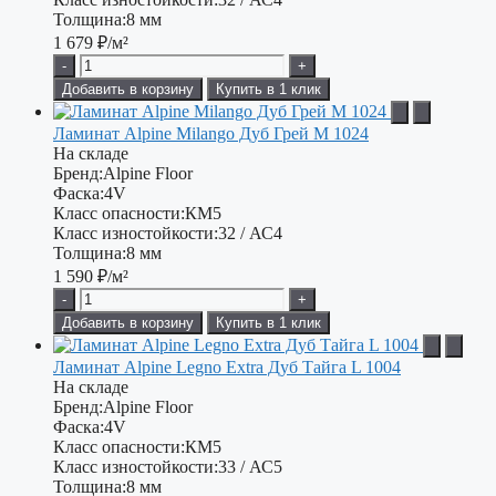
Толщина:
8 мм
1 679
₽/м²
-
+
Добавить в корзину
Купить в 1 клик
Ламинат Alpine Milango Дуб Грей М 1024
На складе
Бренд:
Alpine Floor
Фаска:
4V
Класс опасности:
КМ5
Класс изностойкости:
32 / АС4
Толщина:
8 мм
1 590
₽/м²
-
+
Добавить в корзину
Купить в 1 клик
Ламинат Alpine Legno Extra Дуб Тайга L 1004
На складе
Бренд:
Alpine Floor
Фаска:
4V
Класс опасности:
КМ5
Класс изностойкости:
33 / АС5
Толщина:
8 мм