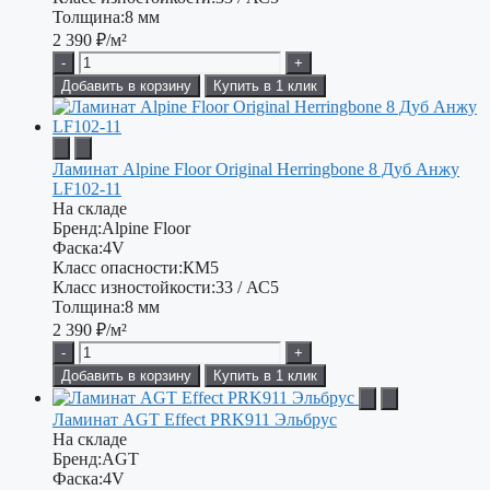
Толщина:
8 мм
2 390
₽/м²
-
+
Добавить в корзину
Купить в 1 клик
Ламинат Alpine Floor Original Herringbone 8 Дуб Анжу
LF102-11
На складе
Бренд:
Alpine Floor
Фаска:
4V
Класс опасности:
КМ5
Класс изностойкости:
33 / АС5
Толщина:
8 мм
2 390
₽/м²
-
+
Добавить в корзину
Купить в 1 клик
Ламинат AGT Effect PRK911 Эльбрус
На складе
Бренд:
AGT
Фаска:
4V