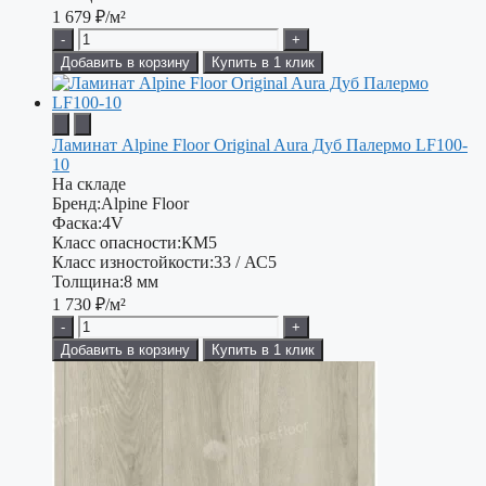
1 679
₽/м²
-
+
Добавить в корзину
Купить в 1 клик
Ламинат Alpine Floor Original Aura Дуб Палермо LF100-
10
На складе
Бренд:
Alpine Floor
Фаска:
4V
Класс опасности:
КМ5
Класс изностойкости:
33 / АС5
Толщина:
8 мм
1 730
₽/м²
-
+
Добавить в корзину
Купить в 1 клик