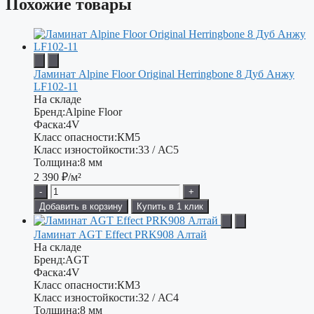
Похожие товары
Ламинат Alpine Floor Original Herringbone 8 Дуб Анжу
LF102-11
На складе
Бренд:
Alpine Floor
Фаска:
4V
Класс опасности:
КМ5
Класс изностойкости:
33 / АС5
Толщина:
8 мм
2 390
₽/м²
-
+
Добавить в корзину
Купить в 1 клик
Ламинат AGT Effect PRK908 Алтай
На складе
Бренд:
AGT
Фаска:
4V
Класс опасности:
КМ3
Класс изностойкости:
32 / АС4
Толщина:
8 мм