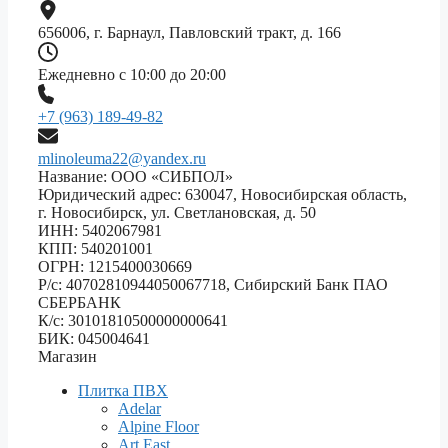
656006, г. Барнаул, Павловский тракт, д. 166
Ежедневно с 10:00 до 20:00
+7 (963) 189-49-82
mlinoleuma22@yandex.ru
Название: ООО «СИБПОЛ»
Юридический адрес: 630047, Новосибирская область,
г. Новосибирск, ул. Светлановская, д. 50
ИНН: 5402067981
КПП: 540201001
ОГРН: 1215400030669
Р/с: 40702810944050067718, Сибирский Банк ПАО
СБЕРБАНК
К/с: 30101810500000000641
БИК: 045004641
Магазин
Плитка ПВХ
Adelar
Alpine Floor
Art East