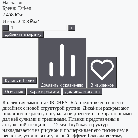
На складе
Бренд:
Tarkett
2 458
₽/м²
Итого:
2 458
₽/м²
-
+
Добавить в корзину
Купить в 1 клик
Добавить к сравнению
В избранное
Описание
Характеристики
Доставка и оплата
Коллекция ламината ORCHESTRA представлена в шести
дизайнах с новой структурой рустик. Дизайны раскрывают
подлинную красоту натуральной древесины с характерными
для неё сучками и трещинами. Планки представлены в
актуальной толщине — 12 мм. Глубокая структура
накладывается на рисунок и подчеркивает его тиснением в
регистре, усиливая визуальный эффект. Благодаря этому