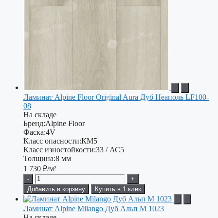
Ламинат Alpine Floor Original Aura Дуб Неаполь LF100-
08
На складе
Бренд:
Alpine Floor
Фаска:
4V
Класс опасности:
КМ5
Класс изностойкости:
33 / АС5
Толщина:
8 мм
1 730
₽/м²
-
+
Добавить в корзину
Купить в 1 клик
Ламинат Alpine Milango Дуб Альп М 1023
На складе