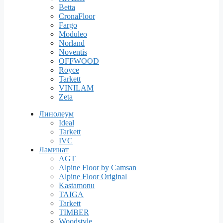
Betta
CronaFloor
Fargo
Moduleo
Norland
Noventis
OFFWOOD
Royce
Tarkett
VINILAM
Zeta
Линолеум
Ideal
Tarkett
IVC
Ламинат
AGT
Alpine Floor by Camsan
Alpine Floor Original
Kastamonu
TAIGA
Tarkett
TIMBER
Woodstyle