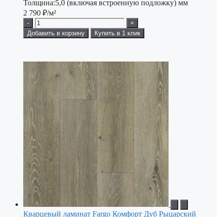
Толщина:
5,0 (включая встроенную подложку) мм
2 790
₽/м²
-
+
Добавить в корзину
Купить в 1 клик
Кварцевый ламинат Fargo Комфорт Дуб Рыцарский