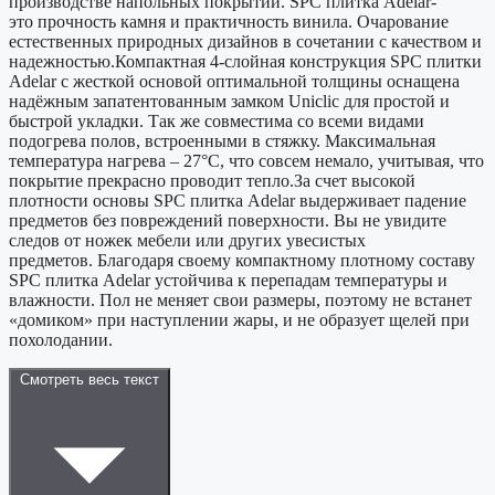
производстве напольных покрытий. SPC плитка Adelar-
это прочность камня и практичность винила. Очарование
естественных природных дизайнов в сочетании с качеством и
надежностью.Компактная 4-слойная конструкция SPС плитки
Adelar с жесткой основой оптимальной толщины оснащена
надёжным запатентованным замком Uniclic для простой и
быстрой укладки. Так же совместима со всеми видами
подогрева полов, встроенными в стяжку. Максимальная
температура нагрева – 27°С, что совсем немало, учитывая, что
покрытие прекрасно проводит тепло.За счет высокой
плотности основы SPС плитка Adelar выдерживает падение
предметов без повреждений поверхности. Вы не увидите
следов от ножек мебели или других увесистых
предметов. Благодаря своему компактному плотному составу
SPC плитка Adelar устойчива к перепадам температуры и
влажности. Пол не меняет свои размеры, поэтому не встанет
«домиком» при наступлении жары, и не образует щелей при
похолодании.
Смотреть весь текст