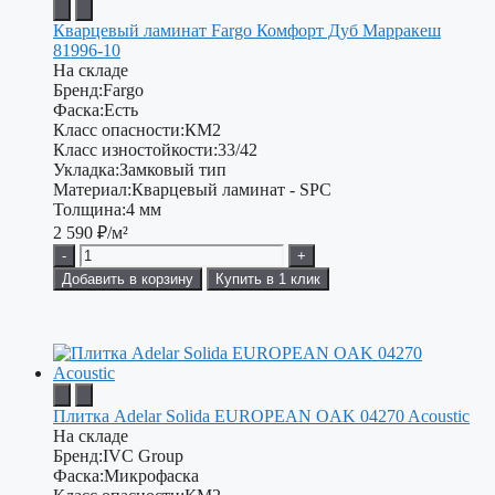
Кварцевый ламинат Fargo Комфорт Дуб Марракеш
81996-10
На складе
Бренд:
Fargo
Фаска:
Есть
Класс опасности:
КМ2
Класс изностойкости:
33/42
Укладка:
Замковый тип
Материал:
Кварцевый ламинат - SPC
Толщина:
4 мм
2 590
₽/м²
-
+
Добавить в корзину
Купить в 1 клик
Плитка Adelar Solida EUROPEAN OAK 04270 Acoustic
На складе
Бренд:
IVC Group
Фаска:
Микрофаска