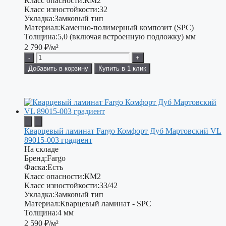
Класс опасности:
КМ2
Класс изностойкости:
32
Укладка:
Замковый тип
Материал:
Каменно-полимерный композит (SPC)
Толщина:
5,0 (включая встроенную подложку) мм
2 790
₽/м²
-
+
Добавить в корзину
Купить в 1 клик
Кварцевый ламинат Fargo Комфорт Дуб Мартовский VL
89015-003 градиент
На складе
Бренд:
Fargo
Фаска:
Есть
Класс опасности:
КМ2
Класс изностойкости:
33/42
Укладка:
Замковый тип
Материал:
Кварцевый ламинат - SPC
Толщина:
4 мм
2 590
₽/м²