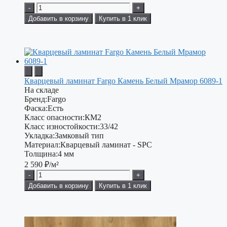
-
+
Добавить в корзину
Купить в 1 клик
Кварцевый ламинат Fargo Камень Белый Мрамор 6089-1
На складе
Бренд:
Fargo
Фаска:
Есть
Класс опасности:
КМ2
Класс изностойкости:
33/42
Укладка:
Замковый тип
Материал:
Кварцевый ламинат - SPC
Толщина:
4 мм
2 590
₽/м²
-
+
Добавить в корзину
Купить в 1 клик