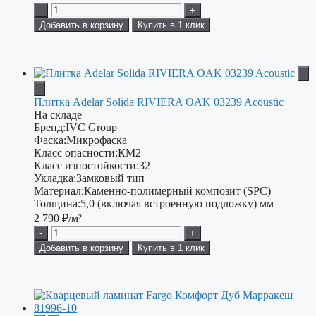
-
+
Добавить в корзину
Купить в 1 клик
Плитка Adelar Solida RIVIERA OAK 03239 Acoustic
На складе
Бренд:
IVC Group
Фаска:
Микрофаска
Класс опасности:
КМ2
Класс изностойкости:
32
Укладка:
Замковый тип
Материал:
Каменно-полимерный композит (SPC)
Толщина:
5,0 (включая встроенную подложку) мм
2 790
₽/м²
-
+
Добавить в корзину
Купить в 1 клик