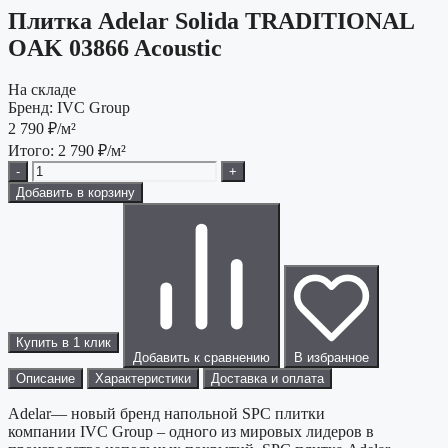
Плитка Adelar Solida TRADITIONAL
OAK 03866 Acoustic
На складе
Бренд:
IVC Group
2 790
₽/м²
Итого:
2 790
₽/м²
-
+
Добавить в корзину
Купить в 1 клик
Добавить к сравнению
В избранное
Описание
Характеристики
Доставка и оплата
Adelar— новый бренд напольной SPC плитки
компании IVC Group – одного из мировых лидеров в