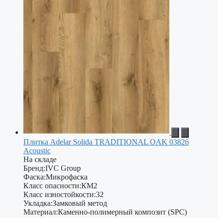
Плитка Adelar Solida TRADITIONAL OAK 03826
Acoustic
На складе
Бренд:
IVC Group
Фаска:
Микрофаска
Класс опасности:
КМ2
Класс изностойкости:
32
Укладка:
Замковый метод
Материал:
Каменно-полимерный композит (SPC)