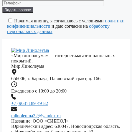
Оставьте
это
поле
Нажимая кнопку, я соглашаюсь с условиями
политики
пустым.
конфиденциальности
и даю согласие на
обработку
персональных данных
.
«Мир линолеума» — интернет-магазин напольных
покрытий.
Мир Линолеума
656006, г. Барнаул, Павловский тракт, д. 166
Ежедневно с 10:00 до 20:00
+7 (963) 189-49-82
mlinoleuma22@yandex.ru
Название: ООО «СИБПОЛ»
Юридический адрес: 630047, Новосибирская область,
г. Новосибирск, ул. Светлановская, д. 50