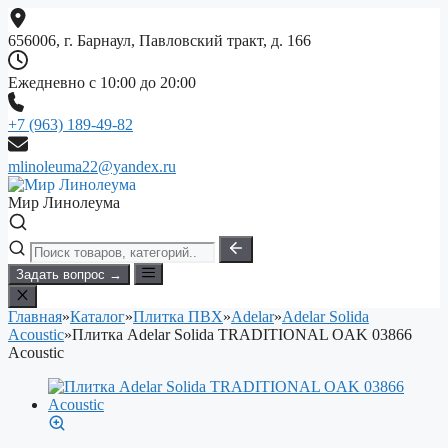
Перейти
к
656006, г. Барнаул, Павловский тракт, д. 166
содержимому
Ежедневно с 10:00 до 20:00
+7 (963) 189-49-82
mlinoleuma22@yandex.ru
Мир Линолеума
Задать вопрос →
Главная
»
Каталог
»
Плитка ПВХ
»
Adelar
»
Adelar Solida
Acoustic
»
Плитка Adelar Solida TRADITIONAL OAK 03866
Acoustic