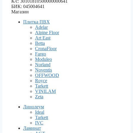
К/с: 30101810500000000641
БИК: 045004641
Магазин
Плитка ПВХ
Adelar
Alpine Floor
Art East
Betta
CronaFloor
Fargo
Moduleo
Norland
Noventis
OFFWOOD
Royce
Tarkett
VINILAM
Zeta
Линолеум
Ideal
Tarkett
IVC
Ламинат