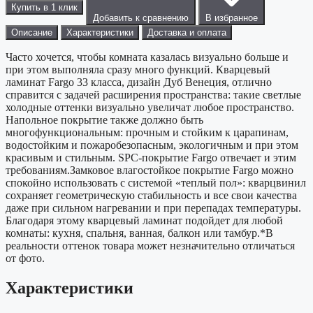
Купить в 1 клик
Добавить к сравнению
В избранное
Описание
Характеристики
Доставка и оплата
Часто хочется, чтобы комната казалась визуально больше и
при этом выполняла сразу много функций. Кварцевый
ламинат Fargo 33 класса, дизайн Дуб Венеция, отлично
справится с задачей расширения пространства: такие светлые
холодные оттенки визуально увеличат любое пространство.
Напольное покрытие также должно быть
многофункциональным: прочным и стойким к царапинам,
водостойким и пожаробезопасным, экологичным и при этом
красивым и стильным. SPC-покрытие Fargo отвечает и этим
требованиям.Замковое влагостойкое покрытие Fargo можно
спокойно использовать с системой «теплый пол»: кварцвинил
сохраняет геометрическую стабильность и все свои качества
даже при сильном нагревании и при перепадах температуры.
Благодаря этому кварцевый ламинат подойдет для любой
комнаты: кухня, спальня, ванная, балкон или тамбур.*В
реальности оттенок товара может незначительно отличаться
от фото.
Характеристики