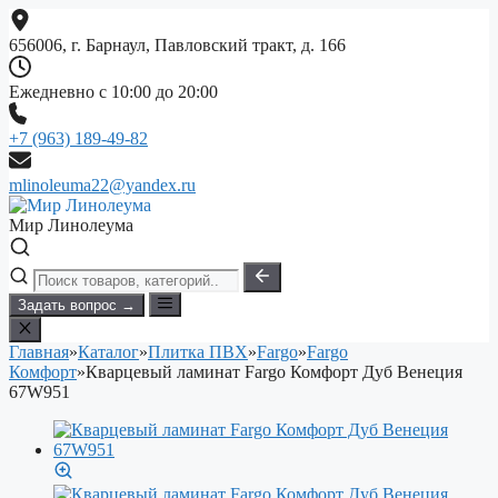
Перейти
к
656006, г. Барнаул, Павловский тракт, д. 166
содержимому
Ежедневно с 10:00 до 20:00
+7 (963) 189-49-82
mlinoleuma22@yandex.ru
Мир Линолеума
Задать вопрос →
Главная
»
Каталог
»
Плитка ПВХ
»
Fargo
»
Fargo
Комфорт
»
Кварцевый ламинат Fargo Комфорт Дуб Венеция
67W951