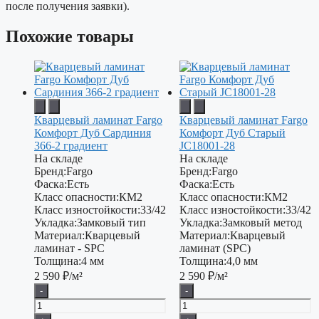
после получения заявки).
Похожие товары
Кварцевый ламинат Fargo
Кварцевый ламинат Fargo
Комфорт Дуб Сардиния
Комфорт Дуб Старый
366-2 градиент
JC18001-28
На складе
На складе
Бренд:
Fargo
Бренд:
Fargo
Фаска:
Есть
Фаска:
Есть
Класс опасности:
КМ2
Класс опасности:
КМ2
Класс изностойкости:
33/42
Класс изностойкости:
33/42
Укладка:
Замковый тип
Укладка:
Замковый метод
Материал:
Кварцевый
Материал:
Кварцевый
ламинат - SPC
ламинат (SPC)
Толщина:
4 мм
Толщина:
4,0 мм
2 590
₽/м²
2 590
₽/м²
-
-