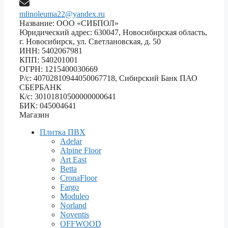
mlinoleuma22@yandex.ru
Название: ООО «СИБПОЛ»
Юридический адрес: 630047, Новосибирская область,
г. Новосибирск, ул. Светлановская, д. 50
ИНН: 5402067981
КПП: 540201001
ОГРН: 1215400030669
Р/с: 40702810944050067718, Сибирский Банк ПАО
СБЕРБАНК
К/с: 30101810500000000641
БИК: 045004641
Магазин
Плитка ПВХ
Adelar
Alpine Floor
Art East
Betta
CronaFloor
Fargo
Moduleo
Norland
Noventis
OFFWOOD