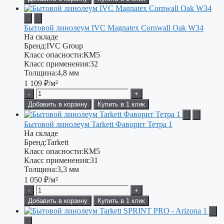
Бытовой линолеум IVC Magnatex Cornwall Oak W34
На складе
Бренд:
IVC Group
Класс опасности:
КМ5
Класс применения:
32
Толщина:
4,8 мм
1 109
₽/м²
-
+
Добавить в корзину
Купить в 1 клик
Бытовой линолеум Tarkett Фаворит Тетра 1
На складе
Бренд:
Tarkett
Класс опасности:
КМ5
Класс применения:
31
Толщина:
3,3 мм
1 050
₽/м²
-
+
Добавить в корзину
Купить в 1 клик