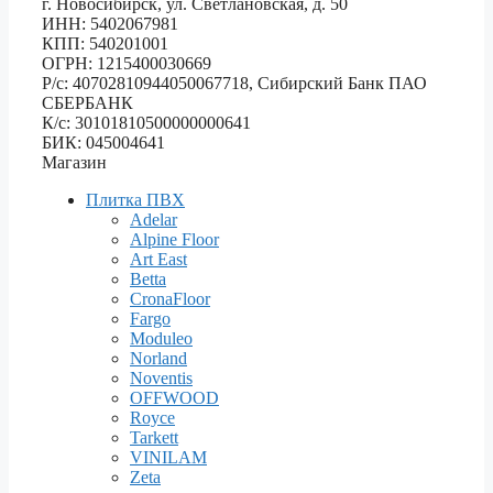
г. Новосибирск, ул. Светлановская, д. 50
ИНН: 5402067981
КПП: 540201001
ОГРН: 1215400030669
Р/с: 40702810944050067718, Сибирский Банк ПАО
СБЕРБАНК
К/с: 30101810500000000641
БИК: 045004641
Магазин
Плитка ПВХ
Adelar
Alpine Floor
Art East
Betta
CronaFloor
Fargo
Moduleo
Norland
Noventis
OFFWOOD
Royce
Tarkett
VINILAM
Zeta