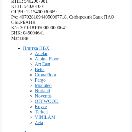
ИНН: 5402067981
КПП: 540201001
ОГРН: 1215400030669
Р/с: 40702810944050067718, Сибирский Банк ПАО
СБЕРБАНК
К/с: 30101810500000000641
БИК: 045004641
Магазин
Плитка ПВХ
Adelar
Alpine Floor
Art East
Betta
CronaFloor
Fargo
Moduleo
Norland
Noventis
OFFWOOD
Royce
Tarkett
VINILAM
Zeta