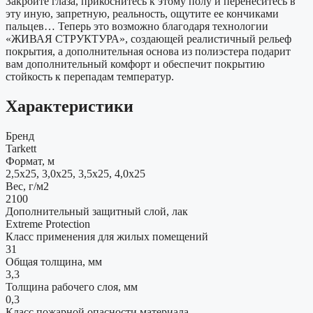
Закройте глаза, прикоснитесь к этому полу и перенеситесь в
эту иную, запретную, реальность, ощутите ее кончиками
пальцев… Теперь это возможно благодаря технологии
«ЖИВАЯ СТРУКТУРА», создающей реалистичный рельеф
покрытия, а дополнительная основа из полиэстера подарит
вам дополнительный комфорт и обеспечит покрытию
стойкость к перепадам температур.
Характеристики
Бренд
Tarkett
Формат, м
2,5x25, 3,0x25, 3,5x25, 4,0x25
Вес, г/м2
2100
Дополнительный защитный слой, лак
Extreme Protection
Класс применения для жилых помещений
31
Общая толщина, мм
3,3
Толщина рабочего слоя, мм
0,3
Класс пожарной опасности материала