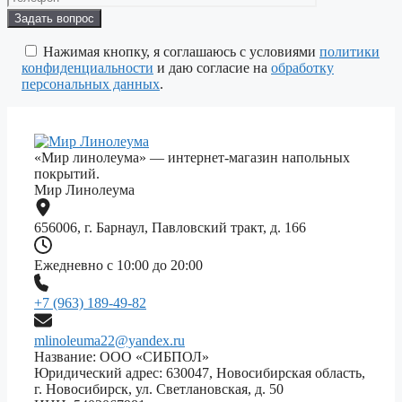
Оставьте
это
поле
Нажимая кнопку, я соглашаюсь с условиями
политики
пустым.
конфиденциальности
и даю согласие на
обработку
персональных данных
.
«Мир линолеума» — интернет-магазин напольных
покрытий.
Мир Линолеума
656006, г. Барнаул, Павловский тракт, д. 166
Ежедневно с 10:00 до 20:00
+7 (963) 189-49-82
mlinoleuma22@yandex.ru
Название: ООО «СИБПОЛ»
Юридический адрес: 630047, Новосибирская область,
г. Новосибирск, ул. Светлановская, д. 50