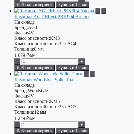
Добавить в корзину
Купить в 1 клик
Ламинат AGT Effect PRK904 Альпы
На складе
Бренд:
AGT
Фаска:
4V
Класс опасности:
КМ3
Класс изностойкости:
32 / АС4
Толщина:
8 мм
1 679
₽/м²
-
+
Добавить в корзину
Купить в 1 клик
Ламинат Woodstyle Solid Тальк
На складе
Бренд:
Woodstyle
Фаска:
4V
Класс опасности:
КМ5
Класс изностойкости:
33 / АС5
Толщина:
12 мм
1 249
₽/м²
-
+
Добавить в корзину
Купить в 1 клик