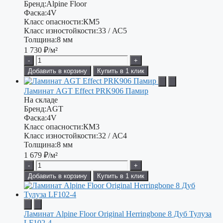
Бренд:
Alpine Floor
Фаска:
4V
Класс опасности:
КМ5
Класс изностойкости:
33 / АС5
Толщина:
8 мм
1 730
₽/м²
-
+
Добавить в корзину
Купить в 1 клик
Ламинат AGT Effect PRK906 Памир
На складе
Бренд:
AGT
Фаска:
4V
Класс опасности:
КМ3
Класс изностойкости:
32 / АС4
Толщина:
8 мм
1 679
₽/м²
-
+
Добавить в корзину
Купить в 1 клик
Ламинат Alpine Floor Original Herringbone 8 Дуб Тулуза
LF102-4