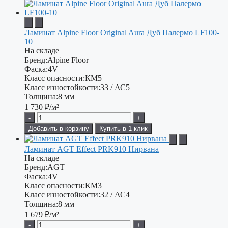
Ламинат Alpine Floor Original Aura Дуб Палермо LF100-
10
На складе
Бренд:
Alpine Floor
Фаска:
4V
Класс опасности:
КМ5
Класс изностойкости:
33 / АС5
Толщина:
8 мм
1 730
₽/м²
-
+
Добавить в корзину
Купить в 1 клик
Ламинат AGT Effect PRK910 Нирвана
На складе
Бренд:
AGT
Фаска:
4V
Класс опасности:
КМ3
Класс изностойкости:
32 / АС4
Толщина:
8 мм
1 679
₽/м²
-
+