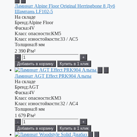
Ламинат Alpine Floor Original Herringbone 8 Дуб
Шампань LF102-5
На складе
Бренд:
Alpine Floor
Фаска:
4V
Класс опасности:
КМ5
Класс изностойкости:
33 / АС5
Толщина:
8 мм
2 390
₽/м²
-
+
Добавить в корзину
Купить в 1 клик
Ламинат AGT Effect PRK904 Альпы
На складе
Бренд:
AGT
Фаска:
4V
Класс опасности:
КМ3
Класс изностойкости:
32 / АС4
Толщина:
8 мм
1 679
₽/м²
-
+
Добавить в корзину
Купить в 1 клик