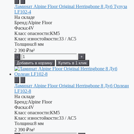
Ламинат Alpine Floor Original Herringbone 8 Дуб Тулуза
LF102-4
На складе
Бренд:
Alpine Floor
Фаска:
4V
Класс опасности:
КМ5
Класс изностойкости:
33 / АС5
Толщина:
8 мм
2 390
₽/м²
-
+
Добавить в корзину
Купить в 1 клик
Ламинат Alpine Floor Original Herringbone 8 Дуб Орлеан
LF102-8
На складе
Бренд:
Alpine Floor
Фаска:
4V
Класс опасности:
КМ5
Класс изностойкости:
33 / АС5
Толщина:
8 мм
2 390
₽/м²