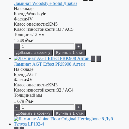
Ламинат Woodstyle Solid Диабаз
На складе
Бренд:
Woodstyle
Фаска:
4V
Класс опасности:
КМ5
Класс изностойкости:
33 / АС5
Толщина:
12 мм
1 249
₽/м²
-
+
Добавить в корзину
Купить в 1 клик
Ламинат AGT Effect PRK908 Алтай
На складе
Бренд:
AGT
Фаска:
4V
Класс опасности:
КМ3
Класс изностойкости:
32 / АС4
Толщина:
8 мм
1 679
₽/м²
-
+
Добавить в корзину
Купить в 1 клик