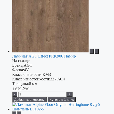
Ламинат AGT Effect PRK906 Памир
На складе
Бренд:
AGT
Фаска:
4V
Класс опасности:
КМ3
Класс изностойкости:
32 / АС4
Толщина:
8 мм
1 679
₽/м²
-
+
Добавить в корзину
Купить в 1 клик