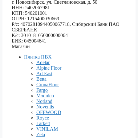
г. Новосибирск, ул. Светлановская, д. 50
ИНН: 5402067981
КПП: 540201001
ОГРН: 1215400030669
Р/с: 40702810944050067718, Сибирский Банк ПАО
СБЕРБАНК
К/с: 30101810500000000641
БИК: 045004641
Магазин
Плитка ПВХ
Adelar
Alpine Floor
Art East
Betta
CronaFloor
Fargo
Moduleo
Norland
Noventis
OFFWOOD
Royce
Tarkett
VINILAM
Zeta