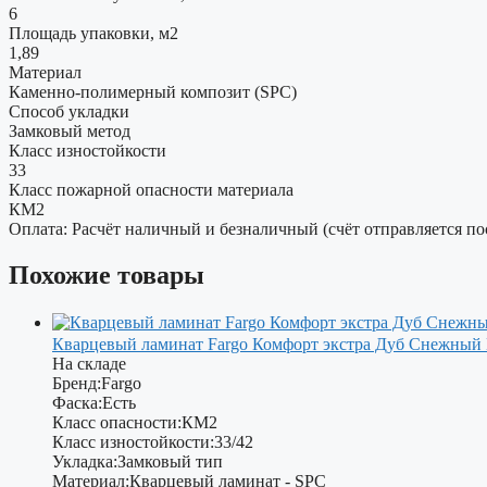
6
Площадь упаковки, м2
1,89
Материал
Каменно-полимерный композит (SPC)
Способ укладки
Замковый метод
Класс изностойкости
33
Класс пожарной опасности материала
КМ2
Оплата: Расчёт наличный и безналичный (счёт отправляется по
Похожие товары
Кварцевый ламинат Fargo Комфорт экстра Дуб Снежный
На складе
Бренд:
Fargo
Фаска:
Есть
Класс опасности:
КМ2
Класс изностойкости:
33/42
Укладка:
Замковый тип
Материал:
Кварцевый ламинат - SPC