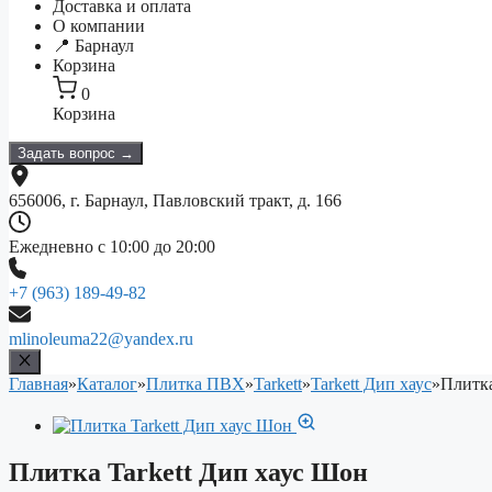
Доставка и оплата
О компании
📍 Барнаул
Корзина
0
Корзина
Задать вопрос →
656006, г. Барнаул, Павловский тракт, д. 166
Ежедневно с 10:00 до 20:00
+7 (963) 189-49-82
mlinoleuma22@yandex.ru
Главная
»
Каталог
»
Плитка ПВХ
»
Tarkett
»
Tarkett Дип хаус
»
Плитка
Плитка Tarkett Дип хаус Шон