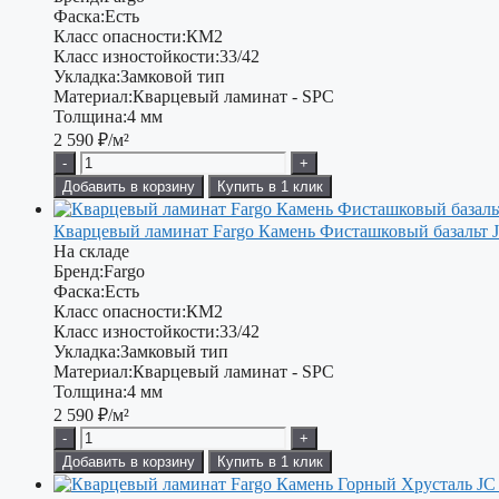
Фаска:
Есть
Класс опасности:
КМ2
Класс изностойкости:
33/42
Укладка:
Замковой тип
Материал:
Кварцевый ламинат - SPC
Толщина:
4 мм
2 590
₽/м²
-
+
Добавить в корзину
Купить в 1 клик
Кварцевый ламинат Fargo Камень Фисташковый базальт J
На складе
Бренд:
Fargo
Фаска:
Есть
Класс опасности:
КМ2
Класс изностойкости:
33/42
Укладка:
Замковый тип
Материал:
Кварцевый ламинат - SPC
Толщина:
4 мм
2 590
₽/м²
-
+
Добавить в корзину
Купить в 1 клик