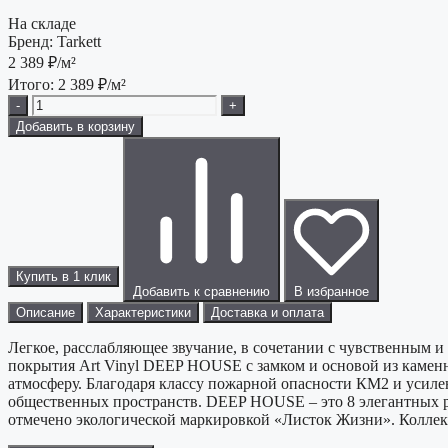
На складе
Бренд:
Tarkett
2 389
₽/м²
Итого:
2 389
₽/м²
-
+
Добавить в корзину
Купить в 1 клик
Добавить к сравнению
В избранное
Описание
Характеристики
Доставка и оплата
Легкое, расслабляющее звучание, в сочетании с чувственным 
покрытия Art Vinyl DEEP HOUSE с замком и основой из каме
атмосферу. Благодаря классу пожарной опасности КМ2 и уси
общественных пространств. DEEP HOUSE – это 8 элегантных р
отмечено экологической маркировкой «Листок Жизни». Колле