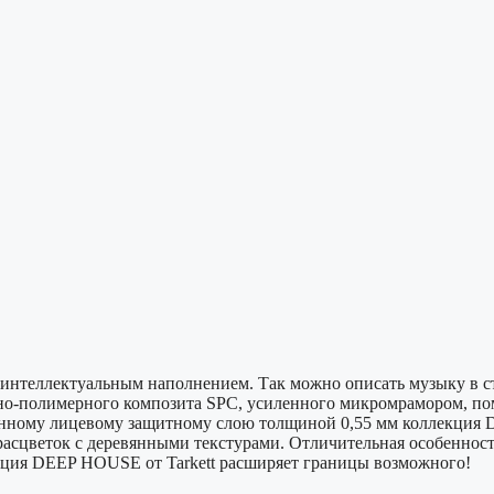
и интеллектуальным наполнением. Так можно описать музыку в 
нно-полимерного композита SPC, усиленного микромрамором, п
ленному лицевому защитному слою толщиной 0,55 мм коллекция
асцветок с деревянными текстурами. Отличительная особеннос
кция DEEP HOUSE от Tarkett расширяет границы возможного!