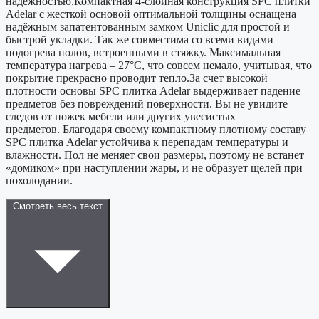
надежностью.Компактная 4-слойная конструкция SPС плитки
Adelar с жесткой основой оптимальной толщины оснащена
надёжным запатентованным замком Uniclic для простой и
быстрой укладки. Так же совместима со всеми видами
подогрева полов, встроенными в стяжку. Максимальная
температура нагрева – 27°С, что совсем немало, учитывая, что
покрытие прекрасно проводит тепло.За счет высокой
плотности основы SPС плитка Adelar выдерживает падение
предметов без повреждений поверхности. Вы не увидите
следов от ножек мебели или других увесистых
предметов. Благодаря своему компактному плотному составу
SPC плитка Adelar устойчива к перепадам температуры и
влажности. Пол не меняет свои размеры, поэтому не встанет
«домиком» при наступлении жары, и не образует щелей при
похолодании.
Смотреть весь текст