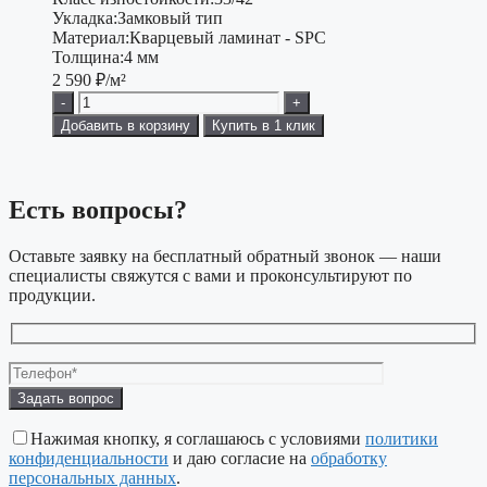
Укладка:
Замковый тип
Материал:
Кварцевый ламинат - SPC
Толщина:
4 мм
2 590
₽/м²
-
+
Добавить в корзину
Купить в 1 клик
Есть вопросы?
Оставьте заявку на бесплатный обратный звонок — наши
специалисты свяжутся с вами и проконсультируют по
продукции.
Оставьте
это
поле
Нажимая кнопку, я соглашаюсь с условиями
политики
пустым.
конфиденциальности
и даю согласие на
обработку
персональных данных
.