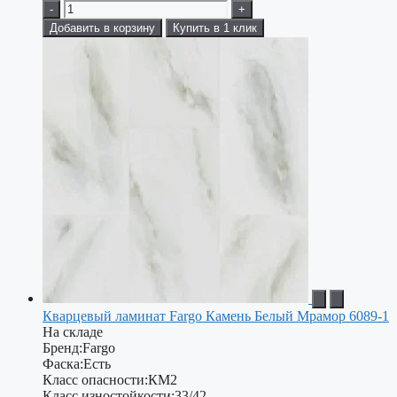
-
+
Добавить в корзину
Купить в 1 клик
Кварцевый ламинат Fargo Камень Белый Мрамор 6089-1
На складе
Бренд:
Fargo
Фаска:
Есть
Класс опасности:
КМ2
Класс изностойкости:
33/42