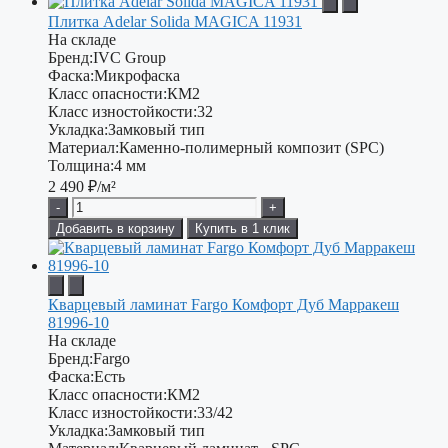
Плитка Adelar Solida MAGICA 11931
На складе
Бренд:
IVC Group
Фаска:
Микрофаска
Класс опасности:
КМ2
Класс изностойкости:
32
Укладка:
Замковый тип
Материал:
Каменно-полимерный композит (SPC)
Толщина:
4 мм
2 490
₽/м²
-
+
Добавить в корзину
Купить в 1 клик
Кварцевый ламинат Fargo Комфорт Дуб Марракеш
81996-10
На складе
Бренд:
Fargo
Фаска:
Есть
Класс опасности:
КМ2
Класс изностойкости:
33/42
Укладка:
Замковый тип