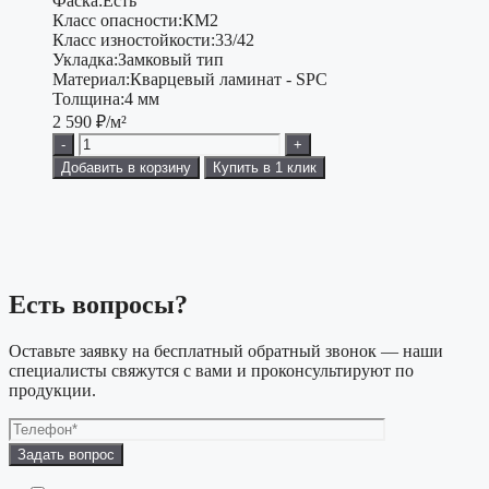
Фаска:
Есть
Класс опасности:
КМ2
Класс изностойкости:
33/42
Укладка:
Замковый тип
Материал:
Кварцевый ламинат - SPC
Толщина:
4 мм
2 590
₽/м²
-
+
Добавить в корзину
Купить в 1 клик
Есть вопросы?
Оставьте заявку на бесплатный обратный звонок — наши
специалисты свяжутся с вами и проконсультируют по
продукции.
Оставьте
это