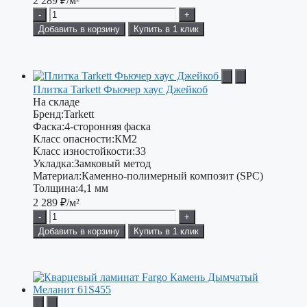
2 289
₽/м²
-
+
Добавить в корзину
Купить в 1 клик
Плитка Tarkett Фьючер хаус Джейкоб
На складе
Бренд:
Tarkett
Фаска:
4-сторонняя фаска
Класс опасности:
КМ2
Класс изностойкости:
33
Укладка:
Замковый метод
Материал:
Каменно-полимерный композит (SPC)
Толщина:
4,1 мм
2 289
₽/м²
-
+
Добавить в корзину
Купить в 1 клик