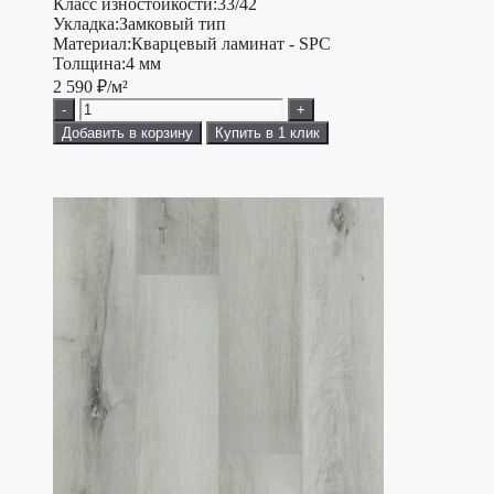
Класс изностойкости:
33/42
Укладка:
Замковый тип
Материал:
Кварцевый ламинат - SPC
Толщина:
4 мм
2 590
₽/м²
-
+
Добавить в корзину
Купить в 1 клик