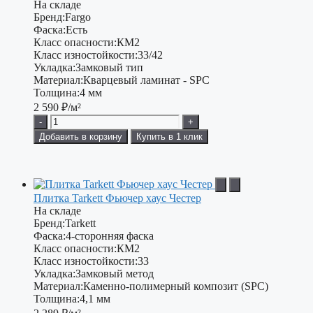
На складе
Бренд:
Fargo
Фаска:
Есть
Класс опасности:
КМ2
Класс изностойкости:
33/42
Укладка:
Замковый тип
Материал:
Кварцевый ламинат - SPC
Толщина:
4 мм
2 590
₽/м²
-
+
Добавить в корзину
Купить в 1 клик
Плитка Tarkett Фьючер хаус Честер
На складе
Бренд:
Tarkett
Фаска:
4-сторонняя фаска
Класс опасности:
КМ2
Класс изностойкости:
33
Укладка:
Замковый метод
Материал:
Каменно-полимерный композит (SPC)
Толщина:
4,1 мм