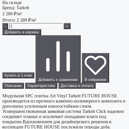
На складе
Бренд:
Tarkett
2 289
₽/м²
Итого:
2 289
₽/м²
-
+
Добавить в корзину
Купить в 1 клик
Добавить к сравнению
В избранное
Описание
Характеристики
Доставка и оплата
Модульная SPC плитка Art Vinyl Tarkett FUTURE HOUSE
производится из прочного каменно-полимерного композита и
дополнена усиленным износостойким слоем.
Усовершенствованная замковая система Tarkett Click надежно
соединяет планки и исключает попадание влаги под
покрытие.Вдохновением для дизайнерского решения в
коллекции FUTURE HOUSE послужили породы дуба.