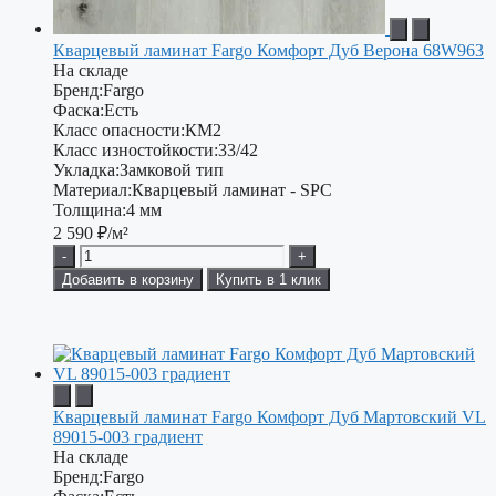
Кварцевый ламинат Fargo Комфорт Дуб Верона 68W963
На складе
Бренд:
Fargo
Фаска:
Есть
Класс опасности:
КМ2
Класс изностойкости:
33/42
Укладка:
Замковой тип
Материал:
Кварцевый ламинат - SPC
Толщина:
4 мм
2 590
₽/м²
-
+
Добавить в корзину
Купить в 1 клик
Кварцевый ламинат Fargo Комфорт Дуб Мартовский VL
89015-003 градиент
На складе
Бренд:
Fargo