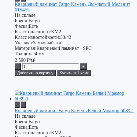
Кварцевый ламинат Fargo Камень Дымчатый Меланит
61S455
На складе
Бренд:
Fargo
Фаска:
Есть
Класс опасности:
КМ2
Класс изностойкости:
33/42
Укладка:
Замковый тип
Материал:
Кварцевый ламинат - SPC
Толщина:
4 мм
2 590
₽/м²
-
+
Добавить в корзину
Купить в 1 клик
Кварцевый ламинат Fargo Камень Белый Мрамор 6089-1
На складе
Бренд:
Fargo
Фаска:
Есть
Класс опасности:
КМ2