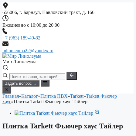
Перейти
к
656006, г. Барнаул, Павловский тракт, д. 166
содержимому
Ежедневно с 10:00 до 20:00
+7 (963) 189-49-82
mlinoleuma22@yandex.ru
Мир Линолеума
Задать вопрос →
Главная
»
Каталог
»
Плитка ПВХ
»
Tarkett
»
Tarkett Фьючер
хаус
»
Плитка Tarkett Фьючер хаус Тайлер
Плитка Tarkett Фьючер хаус Тайлер