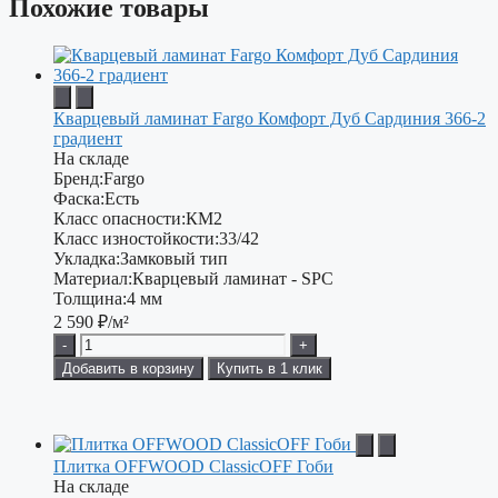
Похожие товары
Кварцевый ламинат Fargo Комфорт Дуб Сардиния 366-2
градиент
На складе
Бренд:
Fargo
Фаска:
Есть
Класс опасности:
КМ2
Класс изностойкости:
33/42
Укладка:
Замковый тип
Материал:
Кварцевый ламинат - SPC
Толщина:
4 мм
2 590
₽/м²
-
+
Добавить в корзину
Купить в 1 клик
Плитка OFFWOOD ClassicOFF Гоби
На складе