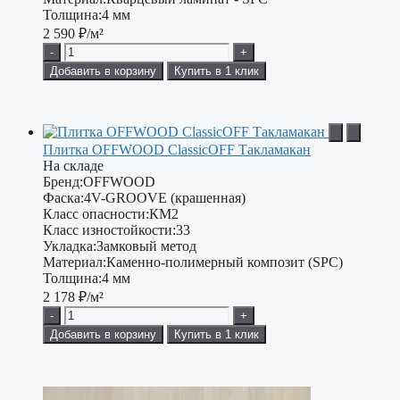
Толщина:
4 мм
2 590
₽/м²
-
+
Добавить в корзину
Купить в 1 клик
Плитка OFFWOOD ClassicOFF Такламакан
На складе
Бренд:
OFFWOOD
Фаска:
4V-GROOVE (крашенная)
Класс опасности:
КМ2
Класс изностойкости:
33
Укладка:
Замковый метод
Материал:
Каменно-полимерный композит (SPC)
Толщина:
4 мм
2 178
₽/м²
-
+
Добавить в корзину
Купить в 1 клик