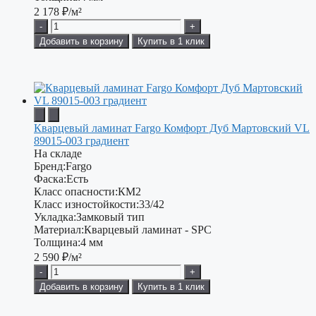
2 178
₽/м²
-
+
Добавить в корзину
Купить в 1 клик
Кварцевый ламинат Fargo Комфорт Дуб Мартовский VL
89015-003 градиент
На складе
Бренд:
Fargo
Фаска:
Есть
Класс опасности:
КМ2
Класс изностойкости:
33/42
Укладка:
Замковый тип
Материал:
Кварцевый ламинат - SPC
Толщина:
4 мм
2 590
₽/м²
-
+
Добавить в корзину
Купить в 1 клик