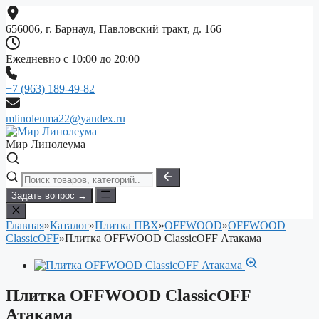
Перейти
к
656006, г. Барнаул, Павловский тракт, д. 166
содержимому
Ежедневно с 10:00 до 20:00
+7 (963) 189-49-82
mlinoleuma22@yandex.ru
Мир Линолеума
Задать вопрос →
Главная
»
Каталог
»
Плитка ПВХ
»
OFFWOOD
»
OFFWOOD
ClassicOFF
»
Плитка OFFWOOD ClassicOFF Атакама
Плитка OFFWOOD ClassicOFF
Атакама