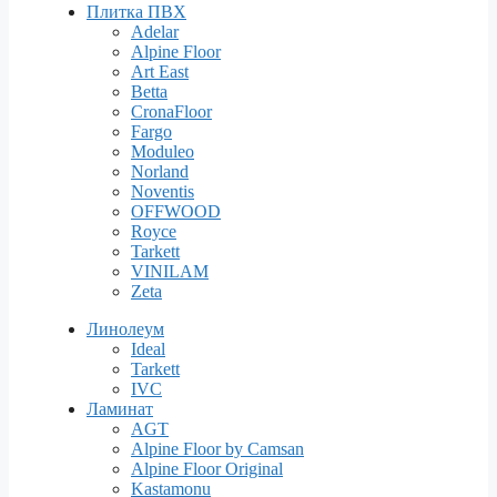
Плитка ПВХ
Adelar
Alpine Floor
Art East
Betta
CronaFloor
Fargo
Moduleo
Norland
Noventis
OFFWOOD
Royce
Tarkett
VINILAM
Zeta
Линолеум
Ideal
Tarkett
IVC
Ламинат
AGT
Alpine Floor by Camsan
Alpine Floor Original
Kastamonu