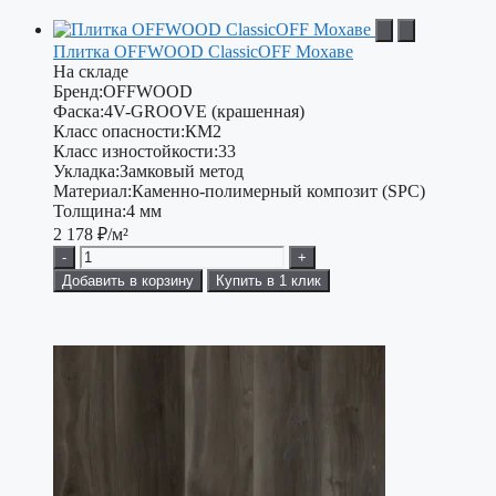
Плитка OFFWOOD ClassicOFF Мохаве
На складе
Бренд:
OFFWOOD
Фаска:
4V-GROOVE (крашенная)
Класс опасности:
КМ2
Класс изностойкости:
33
Укладка:
Замковый метод
Материал:
Каменно-полимерный композит (SPC)
Толщина:
4 мм
2 178
₽/м²
-
+
Добавить в корзину
Купить в 1 клик