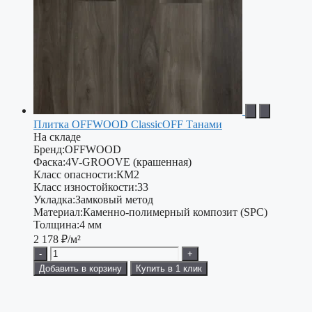
Плитка OFFWOOD ClassicOFF Танами
На складе
Бренд:
OFFWOOD
Фаска:
4V-GROOVE (крашенная)
Класс опасности:
КМ2
Класс изностойкости:
33
Укладка:
Замковый метод
Материал:
Каменно-полимерный композит (SPC)
Толщина:
4 мм
2 178
₽/м²
-
+
Добавить в корзину
Купить в 1 клик