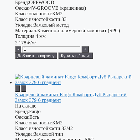
Бренд:
OFFWOOD
Фаска:
4V-GROOVE (крашенная)
Класс опасности:
КМ2
Класс изностойкости:
33
Укладка:
Замковый метод
Материал:
Каменно-полимерный композит (SPC)
Толщина:
4 мм
2 178
₽/м²
-
+
Добавить в корзину
Купить в 1 клик
Кварцевый ламинат Fargo Комфорт Дуб Рыцарский
Замок 379-6 градиент
На складе
Бренд:
Fargo
Фаска:
Есть
Класс опасности:
КМ2
Класс изностойкости:
33/42
Укладка:
Замковой тип
Материал:
Кварцевый ламинат - SPC