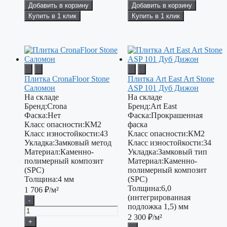
Добавить в корзину
Добавить в корзину
Купить в 1 клик
Купить в 1 клик
Плитка CronaFloor Stone
Плитка Art East Art Stone
Саломон
ASP 101 Дуб Дижон
На складе
На складе
Бренд:
Crona
Бренд:
Art East
Фаска:
Нет
Фаска:
Прокрашенная
Класс опасности:
КМ2
фаска
Класс изностойкости:
43
Класс опасности:
КМ2
Укладка:
Замковый метод
Класс изностойкости:
34
Материал:
Каменно-
Укладка:
Замковый тип
полимерный композит
Материал:
Каменно-
(SPC)
полимерный композит
Толщина:
4 мм
(SPC)
Толщина:
6,0
1 706
₽/м²
(интегрированная
-
подложка 1,5) мм
2 300
₽/м²
+