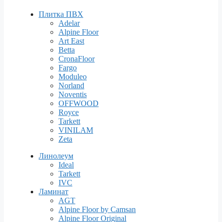
Плитка ПВХ
Adelar
Alpine Floor
Art East
Betta
CronaFloor
Fargo
Moduleo
Norland
Noventis
OFFWOOD
Royce
Tarkett
VINILAM
Zeta
Линолеум
Ideal
Tarkett
IVC
Ламинат
AGT
Alpine Floor by Camsan
Alpine Floor Original