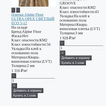
GROOVE
Класс опасности:
КМ2
Класс изностойкости:
43
Плитка Alpine Floor
Укладка:
На клей к
ULTRA ОРЕХ СВЕТЛЫЙ
основанию пола
ECO 5-12
Материал:
Кварц-
На складе
виниловая плитка (LVT)
Бренд:
Alpine Floor
Толщина:
3 мм
Фаска:
Нет
1 928
₽/м²
Класс опасности:
КМ2
-
Класс изностойкости:
34
Укладка:
На клей к
основанию пола
+
Материал:
Кварц-
Добавить в корзину
виниловая плитка (LVT)
Купить в 1 клик
Толщина:
2 мм
1 316
₽/м²
-
+
Добавить в корзину
Купить в 1 клик