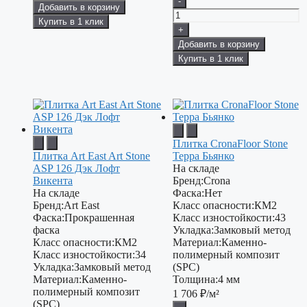
-
Добавить в корзину
Купить в 1 клик
+
Добавить в корзину
Купить в 1 клик
Плитка CronaFloor Stone
Плитка Art East Art Stone
Терра Бьянко
ASP 126 Дэк Лофт
На складе
Викента
Бренд:
Crona
На складе
Фаска:
Нет
Бренд:
Art East
Класс опасности:
КМ2
Фаска:
Прокрашенная
Класс изностойкости:
43
фаска
Укладка:
Замковый метод
Класс опасности:
КМ2
Материал:
Каменно-
Класс изностойкости:
34
полимерный композит
Укладка:
Замковый метод
(SPC)
Материал:
Каменно-
Толщина:
4 мм
полимерный композит
1 706
₽/м²
(SPC)