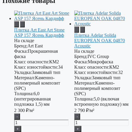
Похожие товары
Плитка Art East Art Stone
ASP 157 Ясень Кардифф
Плитка Adelar Solida
На складе
EUROPEAN OAK 04870
Бренд:
Art East
Acoustic
Фаска:
Прокрашенная
На складе
фаска
Бренд:
IVC Group
Класс опасности:
КМ2
Фаска:
Микрофаска
Класс изностойкости:
34
Класс опасности:
КМ2
Укладка:
Замковый тип
Класс изностойкости:
32
Материал:
Каменно-
Укладка:
Замковый тип
полимерный композит
Материал:
Каменно-
(SPC)
полимерный композит
Толщина:
6,0
(SPC)
(интегрированная
Толщина:
5,0 (включая
подложка 1,5) мм
встроенную подложку) мм
2 300
₽/м²
2 790
₽/м²
-
-
+
+