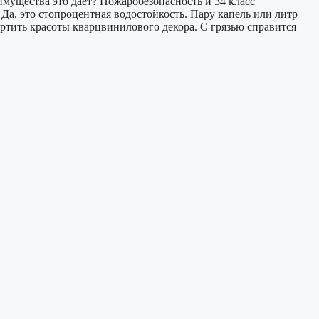
мущества это дает? Пожаробезопасность и 34 класс
Да, это стопроцентная водостойкость. Пару капель или литр
ртить красоты кварцвинилового декора. С грязью справится