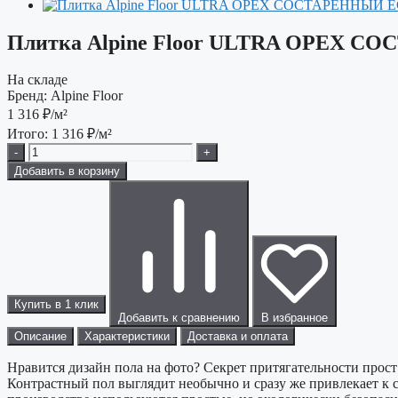
Плитка Alpine Floor ULTRA ОРЕХ С
На складе
Бренд:
Alpine Floor
1 316
₽/м²
Итого:
1 316
₽/м²
-
+
Добавить в корзину
Купить в 1 клик
Добавить к сравнению
В избранное
Описание
Характеристики
Доставка и оплата
Нравится дизайн пола на фото? Секрет притягательности прос
Контрастный пол выглядит необычно и сразу же привлекает к с