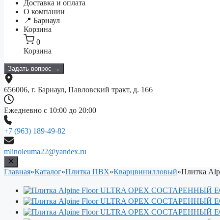
Доставка и оплата
О компании
📍 Барнаул
Корзина
0
Корзина
Задать вопрос →
656006, г. Барнаул, Павловский тракт, д. 166
Ежедневно с 10:00 до 20:00
+7 (963) 189-49-82
mlinoleuma22@yandex.ru
Главная
»
Каталог
»
Плитка ПВХ
»
Кварцвинилловый
»
Плитка Al