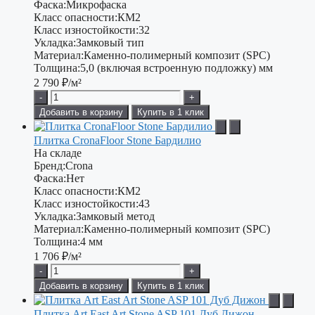
Фаска:
Микрофаска
Класс опасности:
КМ2
Класс изностойкости:
32
Укладка:
Замковый тип
Материал:
Каменно-полимерный композит (SPC)
Толщина:
5,0 (включая встроенную подложку) мм
2 790
₽/м²
-
+
Добавить в корзину
Купить в 1 клик
Плитка CronaFloor Stone Бардилио
На складе
Бренд:
Crona
Фаска:
Нет
Класс опасности:
КМ2
Класс изностойкости:
43
Укладка:
Замковый метод
Материал:
Каменно-полимерный композит (SPC)
Толщина:
4 мм
1 706
₽/м²
-
+
Добавить в корзину
Купить в 1 клик
Плитка Art East Art Stone ASP 101 Дуб Дижон