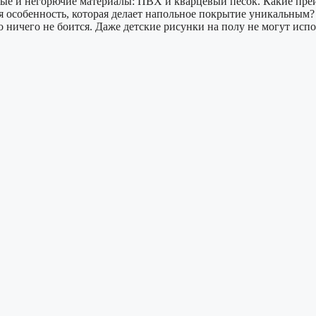
ные и негорючие материалы: ПВХ и кварцевый песок. Какие преи
я особенность, которая делает напольное покрытие уникальным? 
ничего не боится. Даже детские рисунки на полу не могут испо