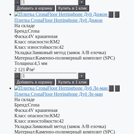
-
+
Добавить в корзину
Купить в 1 клик
Плитка CronaFloor Herringbone Дуб Дижон
На складе
Бренд:
Crona
Фаска:
4V крашенная
Класс опасности:
КМ2
Класс изностойкости:
42
Укладка:
Замковый метод (замок А/В елочка)
Материал:
Каменно-полимерный композит (SPC)
Толщина:
4,5 мм
2 121
₽/м²
-
+
Добавить в корзину
Купить в 1 клик
Плитка CronaFloor Herringbone Дуб Ле-ман
На складе
Бренд:
Crona
Фаска:
4V крашенная
Класс опасности:
КМ2
Класс изностойкости:
42
Укладка:
Замковый метод (замок А/В елочка)
Материал:
Каменно-полимерный композит (SPC)