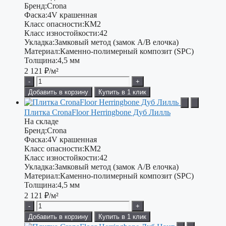
Бренд:
Crona
Фаска:
4V крашенная
Класс опасности:
КМ2
Класс изностойкости:
42
Укладка:
Замковый метод (замок А/В елочка)
Материал:
Каменно-полимерный композит (SPC)
Толщина:
4,5 мм
2 121
₽/м²
-
+
Добавить в корзину
Купить в 1 клик
Плитка CronaFloor Herringbone Дуб Лилль
На складе
Бренд:
Crona
Фаска:
4V крашенная
Класс опасности:
КМ2
Класс изностойкости:
42
Укладка:
Замковый метод (замок А/В елочка)
Материал:
Каменно-полимерный композит (SPC)
Толщина:
4,5 мм
2 121
₽/м²
-
+
Добавить в корзину
Купить в 1 клик