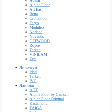
Adelar
Alpine Floor
Art East
Betta
CronaFloor
Fargo
Moduleo
Norland
Noventis
OFFWOOD
Royce
Tarkett
VINILAM
Zeta
Линолеум
Ideal
Tarkett
IVC
Ламинат
AGT
Alpine Floor by Camsan
Alpine Floor Original
Kastamonu
TAIGA