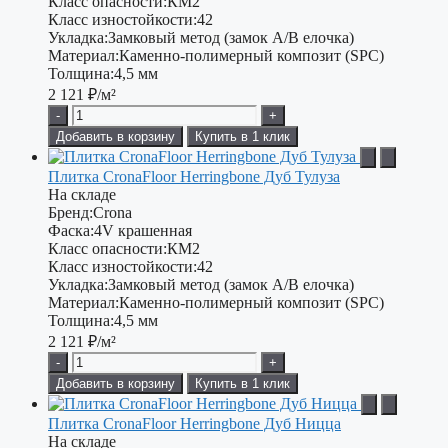
Класс опасности:
КМ2
Класс изностойкости:
42
Укладка:
Замковый метод (замок A/B елочка)
Материал:
Каменно-полимерный композит (SPC)
Толщина:
4,5 мм
2 121
₽/м²
-
+
Добавить в корзину
Купить в 1 клик
Плитка CronaFloor Herringbone Дуб Тулуза
На складе
Бренд:
Crona
Фаска:
4V крашенная
Класс опасности:
КМ2
Класс изностойкости:
42
Укладка:
Замковый метод (замок А/В елочка)
Материал:
Каменно-полимерный композит (SPC)
Толщина:
4,5 мм
2 121
₽/м²
-
+
Добавить в корзину
Купить в 1 клик
Плитка CronaFloor Herringbone Дуб Ницца
На складе