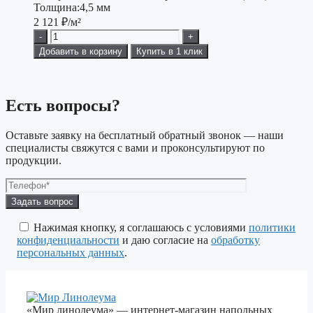
Толщина:
4,5 мм
2 121
₽/м²
-
+
Добавить в корзину
Купить в 1 клик
Есть вопросы?
Оставьте заявку на бесплатный обратный звонок — наши
специалисты свяжутся с вами и проконсультируют по
продукции.
Оставьте
это
поле
Нажимая кнопку, я соглашаюсь с условиями
политики
пустым.
конфиденциальности
и даю согласие на
обработку
персональных данных
.
«Мир линолеума» — интернет-магазин напольных