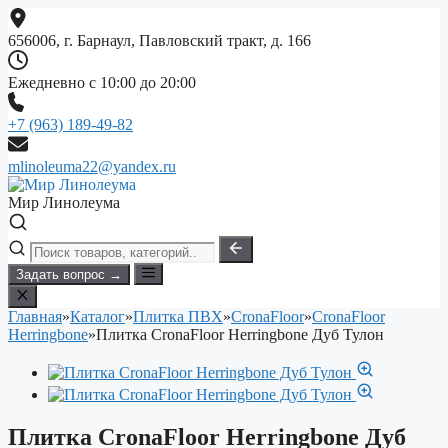
Перейти
к
656006, г. Барнаул, Павловский тракт, д. 166
содержимому
Ежедневно с 10:00 до 20:00
+7 (963) 189-49-82
mlinoleuma22@yandex.ru
Мир Линолеума
Задать вопрос →
Главная
»
Каталог
»
Плитка ПВХ
»
CronaFloor
»
CronaFloor
Herringbone
»
Плитка CronaFloor Herringbone Дуб Тулон
Плитка CronaFloor Herringbone Дуб