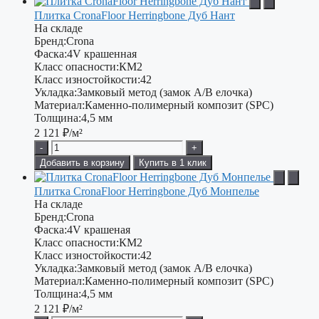
Плитка CronaFloor Herringbone Дуб Нант
На складе
Бренд:
Crona
Фаска:
4V крашенная
Класс опасности:
КМ2
Класс изностойкости:
42
Укладка:
Замковый метод (замок А/В елочка)
Материал:
Каменно-полимерный композит (SPC)
Толщина:
4,5 мм
2 121
₽/м²
-
+
Добавить в корзину
Купить в 1 клик
Плитка CronaFloor Herringbone Дуб Монпелье
На складе
Бренд:
Crona
Фаска:
4V крашеная
Класс опасности:
КМ2
Класс изностойкости:
42
Укладка:
Замковый метод (замок A/B елочка)
Материал:
Каменно-полимерный композит (SPC)
Толщина:
4,5 мм
2 121
₽/м²