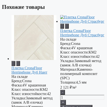
Похожие товары
Плитка CronaFloor
Herringbone Дуб Страсбург
На складе
Бренд:
Crona
Фаска:
4V крашеная
Класс опасности:
КМ2
Класс изностойкости:
42
Укладка:
Замковый метод
(замок A/B елочка)
Плитка CronaFloor
Материал:
Каменно-
Herringbone Дуб Нант
полимерный композит
На складе
(SPC)
Бренд:
Crona
Толщина:
4,5 мм
Фаска:
4V крашенная
2 121
₽/м²
Класс опасности:
КМ2
-
Класс изностойкости:
42
Укладка:
Замковый метод
(замок А/В елочка)
+
Материал:
Каменно-