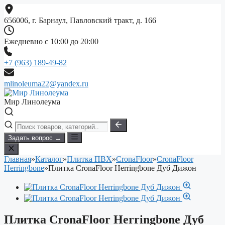
Перейти
к
656006, г. Барнаул, Павловский тракт, д. 166
содержимому
Ежедневно с 10:00 до 20:00
+7 (963) 189-49-82
mlinoleuma22@yandex.ru
Мир Линолеума
Задать вопрос →
Главная
»
Каталог
»
Плитка ПВХ
»
CronaFloor
»
CronaFloor
Herringbone
»
Плитка CronaFloor Herringbone Дуб Дижон
Плитка CronaFloor Herringbone Дуб