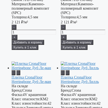
Материал:
Каменно-
Материал:
Каменно-
полимерный композит
полимерный композит
(SPC)
(SPC)
Толщина:
4,5 мм
Толщина:
4,5 мм
2 121
₽/м²
2 121
₽/м²
-
-
+
+
Добавить в корзину
Добавить в корзину
Купить в 1 клик
Купить в 1 клик
Плитка CronaFloor
Плитка CronaFloor
Herringbone Дуб Ле-ман
Herringbone Дуб Лилль
На складе
На складе
Бренд:
Crona
Бренд:
Crona
Фаска:
4V крашенная
Фаска:
4V крашенная
Класс опасности:
КМ2
Класс опасности:
КМ2
Класс изностойкости:
42
Класс изностойкости:
42
Укладка:
Замковый метод
Укладка:
Замковый метод