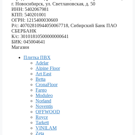
г. Новосибирск, ул. Светлановская, д. 50
ИНН: 5402067981
КПП: 540201001
ОГРН: 1215400030669
Р/с: 40702810944050067718, Сибирский Банк ПАО
СБЕРБАНК
К/с: 30101810500000000641
БИК: 045004641
Магазин
Плитка ПВХ
Adelar
Alpine Floor
Art East
Betta
CronaFloor
Fargo
Moduleo
Norland
Noventis
OFFWOOD
Royce
Tarkett
VINILAM
Zeta