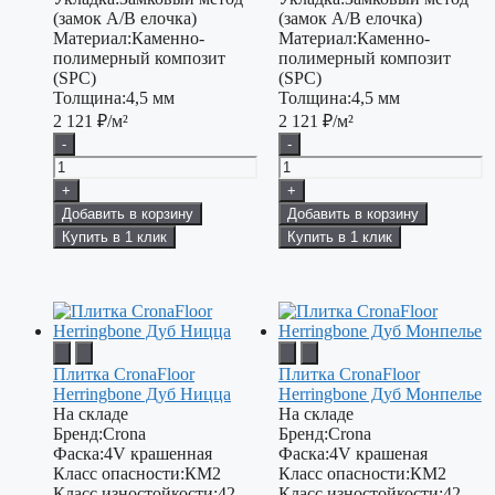
(замок А/В елочка)
(замок А/В елочка)
Материал:
Каменно-
Материал:
Каменно-
полимерный композит
полимерный композит
(SPC)
(SPC)
Толщина:
4,5 мм
Толщина:
4,5 мм
2 121
₽/м²
2 121
₽/м²
-
-
+
+
Добавить в корзину
Добавить в корзину
Купить в 1 клик
Купить в 1 клик
Плитка CronaFloor
Плитка CronaFloor
Herringbone Дуб Ницца
Herringbone Дуб Монпелье
На складе
На складе
Бренд:
Crona
Бренд:
Crona
Фаска:
4V крашенная
Фаска:
4V крашеная
Класс опасности:
КМ2
Класс опасности:
КМ2
Класс изностойкости:
42
Класс изностойкости:
42