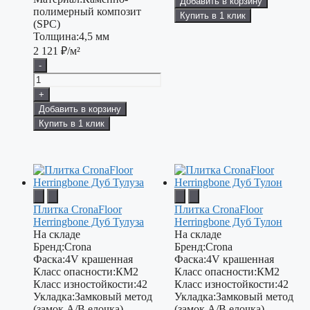
Добавить в корзину
полимерный композит
Купить в 1 клик
(SPC)
Толщина:
4,5 мм
2 121
₽/м²
-
+
Добавить в корзину
Купить в 1 клик
Плитка CronaFloor
Плитка CronaFloor
Herringbone Дуб Тулуза
Herringbone Дуб Тулон
На складе
На складе
Бренд:
Crona
Бренд:
Crona
Фаска:
4V крашенная
Фаска:
4V крашенная
Класс опасности:
КМ2
Класс опасности:
КМ2
Класс изностойкости:
42
Класс изностойкости:
42
Укладка:
Замковый метод
Укладка:
Замковый метод
(замок А/В елочка)
(замок А/В елочка)