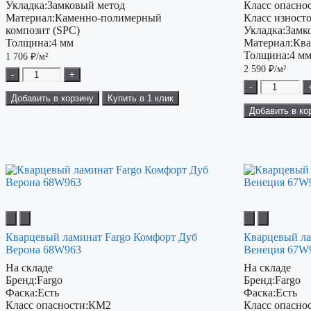
Укладка:
Замковый метод
Класс опаснос
Материал:
Каменно-полимерный
Класс изност
композит (SPC)
Укладка:
Замк
Толщина:
4 мм
Материал:
Ква
Толщина:
4 м
1 706
₽/м²
2 590
₽/м²
-
+
-
Добавить в корзину
Купить в 1 клик
Добавить в ко
Кварцевый ламинат Fargo Комфорт Дуб
Кварцевый ла
Верона 68W963
Венеция 67W
На складе
На складе
Бренд:
Fargo
Бренд:
Fargo
Фаска:
Есть
Фаска:
Есть
Класс опасности:
КМ2
Класс опаснос