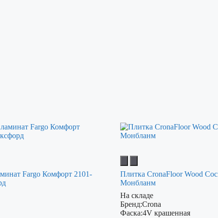
минат Fargo Комфорт 2101-
Плитка CronaFloor Wood Сос
рд
Монбланм
На складе
Бренд:
Crona
Фаска:
4V крашенная