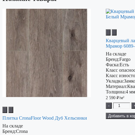
Кварцевый ла
Мрамор 6089-
На складе
Бренд:
Fargo
Фаска:
Есть
Класс опаснос
Класс изност
Укладка:
Замк
Материал:
Ква
Толщина:
4 м
2 590
₽/м²
-
Добавить в ко
Плитка CronaFloor Wood Дуб Хельсинки
На складе
Бренд:
Crona