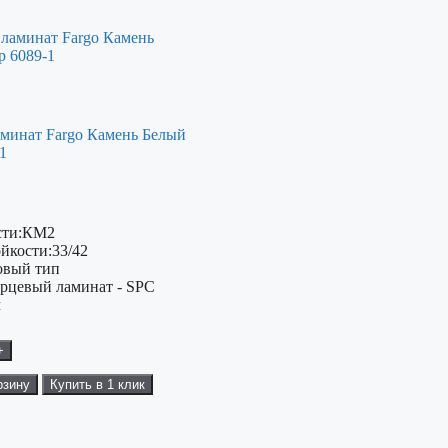
минат Fargo Камень Белый
1
ти:
КМ2
ойкости:
33/42
овый тип
рцевый ламинат - SPC
м
+
рзину
Купить в 1 клик