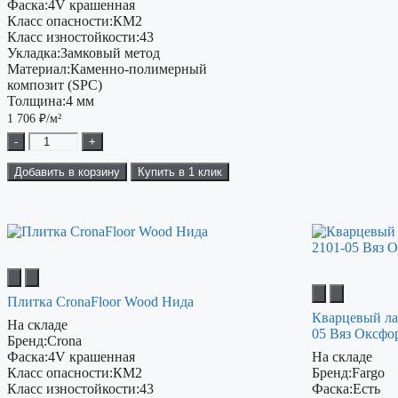
Фаска:
4V крашенная
Класс опасности:
КМ2
Класс изностойкости:
43
Укладка:
Замковый метод
Материал:
Каменно-полимерный
композит (SPC)
Толщина:
4 мм
1 706
₽/м²
-
+
Добавить в корзину
Купить в 1 клик
Плитка CronaFloor Wood Нида
Кварцевый ла
На складе
05 Вяз Оксфо
Бренд:
Crona
Фаска:
4V крашенная
На складе
Класс опасности:
КМ2
Бренд:
Fargo
Класс изностойкости:
43
Фаска:
Есть