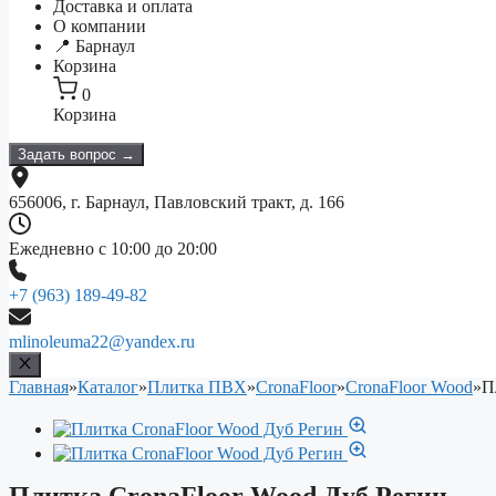
Доставка и оплата
О компании
📍 Барнаул
Корзина
0
Корзина
Задать вопрос →
656006, г. Барнаул, Павловский тракт, д. 166
Ежедневно с 10:00 до 20:00
+7 (963) 189-49-82
mlinoleuma22@yandex.ru
Главная
»
Каталог
»
Плитка ПВХ
»
CronaFloor
»
CronaFloor Wood
»
П
Плитка CronaFloor Wood Дуб Регин