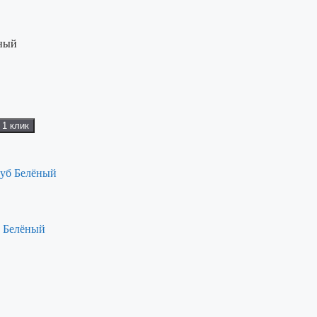
ный
 1 клик
б Белёный