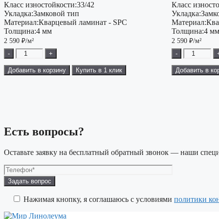
Класс изностойкости:
33/42
Класс изност
Укладка:
Замковой тип
Укладка:
Замк
Материал:
Кварцевый ламинат - SPC
Материал:
Ква
Толщина:
4 мм
Толщина:
4 м
2 590
₽/м²
2 590
₽/м²
-
+
-
Добавить в корзину
Купить в 1 клик
Добавить в ко
Есть вопросы?
Оставьте заявку на бесплатный обратный звонок — наши специ
Оставьте
это
поле
Нажимая кнопку, я соглашаюсь с условиями
политики ко
пустым.