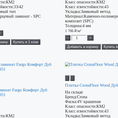
ти:
КМ2
Класс опасности:
КМ2
ойкости:
33/42
Класс изностойкости:
43
овый тип
Укладка:
Замковый метод
рцевый ламинат - SPC
Материал:
Каменно-полимер
м
композит (SPC)
Толщина:
4 мм
1 706
₽/м²
+
-
+
рзину
Купить в 1 клик
Добавить в корзину
Купить в
Плитка CronaFloor Wood Ду
минат Fargo Комфорт Дуб
На складе
951
Бренд:
Crona
Фаска:
4V крашеная
Класс опасности:
КМ2
Класс изностойкости:
43
ти:
КМ2
Укладка:
Замковый метод