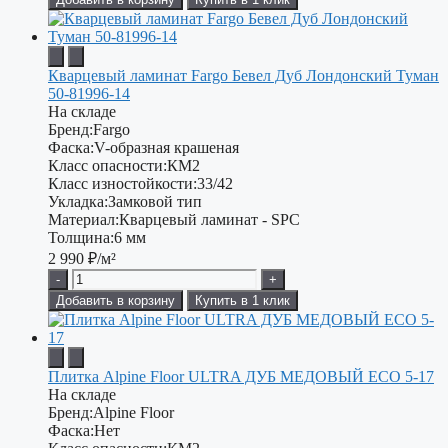
Кварцевый ламинат Fargo Бевел Дуб Лондонский Туман
50-81996-14
На складе
Бренд:
Fargo
Фаска:
V-образная крашеная
Класс опасности:
КМ2
Класс изностойкости:
33/42
Укладка:
Замковой тип
Материал:
Кварцевый ламинат - SPC
Толщина:
6 мм
2 990
₽/м²
-
+
Добавить в корзину
Купить в 1 клик
Плитка Alpine Floor ULTRA ДУБ МЕДОВЫЙ ECO 5-17
На складе
Бренд:
Alpine Floor
Фаска:
Нет