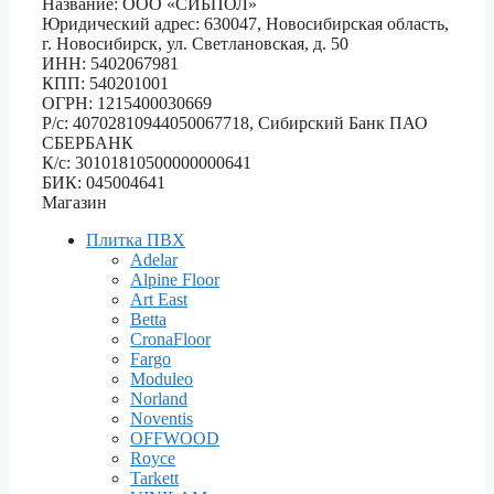
Название: ООО «СИБПОЛ»
Юридический адрес: 630047, Новосибирская область,
г. Новосибирск, ул. Светлановская, д. 50
ИНН: 5402067981
КПП: 540201001
ОГРН: 1215400030669
Р/с: 40702810944050067718, Сибирский Банк ПАО
СБЕРБАНК
К/с: 30101810500000000641
БИК: 045004641
Магазин
Плитка ПВХ
Adelar
Alpine Floor
Art East
Betta
CronaFloor
Fargo
Moduleo
Norland
Noventis
OFFWOOD
Royce
Tarkett