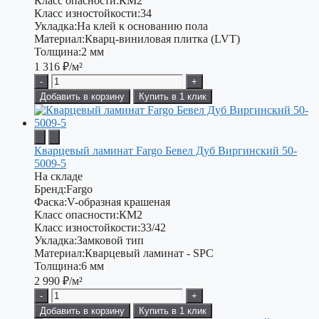
Класс опасности:
КМ2
Класс изностойкости:
34
Укладка:
На клей к основанию пола
Материал:
Кварц-виниловая плитка (LVT)
Толщина:
2 мм
1 316
₽/м²
-
+
Добавить в корзину
Купить в 1 клик
Кварцевый ламинат Fargo Бевел Дуб Виргинский 50-
5009-5
На складе
Бренд:
Fargo
Фаска:
V-образная крашеная
Класс опасности:
КМ2
Класс изностойкости:
33/42
Укладка:
Замковой тип
Материал:
Кварцевый ламинат - SPC
Толщина:
6 мм
2 990
₽/м²
-
+
Добавить в корзину
Купить в 1 клик