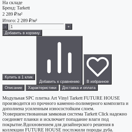
На складе
Бренд:
Tarkett
2 289
₽/м²
Итого:
2 289
₽/м²
-
+
Добавить в корзину
Купить в 1 клик
Добавить к сравнению
В избранное
Описание
Характеристики
Доставка и оплата
Модульная SPC плитка Art Vinyl Tarkett FUTURE HOUSE
производится из прочного каменно-полимерного композита и
дополнена усиленным износостойким слоем.
Усовершенствованная замковая система Tarkett Click надежно
соединяет планки и исключает попадание влаги под
покрытие.Вдохновением для дизайнерского решения в
коллекции FUTURE HOUSE послужили породы дуба.