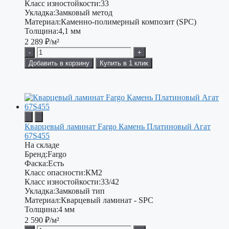
Класс изностойкости:
33
Укладка:
Замковый метод
Материал:
Каменно-полимерный композит (SPC)
Толщина:
4,1 мм
2 289
₽/м²
-
+
Добавить в корзину
Купить в 1 клик
Кварцевый ламинат Fargo Камень Платиновый Агат
67S455
На складе
Бренд:
Fargo
Фаска:
Есть
Класс опасности:
КМ2
Класс изностойкости:
33/42
Укладка:
Замковый тип
Материал:
Кварцевый ламинат - SPC
Толщина:
4 мм
2 590
₽/м²