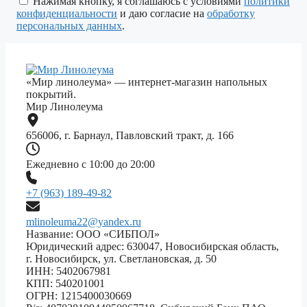
Нажимая кнопку, я соглашаюсь с условиями
политики
пустым.
конфиденциальности
и даю согласие на
обработку
персональных данных
.
«Мир линолеума» — интернет-магазин напольных
покрытий.
Мир Линолеума
656006, г. Барнаул, Павловский тракт, д. 166
Ежедневно с 10:00 до 20:00
+7 (963) 189-49-82
mlinoleuma22@yandex.ru
Название: ООО «СИБПОЛ»
Юридический адрес: 630047, Новосибирская область,
г. Новосибирск, ул. Светлановская, д. 50
ИНН: 5402067981
КПП: 540201001
ОГРН: 1215400030669