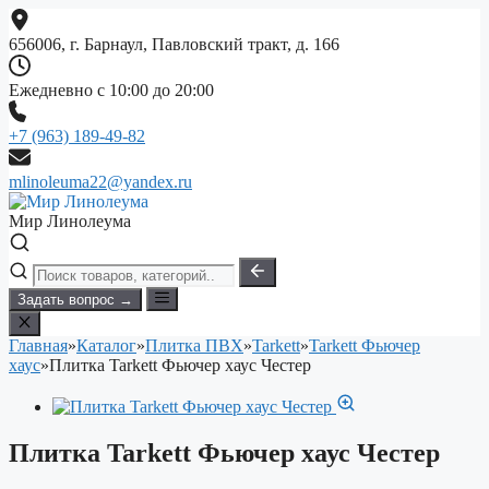
Перейти
к
656006, г. Барнаул, Павловский тракт, д. 166
содержимому
Ежедневно с 10:00 до 20:00
+7 (963) 189-49-82
mlinoleuma22@yandex.ru
Мир Линолеума
Задать вопрос →
Главная
»
Каталог
»
Плитка ПВХ
»
Tarkett
»
Tarkett Фьючер
хаус
»
Плитка Tarkett Фьючер хаус Честер
Плитка Tarkett Фьючер хаус Честер