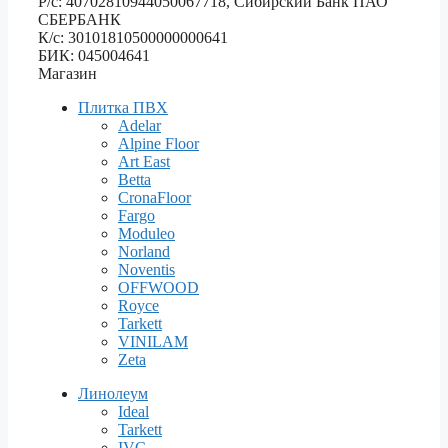
Р/с: 40702810944050067718, Сибирский Банк ПАО
СБЕРБАНК
К/с: 30101810500000000641
БИК: 045004641
Магазин
Плитка ПВХ
Adelar
Alpine Floor
Art East
Betta
CronaFloor
Fargo
Moduleo
Norland
Noventis
OFFWOOD
Royce
Tarkett
VINILAM
Zeta
Линолеум
Ideal
Tarkett
IVC