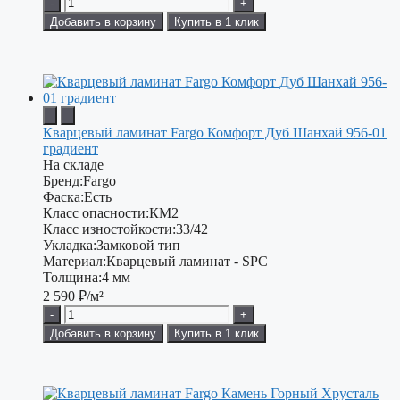
-
+
Добавить в корзину
Купить в 1 клик
Кварцевый ламинат Fargo Комфорт Дуб Шанхай 956-01
градиент
На складе
Бренд:
Fargo
Фаска:
Есть
Класс опасности:
КМ2
Класс изностойкости:
33/42
Укладка:
Замковой тип
Материал:
Кварцевый ламинат - SPC
Толщина:
4 мм
2 590
₽/м²
-
+
Добавить в корзину
Купить в 1 клик