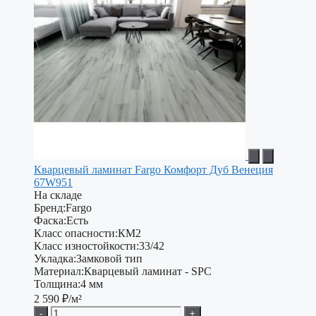
Кварцевый ламинат Fargo Комфорт Дуб Венеция
67W951
На складе
Бренд:
Fargo
Фаска:
Есть
Класс опасности:
КМ2
Класс изностойкости:
33/42
Укладка:
Замковой тип
Материал:
Кварцевый ламинат - SPC
Толщина:
4 мм
2 590
₽/м²
-
+