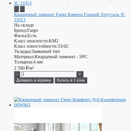
Кварцевый ламинат Fargo Камень Горный Хрусталь JC
11013
На складе
Бренд:
Fargo
Фаска:
Есть
Класс опасности:
КМ2
Класс изностойкости:
33/42
Укладка:
Замковый тип
Материал:
Кварцевый ламинат - SPC
Толщина:
4 мм
2 590
₽/м²
-
+
Добавить в корзину
Купить в 1 клик