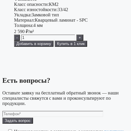
Класс опасности:
КМ2
Класс изностойкости:
33/42
Укладка:
Замковой тип
Материал:
Кварцевый ламинат - SPC
Толщина:
4 мм
2 590
₽/м²
-
+
Добавить в корзину
Купить в 1 клик
Есть вопросы?
Оставьте заявку на бесплатный обратный звонок — наши
специалисты свяжутся с вами и проконсультируют по
продукции.
Оставьте
это
поле