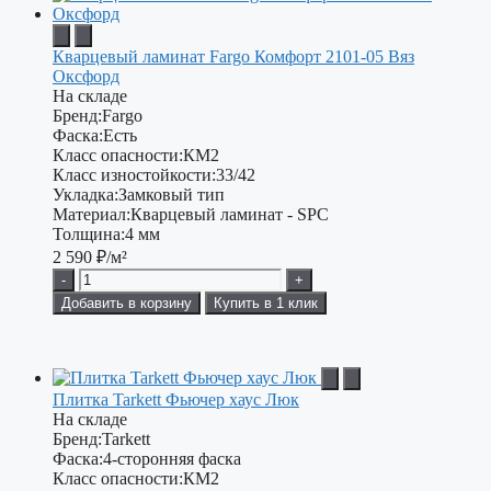
Кварцевый ламинат Fargo Комфорт 2101-05 Вяз
Оксфорд
На складе
Бренд:
Fargo
Фаска:
Есть
Класс опасности:
КМ2
Класс изностойкости:
33/42
Укладка:
Замковый тип
Материал:
Кварцевый ламинат - SPC
Толщина:
4 мм
2 590
₽/м²
-
+
Добавить в корзину
Купить в 1 клик
Плитка Tarkett Фьючер хаус Люк
На складе
Бренд:
Tarkett
Фаска:
4-сторонняя фаска
Класс опасности:
КМ2