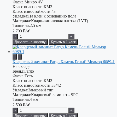
Фаска:
Микро 4V
Класс опасности:
КМ2
Класс изностойкости:
43
Укладка:
На клей к основанию пола
Материал:
Кварц-виниловая плитка (LVT)
Толщина:
2,5 мм
2 799
₽/м²
-
+
Добавить в корзину
Купить в 1 клик
Кварцевый ламинат Fargo Камень Белый Мрамор 6089-1
На складе
Бренд:
Fargo
Фаска:
Есть
Класс опасности:
КМ2
Класс изностойкости:
33/42
Укладка:
Замковый тип
Материал:
Кварцевый ламинат - SPC
Толщина:
4 мм
2 590
₽/м²
-
+
Добавить в корзину
Купить в 1 клик