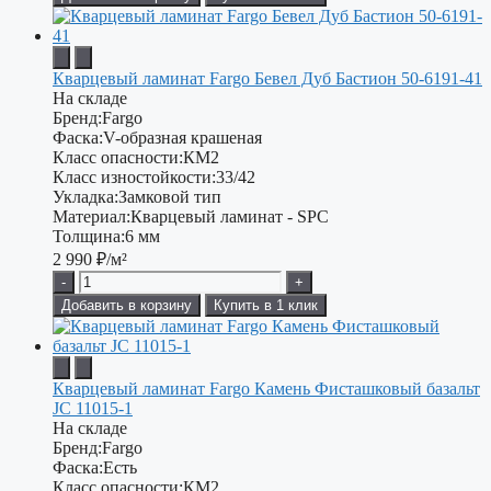
Кварцевый ламинат Fargo Бевел Дуб Бастион 50-6191-41
На складе
Бренд:
Fargo
Фаска:
V-образная крашеная
Класс опасности:
КМ2
Класс изностойкости:
33/42
Укладка:
Замковой тип
Материал:
Кварцевый ламинат - SPC
Толщина:
6 мм
2 990
₽/м²
-
+
Добавить в корзину
Купить в 1 клик
Кварцевый ламинат Fargo Камень Фисташковый базальт
JC 11015-1
На складе
Бренд:
Fargo
Фаска:
Есть
Класс опасности:
КМ2