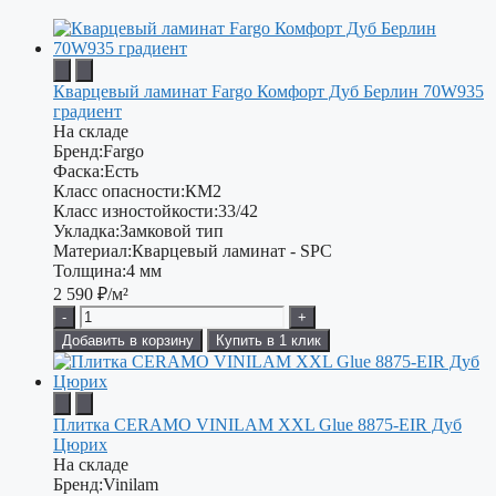
Кварцевый ламинат Fargo Комфорт Дуб Берлин 70W935
градиент
На складе
Бренд:
Fargo
Фаска:
Есть
Класс опасности:
КМ2
Класс изностойкости:
33/42
Укладка:
Замковой тип
Материал:
Кварцевый ламинат - SPC
Толщина:
4 мм
2 590
₽/м²
-
+
Добавить в корзину
Купить в 1 клик
Плитка CERAMO VINILAM XXL Glue 8875-EIR Дуб
Цюрих
На складе
Бренд:
Vinilam