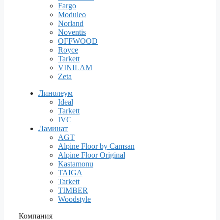
Fargo
Moduleo
Norland
Noventis
OFFWOOD
Royce
Tarkett
VINILAM
Zeta
Линолеум
Ideal
Tarkett
IVC
Ламинат
AGT
Alpine Floor by Camsan
Alpine Floor Original
Kastamonu
TAIGA
Tarkett
TIMBER
Woodstyle
Компания