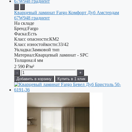
Кварцевый ламинат Fargo Комфорт Дуб Амстердам
67W948 градиент
На складе
Бренд:
Fargo
Фаска:
Есть
Класс опасности:
КМ2
Класс изностойкости:
33/42
Укладка:
Замковой тип
Материал:
Кварцевый ламинат - SPC
Толщина:
4 мм
2 590
₽/м²
-
+
Добавить в корзину
Купить в 1 клик