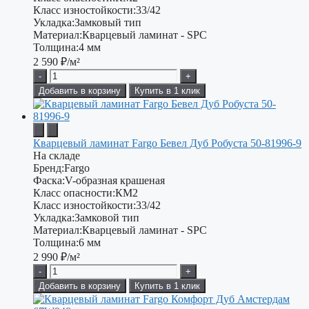
Класс изностойкости:
33/42
Укладка:
Замковый тип
Материал:
Кварцевый ламинат - SPC
Толщина:
4 мм
2 590
₽/м²
-
+
Добавить в корзину
Купить в 1 клик
Кварцевый ламинат Fargo Бевел Дуб Робуста 50-81996-9
На складе
Бренд:
Fargo
Фаска:
V-образная крашеная
Класс опасности:
КМ2
Класс изностойкости:
33/42
Укладка:
Замковой тип
Материал:
Кварцевый ламинат - SPC
Толщина:
6 мм
2 990
₽/м²
-
+
Добавить в корзину
Купить в 1 клик