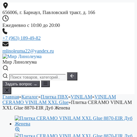
Перейти
к
656006, г. Барнаул, Павловский тракт, д. 166
содержимому
Ежедневно с 10:00 до 20:00
+7 (963) 189-49-82
mlinoleuma22@yandex.ru
Мир Линолеума
Задать вопрос →
Главная
»
Каталог
»
Плитка ПВХ
»
VINILAM
»
VINILAM
CERAMO VINILAM XXL Glue
»
Плитка CERAMO VINILAM
XXL Glue 8870-EIR Дуб Женева