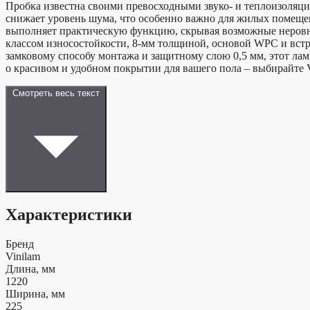
Пробка известна своими превосходными звуко- и теплоизоляц
снижает уровень шума, что особенно важно для жилых помеще
выполняет практическую функцию, скрывая возможные неровно
классом износостойкости, 8-мм толщиной, основой WPC и встро
замковому способу монтажа и защитному слою 0,5 мм, этот ла
о красивом и удобном покрытии для вашего пола – выбирайте V
Смотреть весь текст
Характеристики
Бренд
Vinilam
Длина, мм
1220
Ширина, мм
225