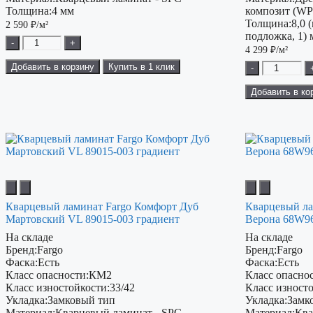
Толщина:
4 мм
композит (W
Толщина:
8,0 
2 590
₽/м²
подложка, 1)
-
+
4 299
₽/м²
Добавить в корзину
Купить в 1 клик
-
Добавить в ко
Кварцевый ламинат Fargo Комфорт Дуб
Кварцевый ла
Мартовский VL 89015-003 градиент
Верона 68W9
На складе
На складе
Бренд:
Fargo
Бренд:
Fargo
Фаска:
Есть
Фаска:
Есть
Класс опасности:
КМ2
Класс опаснос
Класс изностойкости:
33/42
Класс изност
Укладка:
Замковый тип
Укладка:
Замк
Материал:
Кварцевый ламинат - SPC
Материал:
Ква