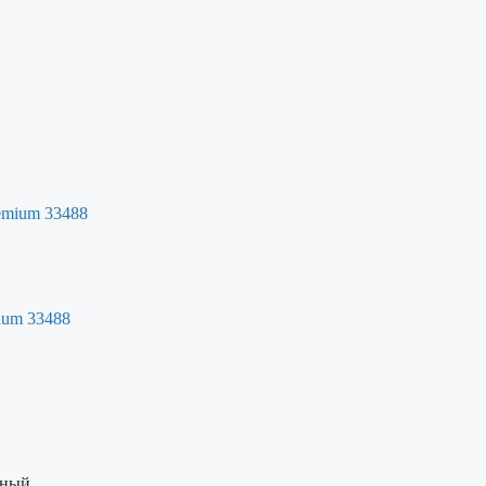
ium 33488
рный