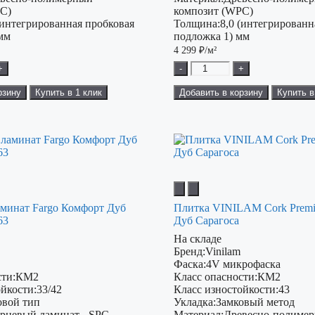
PC)
композит (WPC)
(интегрированная пробковая
Толщина:
8,0 (интегрированн
 мм
подложка 1) мм
4 299
₽/м²
+
-
+
рзину
Купить в 1 клик
Добавить в корзину
Купить в
минат Fargo Комфорт Дуб
Плитка VINILAM Cork Prem
63
Дуб Сарагоса
На складе
Бренд:
Vinilam
Фаска:
4V микрофаска
ти:
КМ2
Класс опасности:
КМ2
ойкости:
33/42
Класс изностойкости:
43
овой тип
Укладка:
Замковый метод
рцевый ламинат - SPC
Материал:
Древесно-полиме