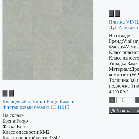
Плитка VINIL
Дуб Аликант
На складе
Бренд:
Vinilam
Фаска:
4V мик
Класс опаснос
Класс изност
Укладка:
Замк
Материал:
Дре
композит (W
Толщина:
8,0 
подложка 1) 
4 299
₽/м²
-
Кварцевый ламинат Fargo Камень
Фисташковый базальт JC 11015-1
Добавить в ко
На складе
Бренд:
Fargo
Фаска:
Есть
Класс опасности:
КМ2
Класс изностойкости:
33/42