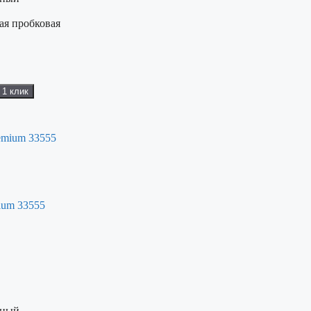
ая пробковая
 1 клик
ium 33555
рный