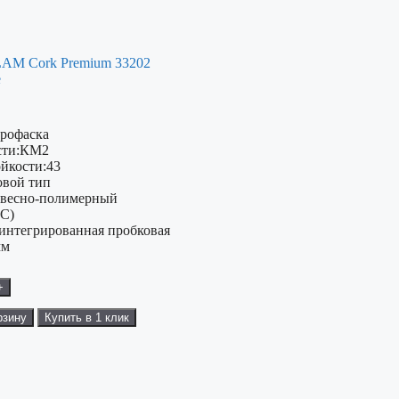
AM Cork Premium 33202
е
рофаска
ти:
КМ2
ойкости:
43
овой тип
весно-полимерный
PC)
(интегрированная пробковая
мм
+
рзину
Купить в 1 клик