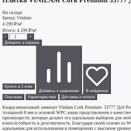
На складе
Бренд:
Vinilam
4 299
₽/м²
Итого:
4 299
₽/м²
-
+
Добавить в корзину
Купить в 1 клик
Добавить к сравнению
В избранное
Описание
Характеристики
Доставка и оплата
Кварц-виниловый ламинат Vinilam Cork Premium 33777 Дуб Рон
толщиной 8 мм и основой WPC ваши представления о качествен
преимуществ, которые делают его идеальным выбором для любо
износостойкость и долговечность. Благодаря своей основе из W
идеальным для использования в помещениях с высоким уровнем