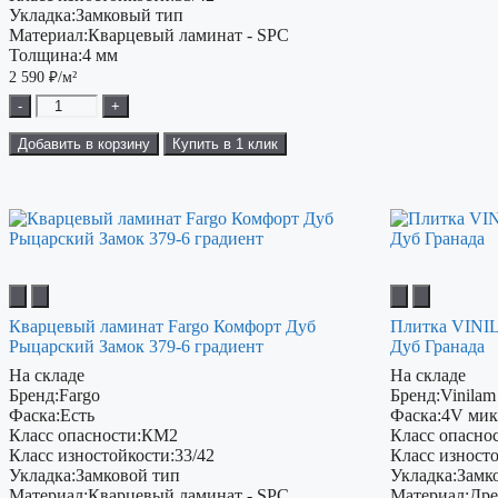
Укладка:
Замковый тип
Материал:
Кварцевый ламинат - SPC
Толщина:
4 мм
2 590
₽/м²
-
+
Добавить в корзину
Купить в 1 клик
Кварцевый ламинат Fargo Комфорт Дуб
Плитка VINIL
Рыцарский Замок 379-6 градиент
Дуб Гранада
На складе
На складе
Бренд:
Fargo
Бренд:
Vinilam
Фаска:
Есть
Фаска:
4V мик
Класс опасности:
КМ2
Класс опаснос
Класс изностойкости:
33/42
Класс изност
Укладка:
Замковой тип
Укладка:
Замк
Материал:
Кварцевый ламинат - SPC
Материал:
Дре