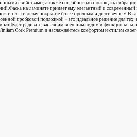
ионными свойствами, а также способностью поглощать вибрации
ний.Фаска на ламинате придает ему элегантный и современный 
сти пола и делая покрытие более прочным и долговечным.В зак
енной пробковой подложкой – это идеальное решение для тех, кт
минат будет радовать вас своим внешним видом и функциональн
inilam Cork Premium и наслаждайтесь комфортом и стилем своег