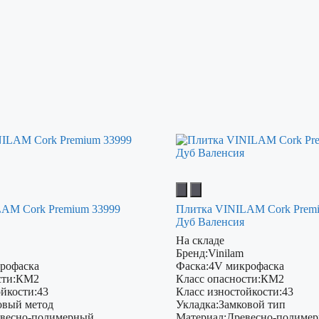
AM Cork Premium 33999
Плитка VINILAM Cork Prem
Дуб Валенсия
На складе
Бренд:
Vinilam
рофаска
Фаска:
4V микрофаска
ти:
КМ2
Класс опасности:
КМ2
ойкости:
43
Класс изностойкости:
43
овый метод
Укладка:
Замковой тип
весно-полимерный
Материал:
Древесно-полиме