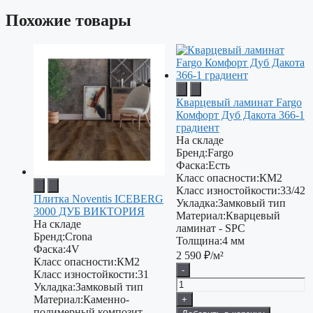
Похожие товары
Кварцевый ламинат Fargo
Комфорт Дуб Дакота 366-1
градиент
На складе
Бренд:
Fargo
Фаска:
Есть
Класс опасности:
КМ2
Класс изностойкости:
33/42
Плитка Noventis ICEBERG
Укладка:
Замковый тип
3000 ДУБ ВИКТОРИЯ
Материал:
Кварцевый
На складе
ламинат - SPC
Бренд:
Crona
Толщина:
4 мм
Фаска:
4V
2 590
₽/м²
Класс опасности:
КМ2
-
Класс изностойкости:
31
Укладка:
Замковый тип
Материал:
Каменно-
+
полимерный композит