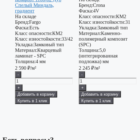
Спелый Миндаль,
Бренд:
Crona
градиент
Фаска:
4V
На складе
Класс опасности:
КМ2
Бренд:
Fargo
Класс изностойкости:
31
Фаска:
Есть
Укладка:
Замковый тип
Класс опасности:
КМ2
Материал:
Каменно-
Класс изностойкости:
33/42
полимерный композит
Укладка:
Замковый тип
(SPC)
Материал:
Кварцевый
Толщина:
5,0
ламинат - SPC
(интегрированная
Толщина:
4 мм
подложка) мм
2 590
₽/м²
2 245
₽/м²
-
-
+
+
Добавить в корзину
Добавить в корзину
Купить в 1 клик
Купить в 1 клик
Есть вопросы?