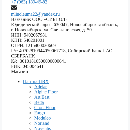
+7 (963) 189-49-82
mlinoleuma22@yandex.ru
Название: ООО «СИБПОЛ»
Юридический адрес: 630047, Новосибирская область,
г. Новосибирск, ул. Светлановская, д. 50
ИНН: 5402067981
КПП: 540201001
ОГРН: 1215400030669
Р/с: 40702810944050067718, Сибирский Банк ПАО
СБЕРБАНК
К/с: 30101810500000000641
БИК: 045004641
Магазин
Плитка ПВХ
Adelar
Alpine Floor
Art East
Betta
CronaFloor
Fargo
Moduleo
Norland
Noventis