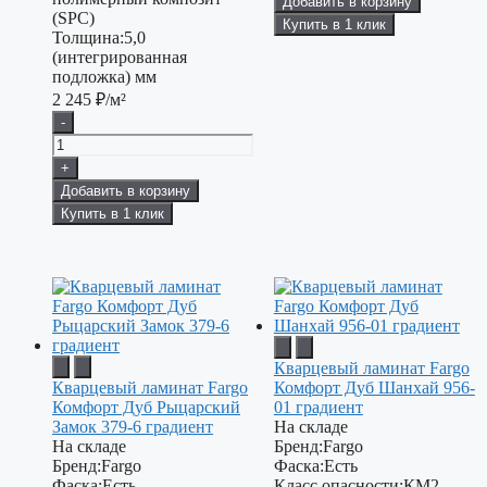
Добавить в корзину
(SPC)
Купить в 1 клик
Толщина:
5,0
(интегрированная
подложка) мм
2 245
₽/м²
-
+
Добавить в корзину
Купить в 1 клик
Кварцевый ламинат Fargo
Кварцевый ламинат Fargo
Комфорт Дуб Шанхай 956-
Комфорт Дуб Рыцарский
01 градиент
Замок 379-6 градиент
На складе
На складе
Бренд:
Fargo
Бренд:
Fargo
Фаска:
Есть
Фаска:
Есть
Класс опасности:
КМ2