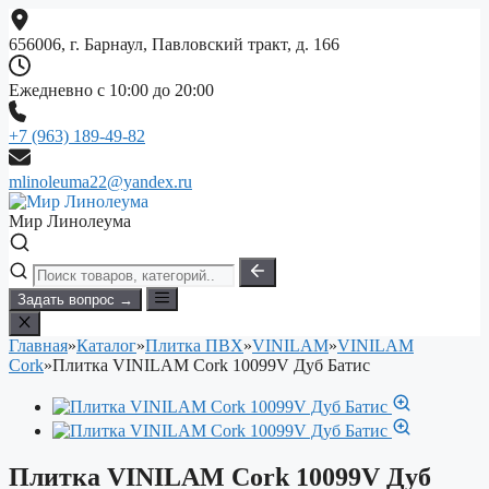
Перейти
к
656006, г. Барнаул, Павловский тракт, д. 166
содержимому
Ежедневно с 10:00 до 20:00
+7 (963) 189-49-82
mlinoleuma22@yandex.ru
Мир Линолеума
Задать вопрос →
Главная
»
Каталог
»
Плитка ПВХ
»
VINILAM
»
VINILAM
Cork
»
Плитка VINILAM Cork 10099V Дуб Батис
Плитка VINILAM Cork 10099V Дуб