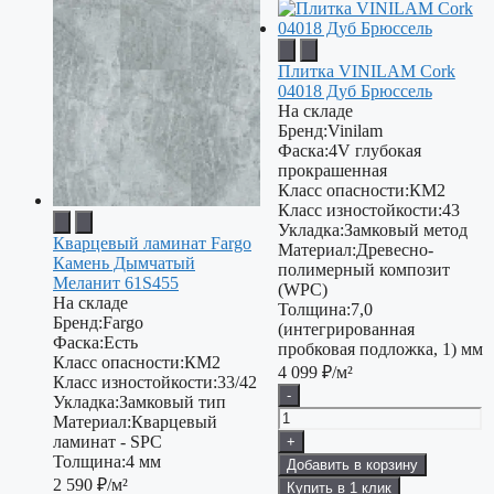
Плитка VINILAM Cork
04018 Дуб Брюссель
На складе
Бренд:
Vinilam
Фаска:
4V глубокая
прокрашенная
Класс опасности:
КМ2
Класс изностойкости:
43
Укладка:
Замковый метод
Кварцевый ламинат Fargo
Материал:
Древесно-
Камень Дымчатый
полимерный композит
Меланит 61S455
(WPC)
На складе
Толщина:
7,0
Бренд:
Fargo
(интегрированная
Фаска:
Есть
пробковая подложка, 1) мм
Класс опасности:
КМ2
4 099
₽/м²
Класс изностойкости:
33/42
-
Укладка:
Замковый тип
Материал:
Кварцевый
ламинат - SPC
+
Толщина:
4 мм
Добавить в корзину
2 590
₽/м²
Купить в 1 клик