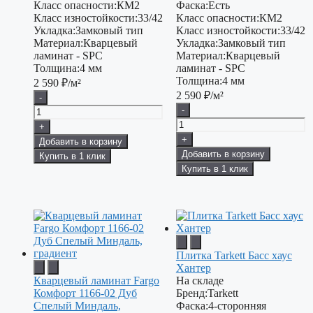
Класс опасности:
КМ2
Фаска:
Есть
Класс изностойкости:
33/42
Класс опасности:
КМ2
Укладка:
Замковый тип
Класс изностойкости:
33/42
Материал:
Кварцевый
Укладка:
Замковый тип
ламинат - SPC
Материал:
Кварцевый
Толщина:
4 мм
ламинат - SPC
Толщина:
4 мм
2 590
₽/м²
2 590
₽/м²
-
-
+
+
Добавить в корзину
Добавить в корзину
Купить в 1 клик
Купить в 1 клик
Плитка Tarkett Басс хаус
Хантер
Кварцевый ламинат Fargo
На складе
Комфорт 1166-02 Дуб
Бренд:
Tarkett
Спелый Миндаль,
Фаска:
4-сторонняя