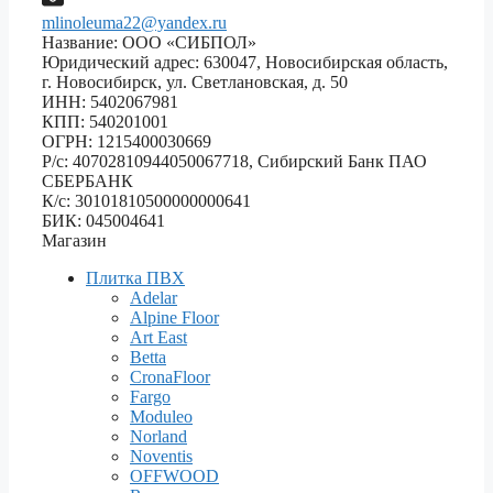
mlinoleuma22@yandex.ru
Название: ООО «СИБПОЛ»
Юридический адрес: 630047, Новосибирская область,
г. Новосибирск, ул. Светлановская, д. 50
ИНН: 5402067981
КПП: 540201001
ОГРН: 1215400030669
Р/с: 40702810944050067718, Сибирский Банк ПАО
СБЕРБАНК
К/с: 30101810500000000641
БИК: 045004641
Магазин
Плитка ПВХ
Adelar
Alpine Floor
Art East
Betta
CronaFloor
Fargo
Moduleo
Norland
Noventis
OFFWOOD