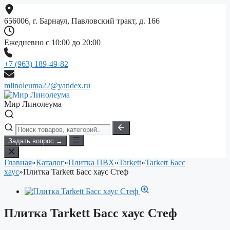
Перейти
к
656006, г. Барнаул, Павловский тракт, д. 166
содержимому
Ежедневно с 10:00 до 20:00
+7 (963) 189-49-82
mlinoleuma22@yandex.ru
Мир Линолеума
Задать вопрос →
Главная
»
Каталог
»
Плитка ПВХ
»
Tarkett
»
Tarkett Басс
хаус
»
Плитка Tarkett Басс хаус Стеф
Плитка Tarkett Басс хаус Стеф