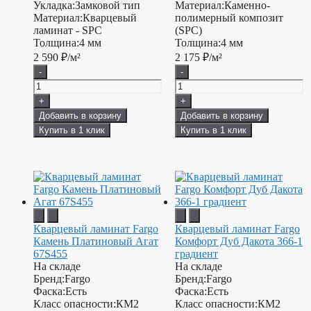
Укладка:
Замковой тип
Материал:
Каменно-
Материал:
Кварцевый
полимерный композит
ламинат - SPC
(SPC)
Толщина:
4 мм
Толщина:
4 мм
2 590
₽/м²
2 175
₽/м²
-
-
+
+
Добавить в корзину
Добавить в корзину
Купить в 1 клик
Купить в 1 клик
Кварцевый ламинат Fargo
Кварцевый ламинат Fargo
Камень Платиновый Агат
Комфорт Дуб Дакота 366-1
67S455
градиент
На складе
На складе
Бренд:
Fargo
Бренд:
Fargo
Фаска:
Есть
Фаска:
Есть
Класс опасности:
КМ2
Класс опасности:
КМ2