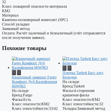
32
Класс пожарной опасности материала
КМ2
Материал
Каменно-полимерный композит (SPC)
Способ укладки
Замковый метод
Оплата: Расчёт наличный и безналичный (счёт отправляется
после получения заявки).
Похожие товары
Плитка Tarkett Басс хаус
Кварцевый ламинат Fargo
Брэндон
Комфорт Дуб Калифорния
На складе
66W963
Бренд:
Tarkett
На складе
Фаска:
4-сторонняя
Бренд:
Fargo
крашеная фаска
Фаска:
Есть
Класс опасности:
КМ2
Класс опасности:
КМ2
Класс изностойкости:
32
Класс изностойкости:
33/42
Укладка:
Замковый метод