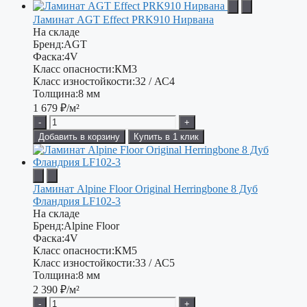
Ламинат AGT Effect PRK910 Нирвана
На складе
Бренд:
AGT
Фаска:
4V
Класс опасности:
КМ3
Класс изностойкости:
32 / АС4
Толщина:
8 мм
1 679
₽/м²
-
+
Добавить в корзину
Купить в 1 клик
Ламинат Alpine Floor Original Herringbone 8 Дуб
Фландрия LF102-3
На складе
Бренд:
Alpine Floor
Фаска:
4V
Класс опасности:
КМ5
Класс изностойкости:
33 / АС5
Толщина:
8 мм
2 390
₽/м²
-
+