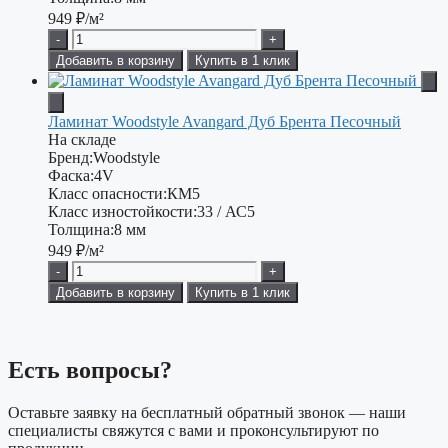
949
₽/м²
-
+
Добавить в корзину
Купить в 1 клик
Ламинат Woodstyle Avangard Дуб Брента Песочный
На складе
Бренд:
Woodstyle
Фаска:
4V
Класс опасности:
КМ5
Класс изностойкости:
33 / АС5
Толщина:
8 мм
949
₽/м²
-
+
Добавить в корзину
Купить в 1 клик
Есть вопросы?
Оставьте заявку на бесплатный обратный звонок — наши
специалисты свяжутся с вами и проконсультируют по