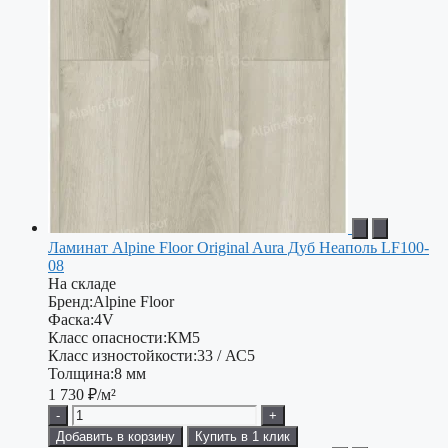
Ламинат Alpine Floor Original Aura Дуб Неаполь LF100-
08
На складе
Бренд:
Alpine Floor
Фаска:
4V
Класс опасности:
КМ5
Класс изностойкости:
33 / АС5
Толщина:
8 мм
1 730
₽/м²
-
+
Добавить в корзину
Купить в 1 клик