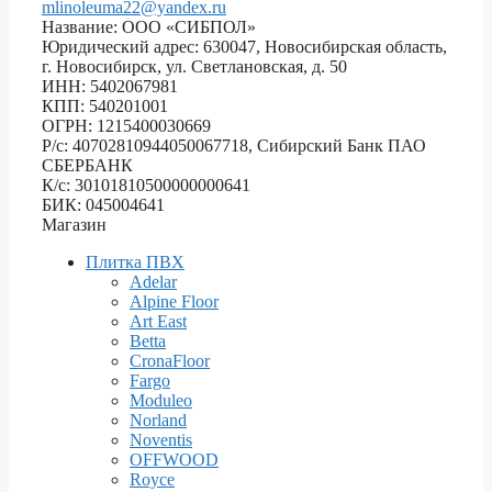
mlinoleuma22@yandex.ru
Название: ООО «СИБПОЛ»
Юридический адрес: 630047, Новосибирская область,
г. Новосибирск, ул. Светлановская, д. 50
ИНН: 5402067981
КПП: 540201001
ОГРН: 1215400030669
Р/с: 40702810944050067718, Сибирский Банк ПАО
СБЕРБАНК
К/с: 30101810500000000641
БИК: 045004641
Магазин
Плитка ПВХ
Adelar
Alpine Floor
Art East
Betta
CronaFloor
Fargo
Moduleo
Norland
Noventis
OFFWOOD
Royce