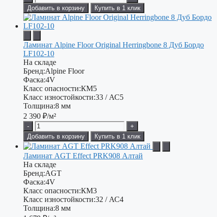
Добавить в корзину
Купить в 1 клик
Ламинат Alpine Floor Original Herringbone 8 Дуб Бордо
LF102-10
На складе
Бренд:
Alpine Floor
Фаска:
4V
Класс опасности:
КМ5
Класс изностойкости:
33 / АС5
Толщина:
8 мм
2 390
₽/м²
-
+
Добавить в корзину
Купить в 1 клик
Ламинат AGT Effect PRK908 Алтай
На складе
Бренд:
AGT
Фаска:
4V
Класс опасности:
КМ3
Класс изностойкости:
32 / АС4
Толщина:
8 мм