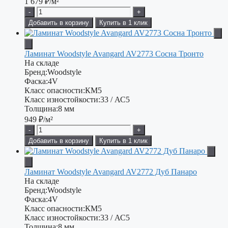
1 679
₽/м²
-
+
Добавить в корзину
Купить в 1 клик
Ламинат Woodstyle Avangard AV2773 Сосна Тронто
На складе
Бренд:
Woodstyle
Фаска:
4V
Класс опасности:
КМ5
Класс изностойкости:
33 / АС5
Толщина:
8 мм
949
₽/м²
-
+
Добавить в корзину
Купить в 1 клик
Ламинат Woodstyle Avangard AV2772 Дуб Панаро
На складе
Бренд:
Woodstyle
Фаска:
4V
Класс опасности:
КМ5
Класс изностойкости:
33 / АС5
Толщина:
8 мм