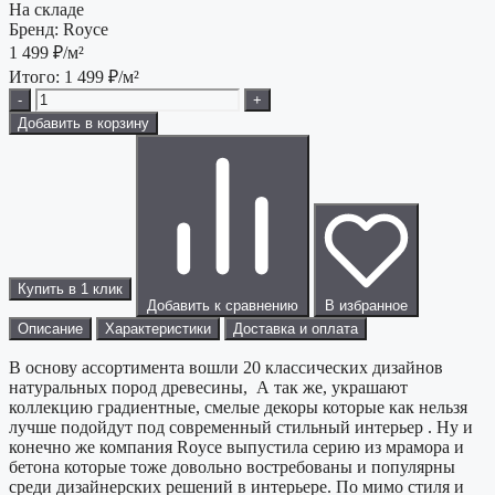
На складе
Бренд:
Royce
1 499
₽/м²
Итого:
1 499
₽/м²
-
+
Добавить в корзину
Купить в 1 клик
Добавить к сравнению
В избранное
Описание
Характеристики
Доставка и оплата
В основу ассортимента вошли 20 классических дизайнов
натуральных пород древесины, А так же, украшают
коллекцию градиентные, смелые декоры которые как нельзя
лучше подойдут под современный стильный интерьер . Ну и
конечно же компания Royce выпустила серию из мрамора и
бетона которые тоже довольно востребованы и популярны
среди дизайнерских решений в интерьере. По мимо стиля и