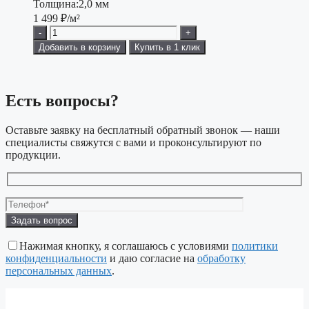
Толщина:
2,0 мм
1 499
₽/м²
-
+
Добавить в корзину
Купить в 1 клик
Есть вопросы?
Оставьте заявку на бесплатный обратный звонок — наши
специалисты свяжутся с вами и проконсультируют по
продукции.
Оставьте
это
поле
Нажимая кнопку, я соглашаюсь с условиями
политики
пустым.
конфиденциальности
и даю согласие на
обработку
персональных данных
.