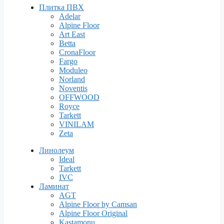
Плитка ПВХ
Adelar
Alpine Floor
Art East
Betta
CronaFloor
Fargo
Moduleo
Norland
Noventis
OFFWOOD
Royce
Tarkett
VINILAM
Zeta
Линолеум
Ideal
Tarkett
IVC
Ламинат
AGT
Alpine Floor by Camsan
Alpine Floor Original
Kastamonu