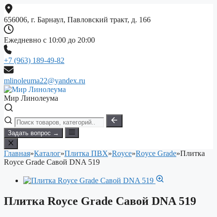
Перейти
к
656006, г. Барнаул, Павловский тракт, д. 166
содержимому
Ежедневно с 10:00 до 20:00
+7 (963) 189-49-82
mlinoleuma22@yandex.ru
Мир Линолеума
Задать вопрос →
Главная
»
Каталог
»
Плитка ПВХ
»
Royce
»
Royce Grade
»
Плитка
Royce Grade Савой DNA 519
Плитка Royce Grade Савой DNA 519