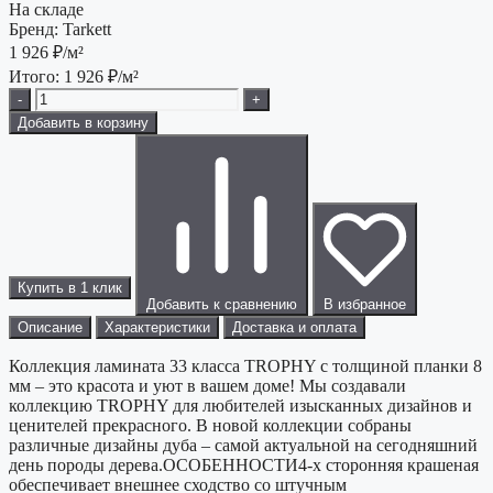
На складе
Бренд:
Tarkett
1 926
₽/м²
Итого:
1 926
₽/м²
-
+
Добавить в корзину
Купить в 1 клик
Добавить к сравнению
В избранное
Описание
Характеристики
Доставка и оплата
Коллекция ламината 33 класса TROPHY с толщиной планки 8
мм – это красота и уют в вашем доме! Мы создавали
коллекцию TROPHY для любителей изысканных дизайнов и
ценителей прекрасного. В новой коллекции собраны
различные дизайны дуба – самой актуальной на сегодняшний
день породы дерева.ОСОБЕННОСТИ4-х сторонняя крашеная
обеспечивает внешнее сходство со штучным