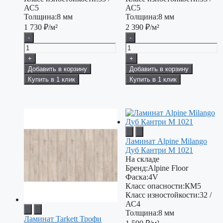
АС5
АС5
Толщина:
8 мм
Толщина:
8 мм
1 730
₽/м²
2 390
₽/м²
-
-
+
+
Добавить в корзину
Добавить в корзину
Купить в 1 клик
Купить в 1 клик
Ламинат Alpine Milango
Дуб Кантри М 1021
На складе
Бренд:
Alpine Floor
Фаска:
4V
Класс опасности:
КМ5
Класс изностойкости:
32 /
АС4
Толщина:
8 мм
Ламинат Tarkett Трофи