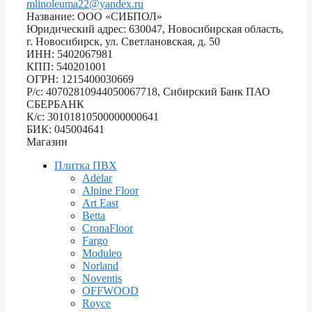
mlinoleuma22@yandex.ru
Название: ООО «СИБПОЛ»
Юридический адрес: 630047, Новосибирская область,
г. Новосибирск, ул. Светлановская, д. 50
ИНН: 5402067981
КПП: 540201001
ОГРН: 1215400030669
Р/с: 40702810944050067718, Сибирский Банк ПАО
СБЕРБАНК
К/с: 30101810500000000641
БИК: 045004641
Магазин
Плитка ПВХ
Adelar
Alpine Floor
Art East
Betta
CronaFloor
Fargo
Moduleo
Norland
Noventis
OFFWOOD
Royce