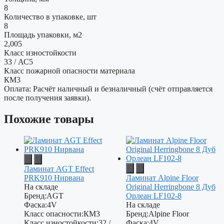
8
Количество в упаковке, шт
8
Площадь упаковки, м2
2,005
Класс изностойкости
33 / АС5
Класс пожарной опасности материала
КМ3
Оплата: Расчёт наличный и безналичный (счёт отправляется
после получения заявки).
Похожие товары
Ламинат AGT Effect
PRK910 Нирвана
Ламинат Alpine Floor
На складе
Original Herringbone 8 Дуб
Бренд:
AGT
Орлеан LF102-8
Фаска:
4V
На складе
Класс опасности:
КМ3
Бренд:
Alpine Floor
Класс изностойкости:
32 /
Фаска:
4V