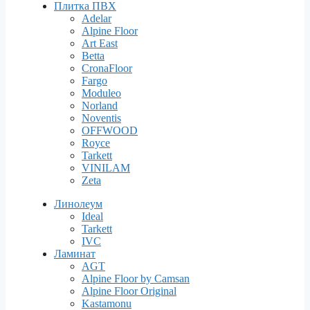
Плитка ПВХ
Adelar
Alpine Floor
Art East
Betta
CronaFloor
Fargo
Moduleo
Norland
Noventis
OFFWOOD
Royce
Tarkett
VINILAM
Zeta
Линолеум
Ideal
Tarkett
IVC
Ламинат
AGT
Alpine Floor by Camsan
Alpine Floor Original
Kastamonu