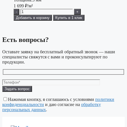
1 699
₽/м²
-
+
Добавить в корзину
Купить в 1 клик
Есть вопросы?
Оставьте заявку на бесплатный обратный звонок — наши
специалисты свяжутся с вами и проконсультируют по
продукции.
Оставьте
это
поле
Нажимая кнопку, я соглашаюсь с условиями
политики
пустым.
конфиденциальности
и даю согласие на
обработку
персональных данных
.