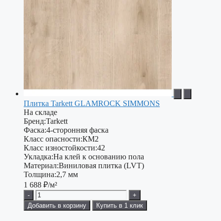
Плитка Tarkett GLAMROCK SIMMONS
На складе
Бренд:
Tarkett
Фаска:
4-сторонняя фаска
Класс опасности:
КМ2
Класс изностойкости:
42
Укладка:
На клей к основанию пола
Материал:
Виниловая плитка (LVT)
Толщина:
2,7 мм
1 688
₽/м²
-
+
Добавить в корзину
Купить в 1 клик