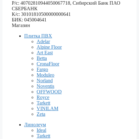
Р/с: 40702810944050067718, Сибирский Банк ПАО
СБЕРБАНК
К/с: 30101810500000000641
БИК: 045004641
Магазин
Плитка ПВХ
Adelar
Alpine Floor
Art East
Betta
CronaFloor
Fargo
Moduleo
Norland
Noventis
OFFWOOD
Royce
Tarkett
VINILAM
Zeta
Линолеум
Ideal
Tarkett