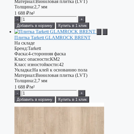
Материал:
Виниловая плитка (LVT)
Толщина:
2,7 мм
1 688
₽/м²
-
+
Добавить в корзину
Купить в 1 клик
Плитка Tarkett GLAMROCK BRENT
На складе
Бренд:
Tarkett
Фаска:
4-сторонняя фаска
Класс опасности:
КМ2
Класс изностойкости:
42
Укладка:
На клей к основанию пола
Материал:
Виниловая плитка (LVT)
Толщина:
2,7 мм
1 688
₽/м²
-
+
Добавить в корзину
Купить в 1 клик