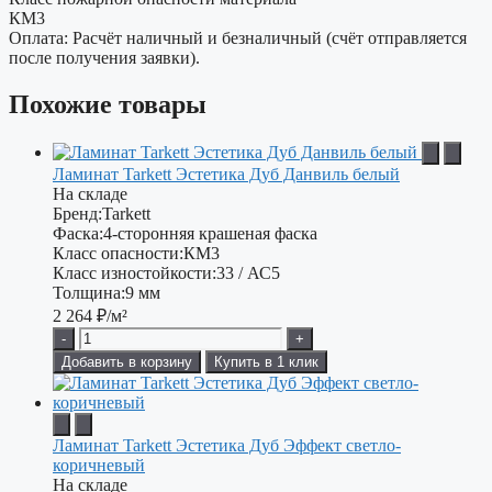
КМ3
Оплата: Расчёт наличный и безналичный (счёт отправляется
после получения заявки).
Похожие товары
Ламинат Tarkett Эстетика Дуб Данвиль белый
На складе
Бренд:
Tarkett
Фаска:
4-сторонняя крашеная фаска
Класс опасности:
КМ3
Класс изностойкости:
33 / АС5
Толщина:
9 мм
2 264
₽/м²
-
+
Добавить в корзину
Купить в 1 клик
Ламинат Tarkett Эстетика Дуб Эффект светло-
коричневый
На складе