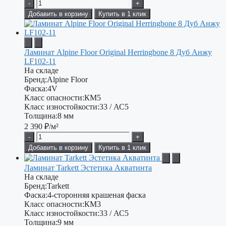
-
+
Добавить в корзину
Купить в 1 клик
Ламинат Alpine Floor Original Herringbone 8 Дуб Анжу
LF102-11
На складе
Бренд:
Alpine Floor
Фаска:
4V
Класс опасности:
КМ5
Класс изностойкости:
33 / АС5
Толщина:
8 мм
2 390
₽/м²
-
+
Добавить в корзину
Купить в 1 клик
Ламинат Tarkett Эстетика Акватинта
На складе
Бренд:
Tarkett
Фаска:
4-сторонняя крашеная фаска
Класс опасности:
КМ3
Класс изностойкости:
33 / АС5
Толщина:
9 мм