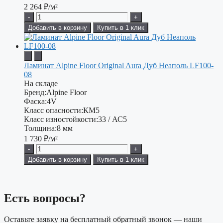
2 264
₽/м²
-
+
Добавить в корзину
Купить в 1 клик
Ламинат Alpine Floor Original Aura Дуб Неаполь LF100-
08
На складе
Бренд:
Alpine Floor
Фаска:
4V
Класс опасности:
КМ5
Класс изностойкости:
33 / АС5
Толщина:
8 мм
1 730
₽/м²
-
+
Добавить в корзину
Купить в 1 клик
Есть вопросы?
Оставьте заявку на бесплатный обратный звонок — наши