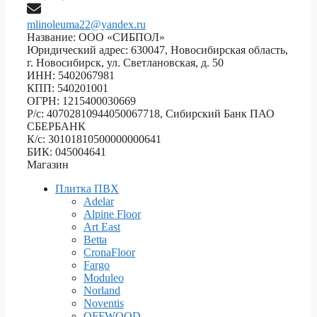
mlinoleuma22@yandex.ru
Название: ООО «СИБПОЛ»
Юридический адрес: 630047, Новосибирская область,
г. Новосибирск, ул. Светлановская, д. 50
ИНН: 5402067981
КПП: 540201001
ОГРН: 1215400030669
Р/с: 40702810944050067718, Сибирский Банк ПАО
СБЕРБАНК
К/с: 30101810500000000641
БИК: 045004641
Магазин
Плитка ПВХ
Adelar
Alpine Floor
Art East
Betta
CronaFloor
Fargo
Moduleo
Norland
Noventis
OFFWOOD