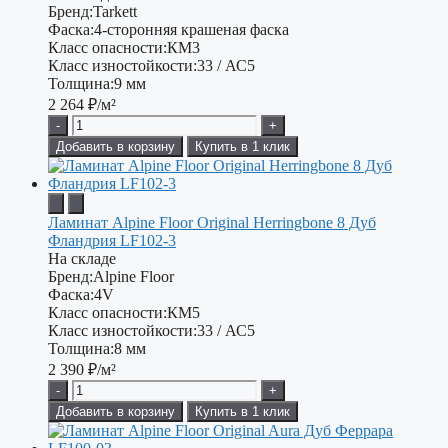
Бренд:
Tarkett
Фаска:
4-сторонняя крашеная фаска
Класс опасности:
КМ3
Класс изностойкости:
33 / АС5
Толщина:
9 мм
2 264
₽/м²
-
+
Добавить в корзину
Купить в 1 клик
Ламинат Alpine Floor Original Herringbone 8 Дуб
Фландрия LF102-3
На складе
Бренд:
Alpine Floor
Фаска:
4V
Класс опасности:
КМ5
Класс изностойкости:
33 / АС5
Толщина:
8 мм
2 390
₽/м²
-
+
Добавить в корзину
Купить в 1 клик