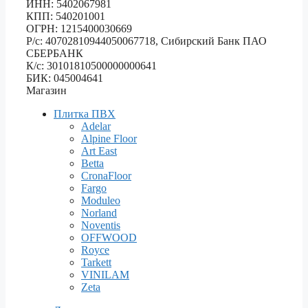
ИНН: 5402067981
КПП: 540201001
ОГРН: 1215400030669
Р/с: 40702810944050067718, Сибирский Банк ПАО
СБЕРБАНК
К/с: 30101810500000000641
БИК: 045004641
Магазин
Плитка ПВХ
Adelar
Alpine Floor
Art East
Betta
CronaFloor
Fargo
Moduleo
Norland
Noventis
OFFWOOD
Royce
Tarkett
VINILAM
Zeta