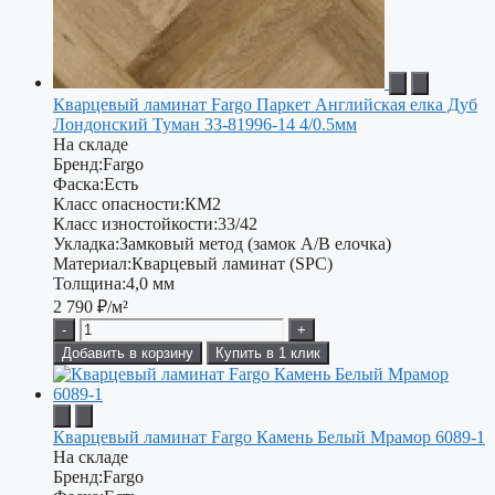
Кварцевый ламинат Fargo Паркет Английская елка Дуб
Лондонский Туман 33-81996-14 4/0.5мм
На складе
Бренд:
Fargo
Фаска:
Есть
Класс опасности:
КМ2
Класс изностойкости:
33/42
Укладка:
Замковый метод (замок A/B елочка)
Материал:
Кварцевый ламинат (SPC)
Толщина:
4,0 мм
2 790
₽/м²
-
+
Добавить в корзину
Купить в 1 клик
Кварцевый ламинат Fargo Камень Белый Мрамор 6089-1
На складе
Бренд:
Fargo