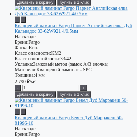
Добавить в корзину
Купить в 1 клик
Кварцевый ламинат Fargo Паркет Английская елка Дуб
Кальвадос 33-62W921 4/0.5мм
На складе
Бренд:
Fargo
Фаска:
Есть
Класс опасности:
КМ2
Класс изностойкости:
33/42
Укладка:
Замковый метод (замок А/В елочка)
Материал:
Кварцевый ламинат - SPC
Толщина:
4 мм
2 790
₽/м²
-
+
Добавить в корзину
Купить в 1 клик
Кварцевый ламинат Fargo Бевел Дуб Марракеш 50-
81996-10
На складе
Бренд:
Fargo