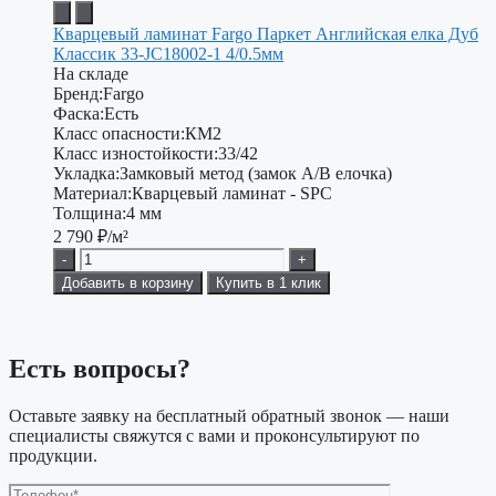
Кварцевый ламинат Fargo Паркет Английская елка Дуб
Классик 33-JC18002-1 4/0.5мм
На складе
Бренд:
Fargo
Фаска:
Есть
Класс опасности:
КМ2
Класс изностойкости:
33/42
Укладка:
Замковый метод (замок А/В елочка)
Материал:
Кварцевый ламинат - SPC
Толщина:
4 мм
2 790
₽/м²
-
+
Добавить в корзину
Купить в 1 клик
Есть вопросы?
Оставьте заявку на бесплатный обратный звонок — наши
специалисты свяжутся с вами и проконсультируют по
продукции.