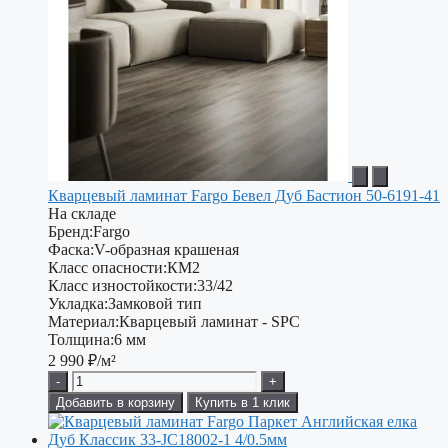
Кварцевый ламинат Fargo Бевел Дуб Бастион 50-6191-41
На складе
Бренд:
Fargo
Фаска:
V-образная крашеная
Класс опасности:
КМ2
Класс изностойкости:
33/42
Укладка:
Замковой тип
Материал:
Кварцевый ламинат - SPC
Толщина:
6 мм
2 990
₽/м²
-
+
Добавить в корзину
Купить в 1 клик