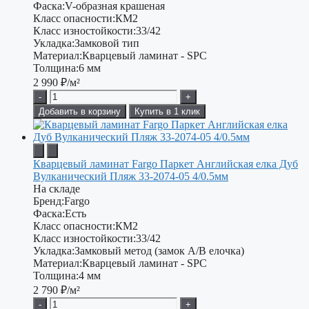
Фаска:
V-образная крашеная
Класс опасности:
КМ2
Класс изностойкости:
33/42
Укладка:
Замковой тип
Материал:
Кварцевый ламинат - SPC
Толщина:
6 мм
2 990
₽/м²
-
+
Добавить в корзину
Купить в 1 клик
Кварцевый ламинат Fargo Паркет Английская елка Дуб
Вулканический Пляж 33-2074-05 4/0.5мм
На складе
Бренд:
Fargo
Фаска:
Есть
Класс опасности:
КМ2
Класс изностойкости:
33/42
Укладка:
Замковый метод (замок А/В елочка)
Материал:
Кварцевый ламинат - SPC
Толщина:
4 мм
2 790
₽/м²
-
+