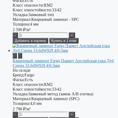
Фаска:
Есть
Класс опасности:
КМ2
Класс изностойкости:
33/42
Укладка:
Замковый тип
Материал:
Кварцевый ламинат - SPC
Толщина:
4 мм
2 590
₽/м²
-
+
Добавить в корзину
Купить в 1 клик
Кварцевый ламинат Fargo Паркет Английская елка Дуб
Сиена 33-64W929 4/0.5мм
На складе
Бренд:
Fargo
Фаска:
Есть
Класс опасности:
КМ2
Класс изностойкости:
33/42
Укладка:
Замковый метод (замок A/B елочка)
Материал:
Кварцевый ламинат (SPC)
Толщина:
4,0 мм
2 790
₽/м²
-
+