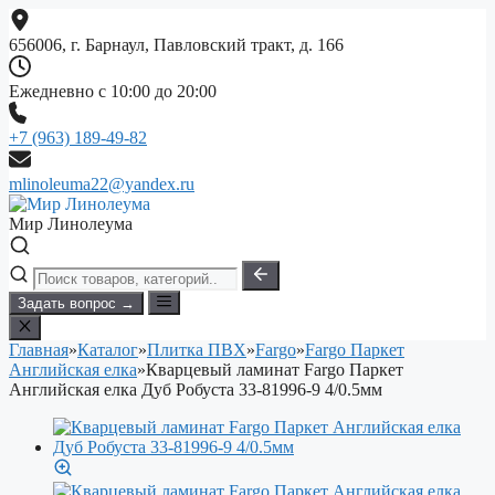
Перейти
к
656006, г. Барнаул, Павловский тракт, д. 166
содержимому
Ежедневно с 10:00 до 20:00
+7 (963) 189-49-82
mlinoleuma22@yandex.ru
Мир Линолеума
Задать вопрос →
Главная
»
Каталог
»
Плитка ПВХ
»
Fargo
»
Fargo Паркет
Английская елка
»
Кварцевый ламинат Fargo Паркет
Английская елка Дуб Робуста 33-81996-9 4/0.5мм