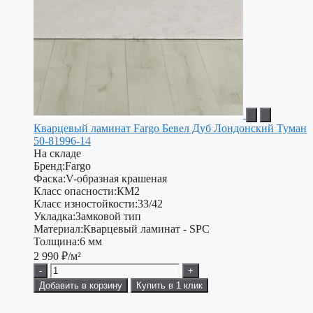
Кварцевый ламинат Fargo Бевел Дуб Лондонский Туман
50-81996-14
На складе
Бренд:
Fargo
Фаска:
V-образная крашеная
Класс опасности:
КМ2
Класс изностойкости:
33/42
Укладка:
Замковой тип
Материал:
Кварцевый ламинат - SPC
Толщина:
6 мм
2 990
₽/м²
-
+
Добавить в корзину
Купить в 1 клик