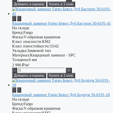
Добавить в корзину
Купить в 1 клик
Кварцевый ламинат Fargo Бевел Дуб Бастион 50-6191-41
На складе
Бренд:
Fargo
Фаска:
V-образная крашеная
Класс опасности:
КМ2
Класс изностойкости:
33/42
Укладка:
Замковой тип
Материал:
Кварцевый ламинат - SPC
Толщина:
6 мм
2 990
₽/м²
-
+
Добавить в корзину
Купить в 1 клик
Кварцевый ламинат Fargo Бевел Дуб Бодрум 50-6191-18
На складе
Бренд:
Fargo
Фаска:
V-образная крашеная
Класс опасности:
КМ2