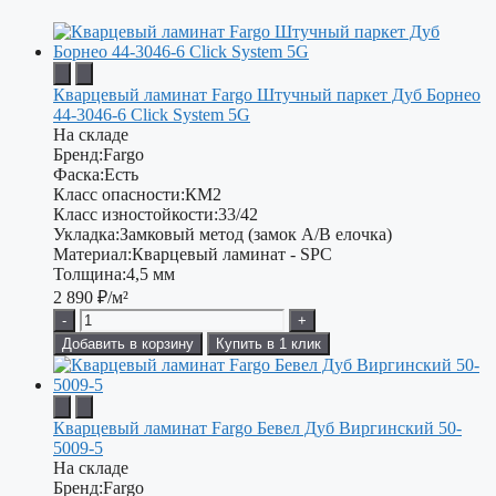
Кварцевый ламинат Fargo Штучный паркет Дуб Борнео
44-3046-6 Click System 5G
На складе
Бренд:
Fargo
Фаска:
Есть
Класс опасности:
КМ2
Класс изностойкости:
33/42
Укладка:
Замковый метод (замок А/В елочка)
Материал:
Кварцевый ламинат - SPC
Толщина:
4,5 мм
2 890
₽/м²
-
+
Добавить в корзину
Купить в 1 клик
Кварцевый ламинат Fargo Бевел Дуб Виргинский 50-
5009-5
На складе
Бренд:
Fargo