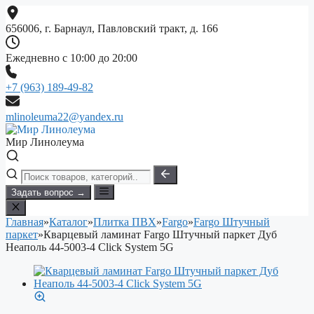
Перейти
к
656006, г. Барнаул, Павловский тракт, д. 166
содержимому
Ежедневно с 10:00 до 20:00
+7 (963) 189-49-82
mlinoleuma22@yandex.ru
Мир Линолеума
Задать вопрос →
Главная
»
Каталог
»
Плитка ПВХ
»
Fargo
»
Fargo Штучный
паркет
»
Кварцевый ламинат Fargo Штучный паркет Дуб
Неаполь 44-5003-4 Click System 5G