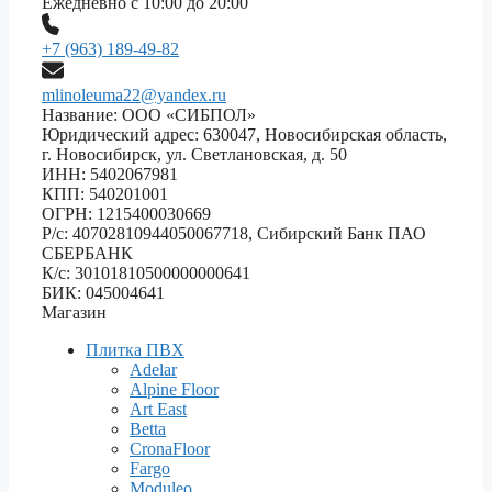
Ежедневно с 10:00 до 20:00
+7 (963) 189-49-82
mlinoleuma22@yandex.ru
Название: ООО «СИБПОЛ»
Юридический адрес: 630047, Новосибирская область,
г. Новосибирск, ул. Светлановская, д. 50
ИНН: 5402067981
КПП: 540201001
ОГРН: 1215400030669
Р/с: 40702810944050067718, Сибирский Банк ПАО
СБЕРБАНК
К/с: 30101810500000000641
БИК: 045004641
Магазин
Плитка ПВХ
Adelar
Alpine Floor
Art East
Betta
CronaFloor
Fargo
Moduleo