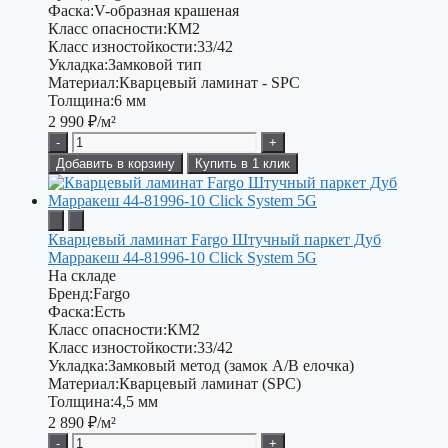
Фаска:
V-образная крашеная
Класс опасности:
КМ2
Класс изностойкости:
33/42
Укладка:
Замковой тип
Материал:
Кварцевый ламинат - SPC
Толщина:
6 мм
2 990
₽/м²
-
+
Добавить в корзину
Купить в 1 клик
Кварцевый ламинат Fargo Штучный паркет Дуб
Марракеш 44-81996-10 Click System 5G
На складе
Бренд:
Fargo
Фаска:
Есть
Класс опасности:
КМ2
Класс изностойкости:
33/42
Укладка:
Замковый метод (замок A/B елочка)
Материал:
Кварцевый ламинат (SPC)
Толщина:
4,5 мм
2 890
₽/м²
-
+