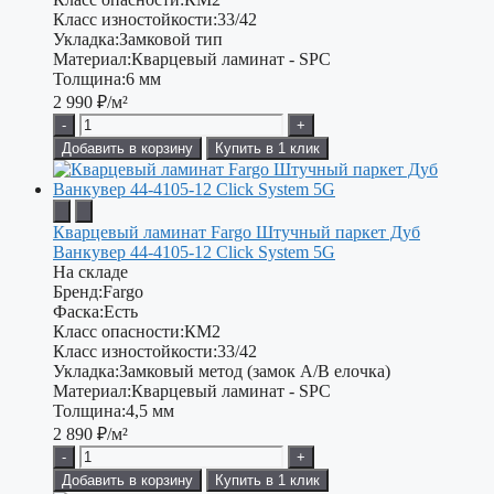
Класс изностойкости:
33/42
Укладка:
Замковой тип
Материал:
Кварцевый ламинат - SPC
Толщина:
6 мм
2 990
₽/м²
-
+
Добавить в корзину
Купить в 1 клик
Кварцевый ламинат Fargo Штучный паркет Дуб
Ванкувер 44-4105-12 Click System 5G
На складе
Бренд:
Fargo
Фаска:
Есть
Класс опасности:
КМ2
Класс изностойкости:
33/42
Укладка:
Замковый метод (замок А/В елочка)
Материал:
Кварцевый ламинат - SPC
Толщина:
4,5 мм
2 890
₽/м²
-
+
Добавить в корзину
Купить в 1 клик