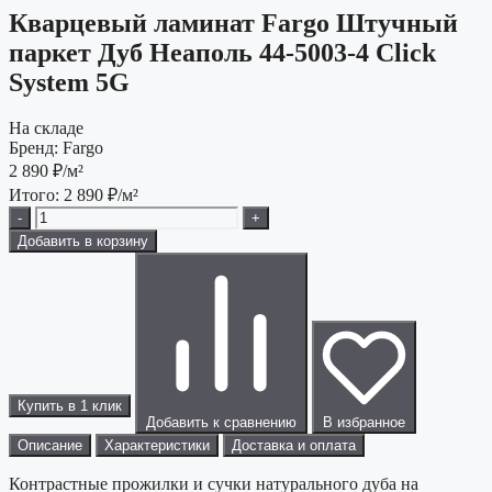
Кварцевый ламинат Fargo Штучный
паркет Дуб Неаполь 44-5003-4 Click
System 5G
На складе
Бренд:
Fargo
2 890
₽/м²
Итого:
2 890
₽/м²
-
+
Добавить в корзину
Купить в 1 клик
Добавить к сравнению
В избранное
Описание
Характеристики
Доставка и оплата
Контрастные прожилки и сучки натурального дуба на