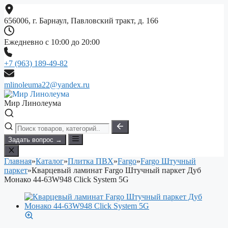
Перейти
к
656006, г. Барнаул, Павловский тракт, д. 166
содержимому
Ежедневно с 10:00 до 20:00
+7 (963) 189-49-82
mlinoleuma22@yandex.ru
Мир Линолеума
Задать вопрос →
Главная
»
Каталог
»
Плитка ПВХ
»
Fargo
»
Fargo Штучный
паркет
»
Кварцевый ламинат Fargo Штучный паркет Дуб
Монако 44-63W948 Click System 5G