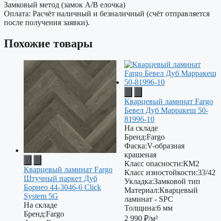
Замковый метод (замок A/B елочка)
Оплата: Расчёт наличный и безналичный (счёт отправляется
после получения заявки).
Похожие товары
Кварцевый ламинат Fargo
Бевел Дуб Марракеш 50-
81996-10
На складе
Бренд:
Fargo
Фаска:
V-образная
крашеная
Класс опасности:
КМ2
Кварцевый ламинат Fargo
Класс изностойкости:
33/42
Штучный паркет Дуб
Укладка:
Замковой тип
Борнео 44-3046-6 Click
Материал:
Кварцевый
System 5G
ламинат - SPC
На складе
Толщина:
6 мм
Бренд:
Fargo
2 990
₽/м²