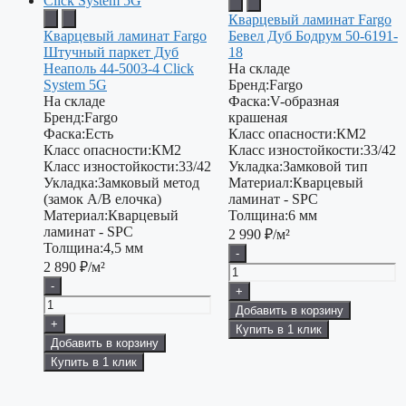
Кварцевый ламинат Fargo
Кварцевый ламинат Fargo
Бевел Дуб Бодрум 50-6191-
Штучный паркет Дуб
18
Неаполь 44-5003-4 Click
На складе
System 5G
Бренд:
Fargo
На складе
Фаска:
V-образная
Бренд:
Fargo
крашеная
Фаска:
Есть
Класс опасности:
КМ2
Класс опасности:
КМ2
Класс изностойкости:
33/42
Класс изностойкости:
33/42
Укладка:
Замковой тип
Укладка:
Замковый метод
Материал:
Кварцевый
(замок А/В елочка)
ламинат - SPC
Материал:
Кварцевый
Толщина:
6 мм
ламинат - SPC
2 990
₽/м²
Толщина:
4,5 мм
-
2 890
₽/м²
-
+
Добавить в корзину
+
Купить в 1 клик
Добавить в корзину
Купить в 1 клик