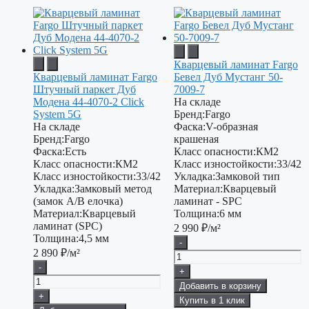
Кварцевый ламинат Fargo
Кварцевый ламинат Fargo
Бевел Дуб Мустанг 50-
Штучный паркет Дуб
7009-7
Модена 44-4070-2 Click
На складе
System 5G
Бренд:
Fargo
На складе
Фаска:
V-образная
Бренд:
Fargo
крашеная
Фаска:
Есть
Класс опасности:
КМ2
Класс опасности:
КМ2
Класс изностойкости:
33/42
Класс изностойкости:
33/42
Укладка:
Замковой тип
Укладка:
Замковый метод
Материал:
Кварцевый
(замок A/B елочка)
ламинат - SPC
Материал:
Кварцевый
Толщина:
6 мм
ламинат (SPC)
2 990
₽/м²
Толщина:
4,5 мм
-
2 890
₽/м²
-
+
Добавить в корзину
+
Купить в 1 клик