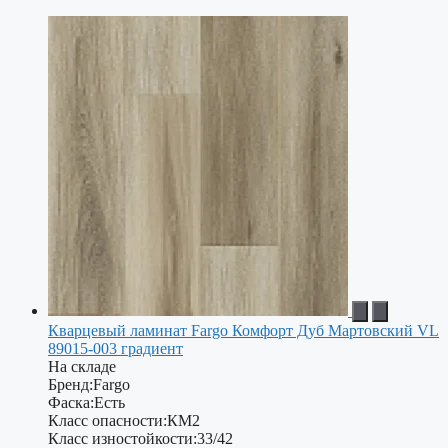
Кварцевый ламинат Fargo Комфорт Дуб Мартовский VL
89015-003 градиент
На складе
Бренд:
Fargo
Фаска:
Есть
Класс опасности:
КМ2
Класс изностойкости:
33/42