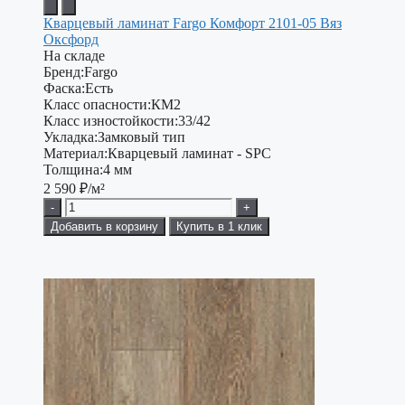
Кварцевый ламинат Fargo Комфорт 2101-05 Вяз
Оксфорд
На складе
Бренд:
Fargo
Фаска:
Есть
Класс опасности:
КМ2
Класс изностойкости:
33/42
Укладка:
Замковый тип
Материал:
Кварцевый ламинат - SPC
Толщина:
4 мм
2 590
₽/м²
-
+
Добавить в корзину
Купить в 1 клик