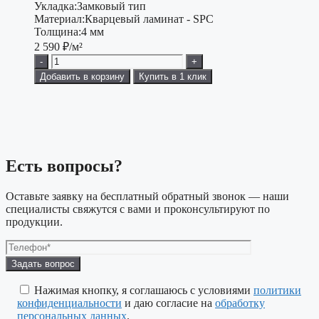
Укладка:
Замковый тип
Материал:
Кварцевый ламинат - SPC
Толщина:
4 мм
2 590
₽/м²
-
+
Добавить в корзину
Купить в 1 клик
Есть вопросы?
Оставьте заявку на бесплатный обратный звонок — наши
специалисты свяжутся с вами и проконсультируют по
продукции.
Оставьте
это
поле
Нажимая кнопку, я соглашаюсь с условиями
политики
пустым.
конфиденциальности
и даю согласие на
обработку
персональных данных
.