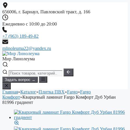
Перейти
к
656006, г. Барнаул, Павловский тракт, д. 166
содержимому
Ежедневно с 10:00 до 20:00
+7 (963) 189-49-82
mlinoleuma22@yandex.ru
Мир Линолеума
Задать вопрос →
Главная
»
Каталог
»
Плитка ПВХ
»
Fargo
»
Fargo
Комфорт
»
Кварцевый ламинат Fargo Комфорт Дуб Урбан
81996 градиент