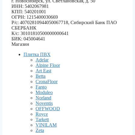
г. Новосибирск, ул. Светлановская, д. 50
ИНН: 5402067981
КПП: 540201001
ОГРН: 1215400030669
Р/с: 40702810944050067718, Сибирский Банк ПАО
СБЕРБАНК
К/с: 30101810500000000641
БИК: 045004641
Магазин
Плитка ПВХ
Adelar
Alpine Floor
Art East
Betta
CronaFloor
Fargo
Moduleo
Norland
Noventis
OFFWOOD
Royce
Tarkett
VINILAM
Zeta