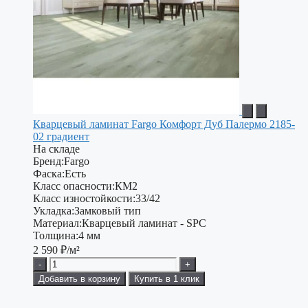
Кварцевый ламинат Fargo Комфорт Дуб Палермо 2185-
02 градиент
На складе
Бренд:
Fargo
Фаска:
Есть
Класс опасности:
КМ2
Класс изностойкости:
33/42
Укладка:
Замковый тип
Материал:
Кварцевый ламинат - SPC
Толщина:
4 мм
2 590
₽/м²
-
+
Добавить в корзину
Купить в 1 клик