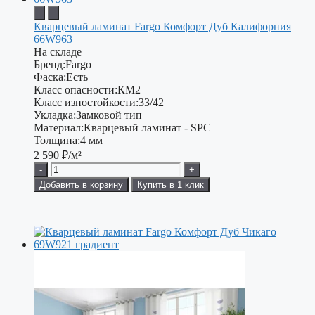
Кварцевый ламинат Fargo Комфорт Дуб Калифорния
66W963
На складе
Бренд:
Fargo
Фаска:
Есть
Класс опасности:
КМ2
Класс изностойкости:
33/42
Укладка:
Замковой тип
Материал:
Кварцевый ламинат - SPC
Толщина:
4 мм
2 590
₽/м²
-
+
Добавить в корзину
Купить в 1 клик