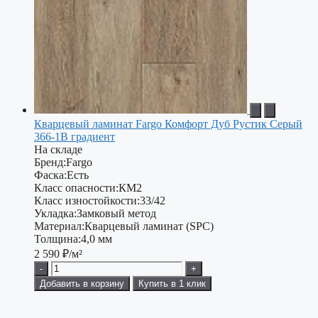
Кварцевый ламинат Fargo Комфорт Дуб Рустик Серый
366-1В градиент
На складе
Бренд:
Fargo
Фаска:
Есть
Класс опасности:
КМ2
Класс изностойкости:
33/42
Укладка:
Замковый метод
Материал:
Кварцевый ламинат (SPC)
Толщина:
4,0 мм
2 590
₽/м²
-
+
Добавить в корзину
Купить в 1 клик