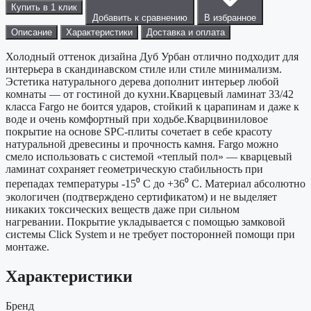
Купить в 1 клик
Добавить к сравнению
В избранное
Описание
Характеристики
Доставка и оплата
Холодный оттенок дизайна Дуб Урбан отлично подходит для
интерьера в скандинавском стиле или стиле минимализм.
Эстетика натурального дерева дополнит интерьер любой
комнаты — от гостиной до кухни.Кварцевый ламинат 33/42
класса Fargo не боится ударов, стойкий к царапинам и даже к
воде и очень комфортный при ходьбе.Кварцвиниловое
покрытие на основе SPC-плиты сочетает в себе красоту
натуральной древесины и прочность камня. Fargo можно
смело использовать с системой «теплый пол» — кварцевый
ламинат сохраняет геометрическую стабильность при
перепадах температуры -15⁰ С до +36⁰ С. Материал абсолютно
экологичен (подтверждено сертификатом) и не выделяет
никаких токсических веществ даже при сильном
нагревании. Покрытие укладывается с помощью замковой
системы Click System и не требует посторонней помощи при
монтаже.
Характеристики
Бренд