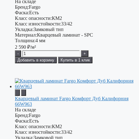
На складе
Бренд:
Fargo
Фаска:
Есть
Класс опасности:
КМ2
Класс изностойкости:
33/42
Укладка:
Замковый тип
Материал:
Кварцевый ламинат - SPC
Толщина:
4 мм
2 590
₽/м²
-
+
Добавить в корзину
Купить в 1 клик
Кварцевый ламинат Fargo Комфорт Дуб Калифорния
66W963
На складе
Бренд:
Fargo
Фаска:
Есть
Класс опасности:
КМ2
Класс изностойкости:
33/42
Укладка:
Замковой тип