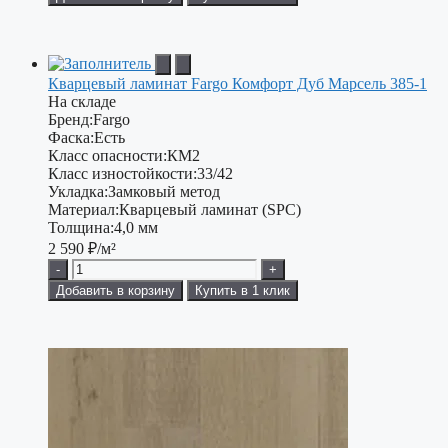
Кварцевый ламинат Fargo Комфорт Дуб Марсель 385-1
На складе
Бренд:
Fargo
Фаска:
Есть
Класс опасности:
КМ2
Класс изностойкости:
33/42
Укладка:
Замковый метод
Материал:
Кварцевый ламинат (SPC)
Толщина:
4,0 мм
2 590
₽/м²
-
+
Добавить в корзину
Купить в 1 клик