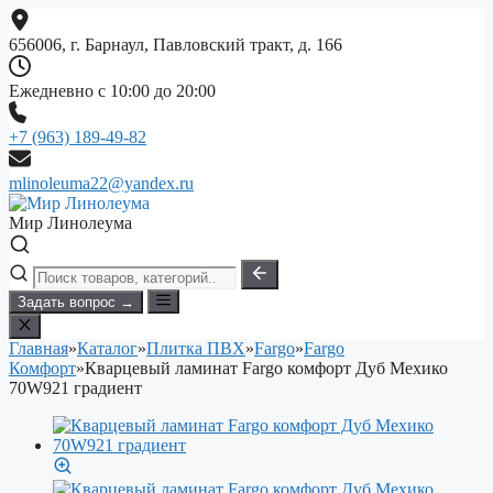
Перейти
к
656006, г. Барнаул, Павловский тракт, д. 166
содержимому
Ежедневно с 10:00 до 20:00
+7 (963) 189-49-82
mlinoleuma22@yandex.ru
Мир Линолеума
Задать вопрос →
Главная
»
Каталог
»
Плитка ПВХ
»
Fargo
»
Fargo
Комфорт
»
Кварцевый ламинат Fargo комфорт Дуб Мехико
70W921 градиент