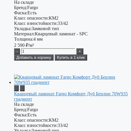
На складе
Бренд:
Fargo
Фаска:
Есть
Класс опасности:
КМ2
Класс изностойкости:
33/42
Укладка:
Замковой тип
Материал:
Кварцевый ламинат - SPC
Толщина:
4 мм
2 590
₽/м²
-
+
Добавить в корзину
Купить в 1 клик
Кварцевый ламинат Fargo Комфорт Дуб Берлин 70W935
градиент
На складе
Бренд:
Fargo
Фаска:
Есть
Класс опасности:
КМ2
Класс изностойкости:
33/42
Укладка:
Замковой тип