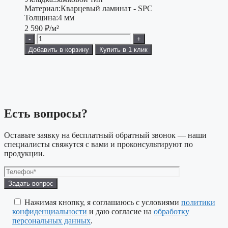
Материал:
Кварцевый ламинат - SPC
Толщина:
4 мм
2 590
₽/м²
-
+
Добавить в корзину
Купить в 1 клик
Есть вопросы?
Оставьте заявку на бесплатный обратный звонок — наши
специалисты свяжутся с вами и проконсультируют по
продукции.
Оставьте
это
поле
Нажимая кнопку, я соглашаюсь с условиями
политики
пустым.
конфиденциальности
и даю согласие на
обработку
персональных данных
.