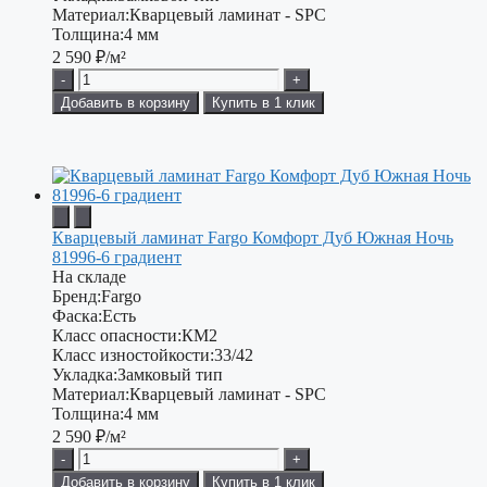
Материал:
Кварцевый ламинат - SPC
Толщина:
4 мм
2 590
₽/м²
-
+
Добавить в корзину
Купить в 1 клик
Кварцевый ламинат Fargo Комфорт Дуб Южная Ночь
81996-6 градиент
На складе
Бренд:
Fargo
Фаска:
Есть
Класс опасности:
КМ2
Класс изностойкости:
33/42
Укладка:
Замковый тип
Материал:
Кварцевый ламинат - SPC
Толщина:
4 мм
2 590
₽/м²
-
+
Добавить в корзину
Купить в 1 клик