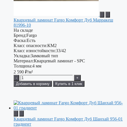
Кварцевый ламинат Fargo Комфорт Дуб Марракеш
81996-10
На складе
Бренд:
Fargo
Фаска:
Есть
Класс опасности:
КМ2
Класс изностойкости:
33/42
Укладка:
Замковый тип
Материал:
Кварцевый ламинат - SPC
Толщина:
4 мм
2 590
₽/м²
-
+
Добавить в корзину
Купить в 1 клик
Кварцевый ламинат Fargo Комфорт Дуб Шанхай 956-01
градиент