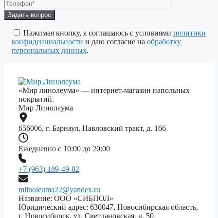
Оставьте
это
поле
Нажимая кнопку, я соглашаюсь с условиями
политики
пустым.
конфиденциальности
и даю согласие на
обработку
персональных данных
.
«Мир линолеума» — интернет-магазин напольных
покрытий.
Мир Линолеума
656006, г. Барнаул, Павловский тракт, д. 166
Ежедневно с 10:00 до 20:00
+7 (963) 189-49-82
mlinoleuma22@yandex.ru
Название: ООО «СИБПОЛ»
Юридический адрес: 630047, Новосибирская область,
г. Новосибирск, ул. Светлановская, д. 50