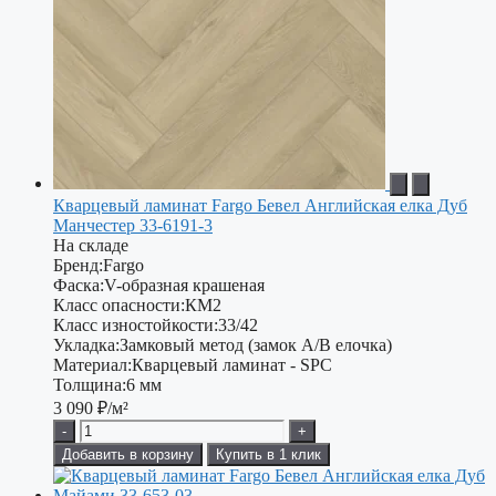
Кварцевый ламинат Fargo Бевел Английская елка Дуб
Манчестер 33-6191-3
На складе
Бренд:
Fargo
Фаска:
V-образная крашеная
Класс опасности:
КМ2
Класс изностойкости:
33/42
Укладка:
Замковый метод (замок А/В елочка)
Материал:
Кварцевый ламинат - SPC
Толщина:
6 мм
3 090
₽/м²
-
+
Добавить в корзину
Купить в 1 клик