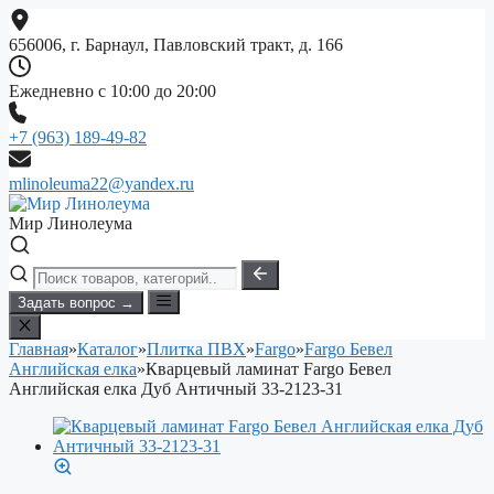
Перейти
к
656006, г. Барнаул, Павловский тракт, д. 166
содержимому
Ежедневно с 10:00 до 20:00
+7 (963) 189-49-82
mlinoleuma22@yandex.ru
Мир Линолеума
Задать вопрос →
Главная
»
Каталог
»
Плитка ПВХ
»
Fargo
»
Fargo Бевел
Английская елка
»
Кварцевый ламинат Fargo Бевел
Английская елка Дуб Античный 33-2123-31