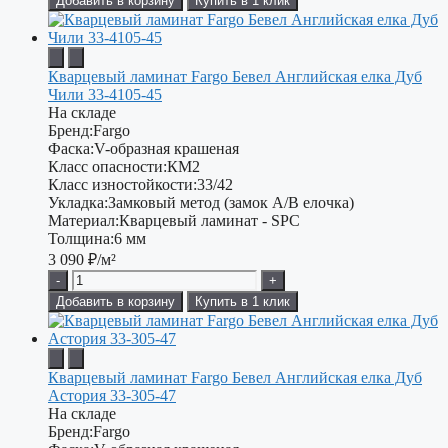
Добавить в корзину
Купить в 1 клик
Кварцевый ламинат Fargo Бевел Английская елка Дуб
Чили 33-4105-45
На складе
Бренд:
Fargo
Фаска:
V-образная крашеная
Класс опасности:
КМ2
Класс изностойкости:
33/42
Укладка:
Замковый метод (замок А/В елочка)
Материал:
Кварцевый ламинат - SPC
Толщина:
6 мм
3 090
₽/м²
-
+
Добавить в корзину
Купить в 1 клик
Кварцевый ламинат Fargo Бевел Английская елка Дуб
Астория 33-305-47
На складе
Бренд:
Fargo