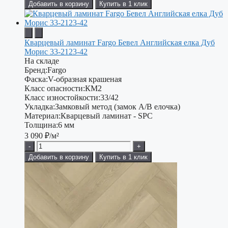
Добавить в корзину
Купить в 1 клик
Кварцевый ламинат Fargo Бевел Английская елка Дуб
Морис 33-2123-42
На складе
Бренд:
Fargo
Фаска:
V-образная крашеная
Класс опасности:
КМ2
Класс изностойкости:
33/42
Укладка:
Замковый метод (замок А/В елочка)
Материал:
Кварцевый ламинат - SPC
Толщина:
6 мм
3 090
₽/м²
-
+
Добавить в корзину
Купить в 1 клик