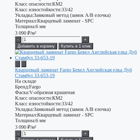
Класс опасности:
КМ2
Класс изностойкости:
33/42
Укладка:
Замковый метод (замок А/В елочка)
Материал:
Кварцевый ламинат - SPC
Толщина:
6 мм
3 090
₽/м²
-
+
Добавить в корзину
Купить в 1 клик
Кварцевый ламинат Fargo Бевел Английская елка Дуб
Стамбул 33-653-19
На складе
Бренд:
Fargo
Фаска:
V-образная крашеная
Класс опасности:
КМ2
Класс изностойкости:
33/42
Укладка:
Замковый метод (замок А/В елочка)
Материал:
Кварцевый ламинат - SPC
Толщина:
6 мм
3 090
₽/м²
-
+