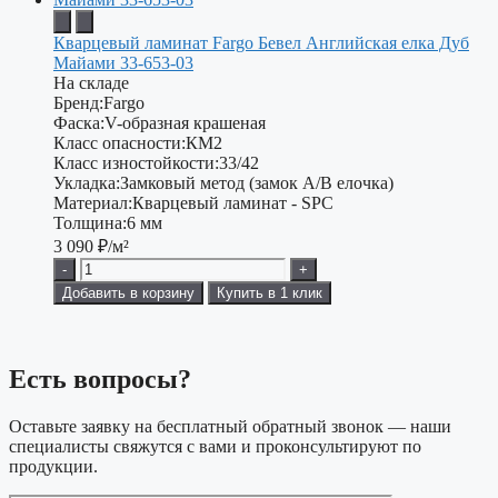
Кварцевый ламинат Fargo Бевел Английская елка Дуб
Майами 33-653-03
На складе
Бренд:
Fargo
Фаска:
V-образная крашеная
Класс опасности:
КМ2
Класс изностойкости:
33/42
Укладка:
Замковый метод (замок А/В елочка)
Материал:
Кварцевый ламинат - SPC
Толщина:
6 мм
3 090
₽/м²
-
+
Добавить в корзину
Купить в 1 клик
Есть вопросы?
Оставьте заявку на бесплатный обратный звонок — наши
специалисты свяжутся с вами и проконсультируют по
продукции.