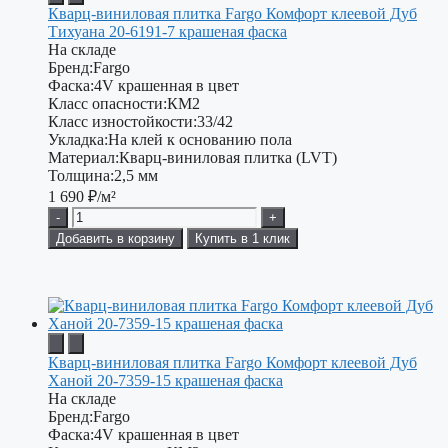
Кварц-виниловая плитка Fargo Комфорт клеевой Дуб
Тихуана 20-6191-7 крашеная фаска
На складе
Бренд:
Fargo
Фаска:
4V крашенная в цвет
Класс опасности:
КМ2
Класс изностойкости:
33/42
Укладка:
На клей к основанию пола
Материал:
Кварц-виниловая плитка (LVT)
Толщина:
2,5 мм
1 690
₽/м²
-
+
Добавить в корзину
Купить в 1 клик
Кварц-виниловая плитка Fargo Комфорт клеевой Дуб
Ханой 20-7359-15 крашеная фаска
На складе
Бренд:
Fargo
Фаска:
4V крашенная в цвет