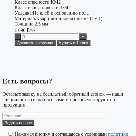
Класс опасности:
КМ2
Класс изностойкости:
33/42
Укладка:
На клей к основанию пола
Материал:
Кварц-виниловая плитка (LVT)
Толщина:
2,5 мм
1 690
₽/м²
-
+
Добавить в корзину
Купить в 1 клик
Есть вопросы?
Оставьте заявку на бесплатный обратный звонок — наши
специалисты свяжутся с вами и проконсультируют по
продукции.
Оставьте
это
поле
Нажимая кнопку, я соглашаюсь с условиями
политики