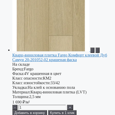
Кварц-виниловая плитка Fargo Комфорт клеевой Дуб
Самуи 20-201052-02 крашеная фаска
На складе
Бренд:
Fargo
Фаска:
4V крашенная в цвет
Класс опасности:
КМ2
Класс изностойкости:
33/42
Укладка:
На клей к основанию пола
Материал:
Кварц-виниловая плитка (LVT)
Толщина:
2,5 мм
1 690
₽/м²
-
+
Добавить в корзину
Купить в 1 клик