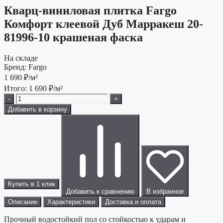
Кварц-виниловая плитка Fargo
Комфорт клеевой Дуб Марракеш 20-
81996-10 крашеная фаска
На складе
Бренд:
Fargo
1 690
₽/м²
Итого:
1 690
₽/м²
-
+
Добавить в корзину
Купить в 1 клик
Добавить к сравнению
В избранное
Описание
Характеристики
Доставка и оплата
Прочный водостойкий пол со стойкостью к ударам и