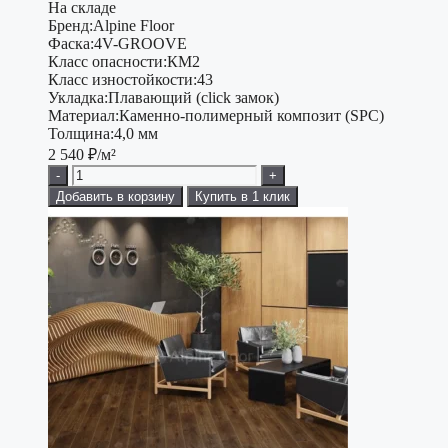
На складе
Бренд:
Alpine Floor
Фаска:
4V-GROOVE
Класс опасности:
КМ2
Класс изностойкости:
43
Укладка:
Плавающий (click замок)
Материал:
Каменно-полимерный композит (SPC)
Толщина:
4,0 мм
2 540
₽/м²
-
+
Добавить в корзину
Купить в 1 клик