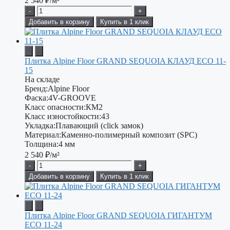
2 540
₽/м²
-
+
Добавить в корзину
Купить в 1 клик
Плитка Alpine Floor GRAND SEQUOIA КЛАУД ECO 11-
15
На складе
Бренд:
Alpine Floor
Фаска:
4V-GROOVE
Класс опасности:
КМ2
Класс изностойкости:
43
Укладка:
Плавающий (click замок)
Материал:
Каменно-полимерный композит (SPC)
Толщина:
4 мм
2 540
₽/м²
-
+
Добавить в корзину
Купить в 1 клик
Плитка Alpine Floor GRAND SEQUOIA ГИГАНТУМ
ECO 11-24