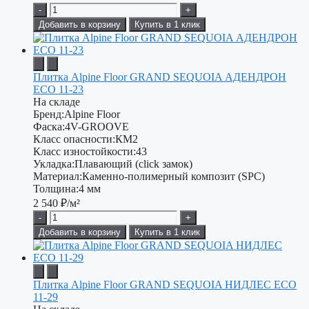
-
+
Добавить в корзину
Купить в 1 клик
Плитка Alpine Floor GRAND SEQUOIA АДЕНДРОН
ECO 11-23
На складе
Бренд:
Alpine Floor
Фаска:
4V-GROOVE
Класс опасности:
КМ2
Класс изностойкости:
43
Укладка:
Плавающий (click замок)
Материал:
Каменно-полимерный композит (SPC)
Толщина:
4 мм
2 540
₽/м²
-
+
Добавить в корзину
Купить в 1 клик
Плитка Alpine Floor GRAND SEQUOIA НИДЛЕС ECO
11-29