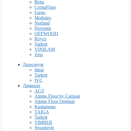
Betta
CronaFloor
Fargo
Moduleo
Norland
Noventis
OFFWOOD
Royce
Tarkett
VINILAM
Zeta
Линолеум
Ideal
Tarkett
IVC
Ламинат
AGT
Alpine Floor by Camsan
Alpine Floor Original
Kastamonu
TAIGA
Tarkett
TIMBER
Woodstyle