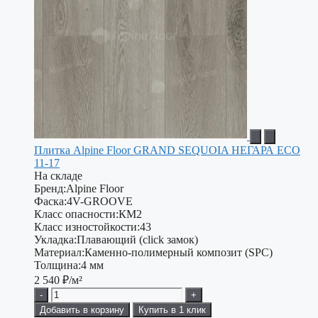
Плитка Alpine Floor GRAND SEQUOIA НЕГАРА ECO
11-17
На складе
Бренд:
Alpine Floor
Фаска:
4V-GROOVE
Класс опасности:
КМ2
Класс изностойкости:
43
Укладка:
Плавающий (click замок)
Материал:
Каменно-полимерный композит (SPC)
Толщина:
4 мм
2 540
₽/м²
-
+
Добавить в корзину
Купить в 1 клик