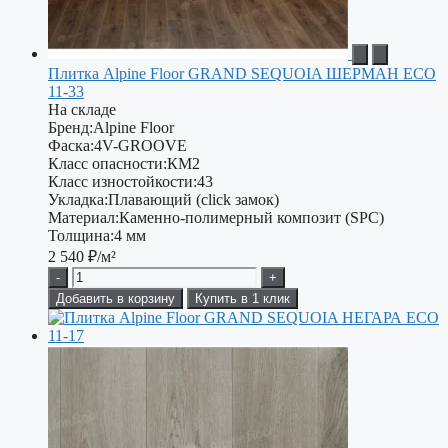
Плитка Alpine Floor GRAND SEQUOIA ШЕРМАН ECO
11-33
На складе
Бренд:
Alpine Floor
Фаска:
4V-GROOVE
Класс опасности:
КМ2
Класс изностойкости:
43
Укладка:
Плавающий (click замок)
Материал:
Каменно-полимерный композит (SPC)
Толщина:
4 мм
2 540
₽/м²
-
+
Добавить в корзину
Купить в 1 клик