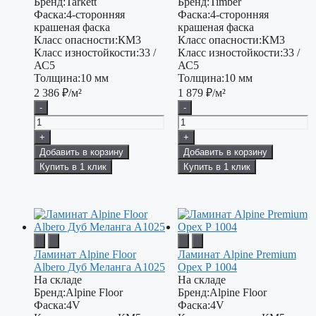
Бренд:
Tarkett
Бренд:
Timber
Фаска:
4-сторонняя
Фаска:
4-сторонняя
крашеная фаска
крашеная фаска
Класс опасности:
КМ3
Класс опасности:
КМ3
Класс изностойкости:
33 /
Класс изностойкости:
33 /
АС5
АС5
Толщина:
10 мм
Толщина:
10 мм
2 386
₽/м²
1 879
₽/м²
-
-
+
+
Добавить в корзину
Добавить в корзину
Купить в 1 клик
Купить в 1 клик
Ламинат Alpine Floor
Ламинат Alpine Premium
Albero Дуб Меланга А1025
Орех Р 1004
На складе
На складе
Бренд:
Alpine Floor
Бренд:
Alpine Floor
Фаска:
4V
Фаска:
4V