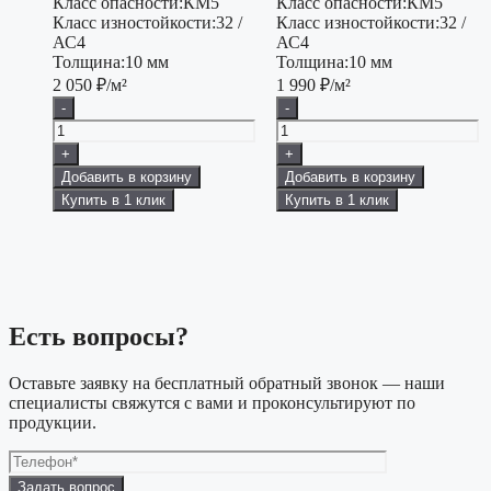
Класс опасности:
КМ5
Класс опасности:
КМ5
Класс изностойкости:
32 /
Класс изностойкости:
32 /
АС4
АС4
Толщина:
10 мм
Толщина:
10 мм
2 050
₽/м²
1 990
₽/м²
-
-
+
+
Добавить в корзину
Добавить в корзину
Купить в 1 клик
Купить в 1 клик
Есть вопросы?
Оставьте заявку на бесплатный обратный звонок — наши
специалисты свяжутся с вами и проконсультируют по
продукции.
Оставьте