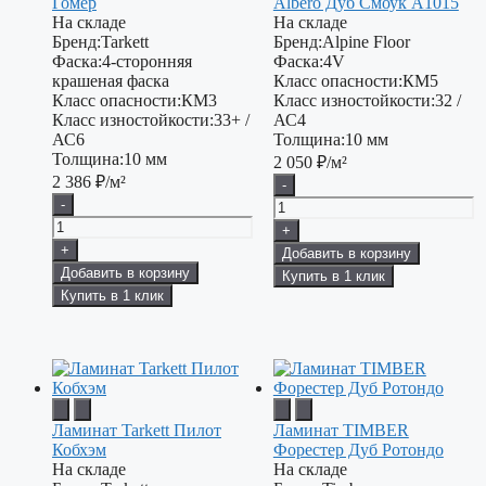
Гомер
Albero Дуб Смоук А1015
На складе
На складе
Бренд:
Tarkett
Бренд:
Alpine Floor
Фаска:
4-сторонняя
Фаска:
4V
крашеная фаска
Класс опасности:
КМ5
Класс опасности:
КМ3
Класс изностойкости:
32 /
Класс изностойкости:
33+ /
АС4
АС6
Толщина:
10 мм
Толщина:
10 мм
2 050
₽/м²
2 386
₽/м²
-
-
+
+
Добавить в корзину
Добавить в корзину
Купить в 1 клик
Купить в 1 клик
Ламинат Tarkett Пилот
Ламинат TIMBER
Кобхэм
Форестер Дуб Ротондо
На складе
На складе