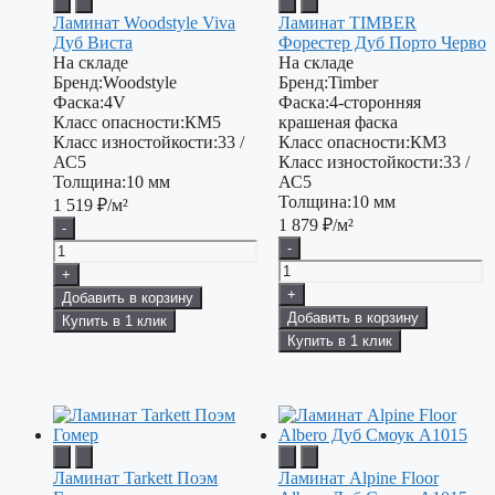
Ламинат Woodstyle Viva
Ламинат TIMBER
Дуб Виста
Форестер Дуб Порто Черво
На складе
На складе
Бренд:
Woodstyle
Бренд:
Timber
Фаска:
4V
Фаска:
4-сторонняя
Класс опасности:
КМ5
крашеная фаска
Класс изностойкости:
33 /
Класс опасности:
КМ3
АС5
Класс изностойкости:
33 /
Толщина:
10 мм
АС5
Толщина:
10 мм
1 519
₽/м²
1 879
₽/м²
-
-
+
+
Добавить в корзину
Добавить в корзину
Купить в 1 клик
Купить в 1 клик
Ламинат Tarkett Поэм
Ламинат Alpine Floor