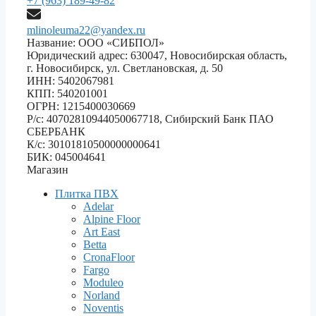
+7 (963) 189-49-82
mlinoleuma22@yandex.ru
Название: ООО «СИБПОЛ»
Юридический адрес: 630047, Новосибирская область,
г. Новосибирск, ул. Светлановская, д. 50
ИНН: 5402067981
КПП: 540201001
ОГРН: 1215400030669
Р/с: 40702810944050067718, Сибирский Банк ПАО
СБЕРБАНК
К/с: 30101810500000000641
БИК: 045004641
Магазин
Плитка ПВХ
Adelar
Alpine Floor
Art East
Betta
CronaFloor
Fargo
Moduleo
Norland
Noventis