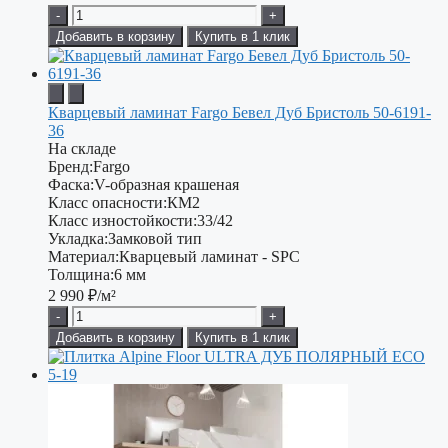
-
+
Добавить в корзину
Купить в 1 клик
Кварцевый ламинат Fargo Бевел Дуб Бристоль 50-6191-
36
На складе
Бренд:
Fargo
Фаска:
V-образная крашеная
Класс опасности:
КМ2
Класс изностойкости:
33/42
Укладка:
Замковой тип
Материал:
Кварцевый ламинат - SPC
Толщина:
6 мм
2 990
₽/м²
-
+
Добавить в корзину
Купить в 1 клик