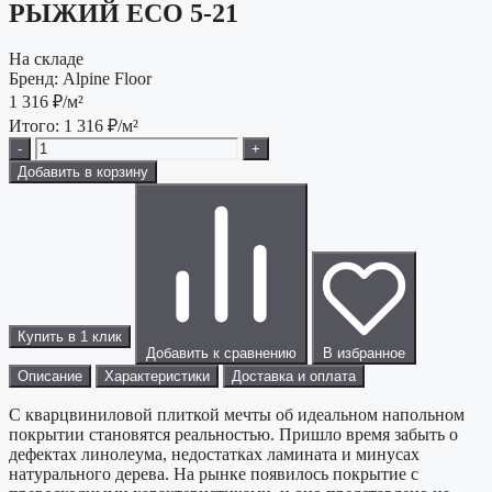
РЫЖИЙ ECO 5-21
На складе
Бренд:
Alpine Floor
1 316
₽/м²
Итого:
1 316
₽/м²
-
+
Добавить в корзину
Купить в 1 клик
Добавить к сравнению
В избранное
Описание
Характеристики
Доставка и оплата
С кварцвиниловой плиткой мечты об идеальном напольном
покрытии становятся реальностью. Пришло время забыть о
дефектах линолеума, недостатках ламината и минусах
натурального дерева. На рынке появилось покрытие с