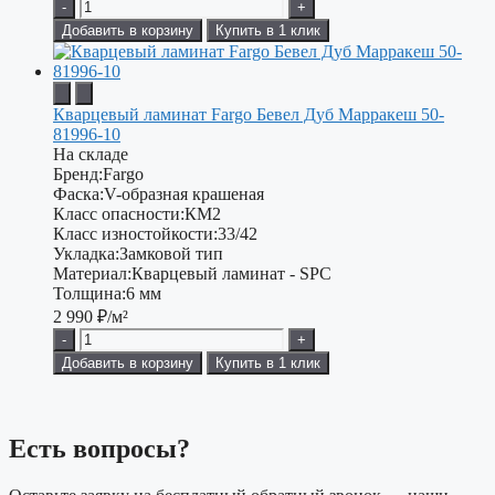
-
+
Добавить в корзину
Купить в 1 клик
Кварцевый ламинат Fargo Бевел Дуб Марракеш 50-
81996-10
На складе
Бренд:
Fargo
Фаска:
V-образная крашеная
Класс опасности:
КМ2
Класс изностойкости:
33/42
Укладка:
Замковой тип
Материал:
Кварцевый ламинат - SPC
Толщина:
6 мм
2 990
₽/м²
-
+
Добавить в корзину
Купить в 1 клик
Есть вопросы?