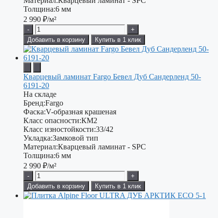
Материал:
Кварцевый ламинат - SPC
Толщина:
6 мм
2 990
₽/м²
-
+
Добавить в корзину
Купить в 1 клик
Кварцевый ламинат Fargo Бевел Дуб Сандерленд 50-
6191-20
На складе
Бренд:
Fargo
Фаска:
V-образная крашеная
Класс опасности:
КМ2
Класс изностойкости:
33/42
Укладка:
Замковой тип
Материал:
Кварцевый ламинат - SPC
Толщина:
6 мм
2 990
₽/м²
-
+
Добавить в корзину
Купить в 1 клик