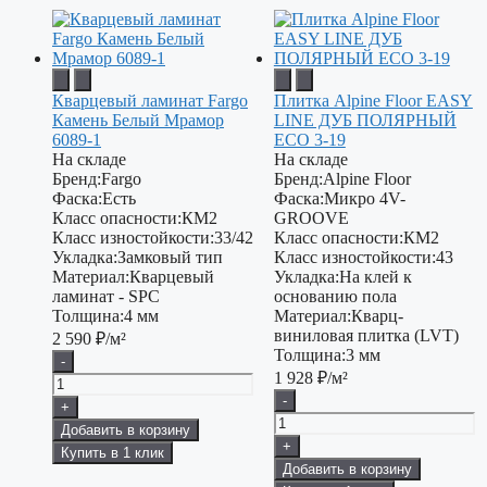
Кварцевый ламинат Fargo
Плитка Alpine Floor EASY
Камень Белый Мрамор
LINE ДУБ ПОЛЯРНЫЙ
6089-1
ECO 3-19
На складе
На складе
Бренд:
Fargo
Бренд:
Alpine Floor
Фаска:
Есть
Фаска:
Микро 4V-
Класс опасности:
КМ2
GROOVE
Класс изностойкости:
33/42
Класс опасности:
КМ2
Укладка:
Замковый тип
Класс изностойкости:
43
Материал:
Кварцевый
Укладка:
На клей к
ламинат - SPC
основанию пола
Толщина:
4 мм
Материал:
Кварц-
виниловая плитка (LVT)
2 590
₽/м²
Толщина:
3 мм
-
1 928
₽/м²
-
+
Добавить в корзину
+
Купить в 1 клик
Добавить в корзину