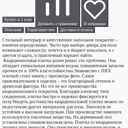
Купить в 1 клик
Добавить к сравнению
В избранное
Описание
Характеристики
Доставка и оплата
Стильный интерьер и качественное напольное покрытие –
понятия неразделимые. Часто при выборе декора для пола
возникают сложности: хочется и в бюджет вписаться, и с
цветом угадать, и практичный вариант найти.
Кварцвиниловая плитка разом решит эти проблемы. Она
обладает уникальным внешним видом, повышенным запасом
прочности и 100% влагостойкостью.Знакомство с ПВХ
плиткой стоит начать с просмотра фото. Самое
привлекательное в изделии – это благородный оттенок и
древесная фактура. Но это не все преимущества
кварцвинилового покрытия. Благодаря клеевому типу
соединения, плитка быстро и надежно фиксируется к
полу.Увидеть достоинства кварцвиниловой плитки можно по
недостаткам других материалов для пола. Линолеум не
устойчив к высоким нагрузкам. При производстве ламината
используются токсичные вещества. На деревянный пол
установлена слишком высокая цена. Плитка из кварцвинила
лишена этих минусов. Она привлекает и внешним видом, и