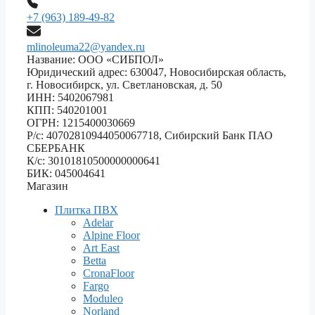
+7 (963) 189-49-82
mlinoleuma22@yandex.ru
Название: ООО «СИБПОЛ»
Юридический адрес: 630047, Новосибирская область,
г. Новосибирск, ул. Светлановская, д. 50
ИНН: 5402067981
КПП: 540201001
ОГРН: 1215400030669
Р/с: 40702810944050067718, Сибирский Банк ПАО
СБЕРБАНК
К/с: 30101810500000000641
БИК: 045004641
Магазин
Плитка ПВХ
Adelar
Alpine Floor
Art East
Betta
CronaFloor
Fargo
Moduleo
Norland