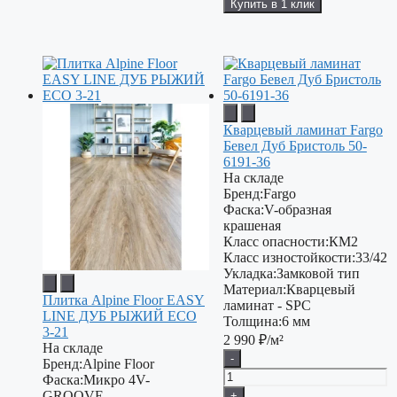
Купить в 1 клик
Кварцевый ламинат Fargo
Бевел Дуб Бристоль 50-
6191-36
На складе
Бренд:
Fargo
Фаска:
V-образная
крашеная
Класс опасности:
КМ2
Класс изностойкости:
33/42
Укладка:
Замковой тип
Материал:
Кварцевый
Плитка Alpine Floor EASY
ламинат - SPC
LINE ДУБ РЫЖИЙ ECO
Толщина:
6 мм
3-21
2 990
₽/м²
На складе
-
Бренд:
Alpine Floor
Фаска:
Микро 4V-
GROOVE
+