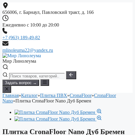
Перейти
к
656006, г. Барнаул, Павловский тракт, д. 166
содержимому
Ежедневно с 10:00 до 20:00
+7 (963) 189-49-82
mlinoleuma22@yandex.ru
Мир Линолеума
Задать вопрос →
Главная
»
Каталог
»
Плитка ПВХ
»
CronaFloor
»
CronaFloor
Nano
»
Плитка CronaFloor Nano Дуб Бремен
Плитка CronaFloor Nano Дуб Бремен