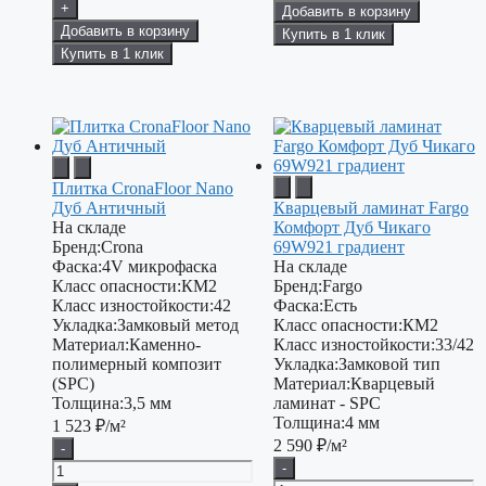
+
Добавить в корзину
Добавить в корзину
Купить в 1 клик
Купить в 1 клик
Плитка CronaFloor Nano
Дуб Античный
Кварцевый ламинат Fargo
На складе
Комфорт Дуб Чикаго
Бренд:
Crona
69W921 градиент
Фаска:
4V микрофаска
На складе
Класс опасности:
КМ2
Бренд:
Fargo
Класс изностойкости:
42
Фаска:
Есть
Укладка:
Замковый метод
Класс опасности:
КМ2
Материал:
Каменно-
Класс изностойкости:
33/42
полимерный композит
Укладка:
Замковой тип
(SPC)
Материал:
Кварцевый
Толщина:
3,5 мм
ламинат - SPC
Толщина:
4 мм
1 523
₽/м²
2 590
₽/м²
-
-