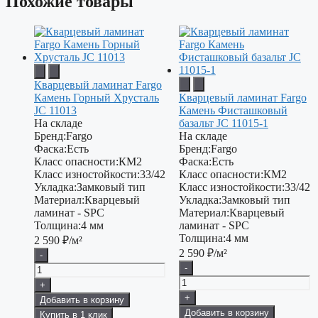
Похожие товары
Кварцевый ламинат Fargo
Камень Горный Хрусталь
Кварцевый ламинат Fargo
JC 11013
Камень Фисташковый
На складе
базальт JC 11015-1
Бренд:
Fargo
На складе
Фаска:
Есть
Бренд:
Fargo
Класс опасности:
КМ2
Фаска:
Есть
Класс изностойкости:
33/42
Класс опасности:
КМ2
Укладка:
Замковый тип
Класс изностойкости:
33/42
Материал:
Кварцевый
Укладка:
Замковый тип
ламинат - SPC
Материал:
Кварцевый
Толщина:
4 мм
ламинат - SPC
Толщина:
4 мм
2 590
₽/м²
2 590
₽/м²
-
-
+
+
Добавить в корзину
Добавить в корзину
Купить в 1 клик