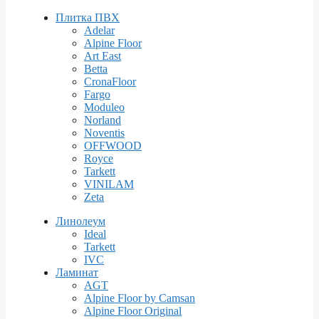
Плитка ПВХ
Adelar
Alpine Floor
Art East
Betta
CronaFloor
Fargo
Moduleo
Norland
Noventis
OFFWOOD
Royce
Tarkett
VINILAM
Zeta
Линолеум
Ideal
Tarkett
IVC
Ламинат
AGT
Alpine Floor by Camsan
Alpine Floor Original