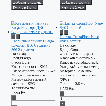
Добавить в корзину
Добавить в корзину
Купить в 1 клик
Купить в 1 клик
Плитка CronaFloor Nano
Кварцевый ламинат Fargo
Дуб Светлый
Комфорт Дуб Сардиния
На складе
366-2 градиент
Бренд:
Crona
На складе
Фаска:
4V микрофаска
Бренд:
Fargo
Класс опасности:
КМ2
Фаска:
Есть
Класс изностойкости:
42
Класс опасности:
КМ2
Укладка:
Замковый метод
Класс изностойкости:
33/42
Материал:
Каменно-
Укладка:
Замковый тип
полимерный композит
Материал:
Кварцевый
(SPC)
ламинат - SPC
Толщина:
3,5 мм
Толщина:
4 мм
1 523
₽/м²
2 590
₽/м²
-
-
+